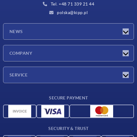
Tel. +48 71 339 21 44
polska@kipp.pl
NEWS
Latest news
COMPANY
Exhibitions
Company
SERVICE
Delivery conditions
SECURE PAYMENT
Material overview
CAD data
Contact
SECURITY & TRUST