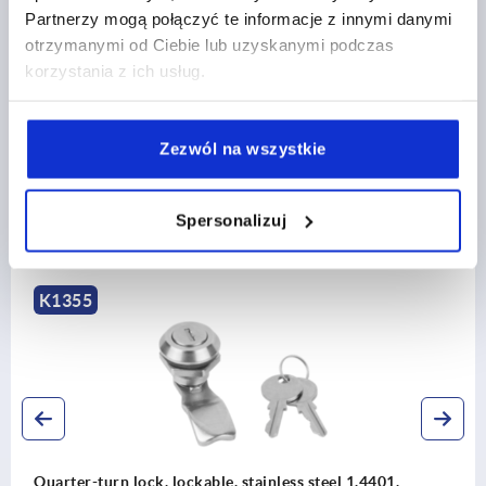
Partnerzy mogą połączyć te informacje z innymi danymi
CAD
otrzymanymi od Ciebie lub uzyskanymi podczas
korzystania z ich usług.
DOWNLOADS
Zezwól na wszystkie
Spersonalizuj
Discover our product range
K1355
Quarter-turn lock, lockable, stainless steel 1.4401,