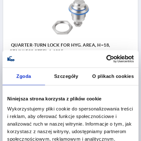
QUARTER-TURN LOCK FOR HYG. AREA, H=18,
STAINLESS STEEL 1.4305
ACTUATION=DOUBLE FLAT
KEY WIDTH=27
HEIGHT=18
Zgoda
Szczegóły
O plikach cookies
Order number:
K1111.60186
PLN107.64
Niniejsza strona korzysta z plików cookie
DETAILS
plus sales tax 
plus shipping costs
Wykorzystujemy pliki cookie do spersonalizowania treści
i reklam, aby oferować funkcje społecznościowe i
analizować ruch w naszej witrynie. Informacje o tym, jak
PRODUCT DETAILS
korzystasz z naszej witryny, udostępniamy partnerom
społecznościowym, reklamowym i analitycznym.