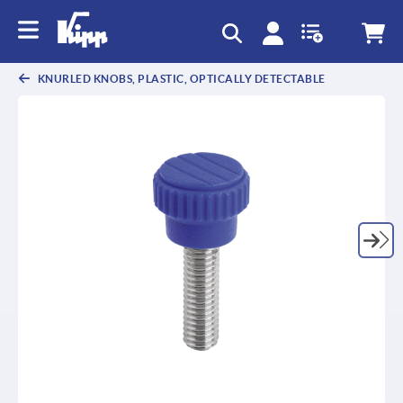
text.skipToContent
text.skipToNavigation
KNURLED KNOBS, PLASTIC, OPTICALLY DETECTABLE