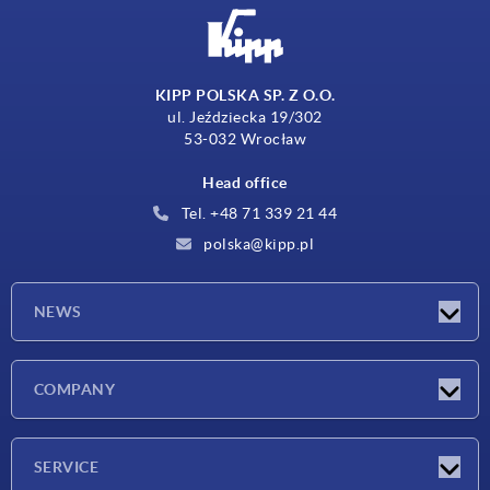
KIPP POLSKA SP. Z O.O.
ul. Jeździecka 19/302
53-032 Wrocław
Head office
Tel. +48 71 339 21 44
polska@kipp.pl
NEWS
Latest news
COMPANY
Exhibitions
Company
SERVICE