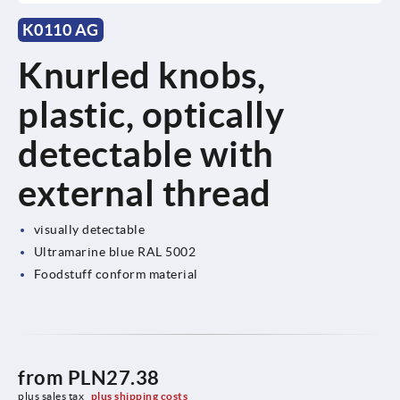
K0110 AG
Knurled knobs,
plastic, optically
detectable with
external thread
visually detectable
Ultramarine blue RAL 5002
Foodstuff conform material
from
PLN27.38
plus sales tax 
plus shipping costs