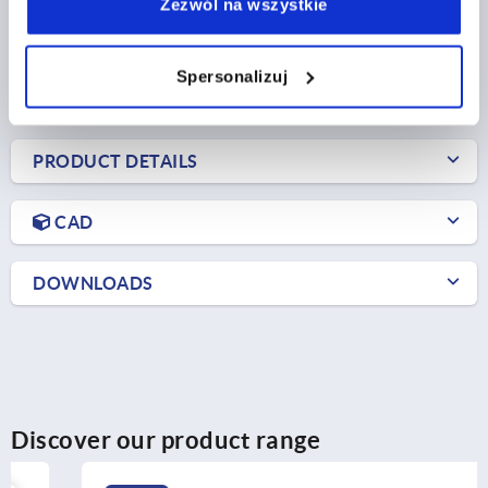
Zezwól na wszystkie
PLN30.38
DETAILS
plus sales tax 
Spersonalizuj
plus shipping costs
PRODUCT DETAILS
CAD
DOWNLOADS
Discover our product range