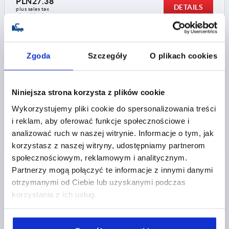
PLN27.38
DETAILS
plus sales tax 
plus shipping costs
K0110 AG
Zgoda
Szczegóły
O plikach cookies
Niniejsza strona korzysta z plików cookie
Wykorzystujemy pliki cookie do spersonalizowania treści
i reklam, aby oferować funkcje społecznościowe i
KNURLED KNOB VISUALLY DETECTABLE SIZE:0
analizować ruch w naszej witrynie. Informacje o tym, jak
D=M06X20, D1=15, H=11,5, POLYAMIDE BLUE RAL5002,
korzystasz z naszej witryny, udostępniamy partnerom
COMP:STAINLESS STEEL 1.4404
społecznościowym, reklamowym i analitycznym.
Partnerzy mogą połączyć te informacje z innymi danymi
OUTSIDE DIAMETER=15
otrzymanymi od Ciebie lub uzyskanymi podczas
THREAD TYPE=EXTERNAL THREAD
THREAD=M6
korzystania z ich usług.
THREAD LENGTH=20
D2=11
D3=13
HEIGHT=11,5
H1=4,3
Order number:
K0110.130006X20