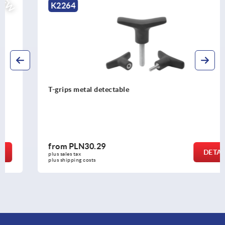
NEW
K2264
T-grips metal detectable
from
PLN30.29
DETAILS
plus sales tax 
plus shipping costs