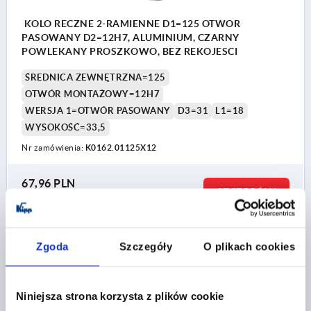
KOLO RECZNE 2-RAMIENNE D1=125 OTWOR
PASOWANY D2=12H7, ALUMINIUM, CZARNY
POWLEKANY PROSZKOWO, BEZ REKOJESCI
ŚREDNICA ZEWNĘTRZNA=125
OTWÓR MONTAŻOWY=12H7
WERSJA 1=OTWÓR PASOWANY
D3=31
L1=18
WYSOKOŚĆ=33,5
Nr zamówienia:
K0162.01125X12
67,96 PLN
SZCZEGÓŁY
plus VAT
plus koszty wysyłki
K0162
Zgoda
Szczegóły
O plikach cookies
Niniejsza strona korzysta z plików cookie