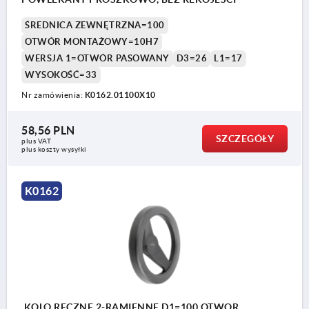
ŚREDNICA ZEWNĘTRZNA=100
OTWÓR MONTAŻOWY=10H7
WERSJA 1=OTWÓR PASOWANY
D3=26
L1=17
WYSOKOŚĆ=33
Nr zamówienia:
K0162.01100X10
58,56 PLN
SZCZEGÓŁY
plus VAT
plus koszty wysyłki
K0162
KOLO RECZNE 2-RAMIENNE D1=100 OTWOR