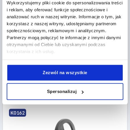
Wykorzystujemy pliki cookie do spersonalizowania treści
i reklam, aby oferować funkcje społecznościowe i
analizować ruch w naszej witrynie. Informacje o tym, jak
KOLO RECZNE 2-RAMIENNE D1=125 OTWOR
korzystasz z naszej witryny, udostępniamy partnerom
PASOWANY D2=14H7, ALUMINIUM, CZARNY
społecznościowym, reklamowym i analitycznym.
POWLEKANY PROSZKOWO, BEZ REKOJESCI
Partnerzy mogą połączyć te informacje z innymi danymi
ŚREDNICA ZEWNĘTRZNA=125
otrzymanymi od Ciebie lub uzyskanymi podczas
OTWÓR MONTAŻOWY=14H7
korzystania z ich usług.
WERSJA 1=OTWÓR PASOWANY
D3=31
L1=18
WYSOKOŚĆ=33,5
Zezwól na wszystkie
Nr zamówienia:
K0162.01125X14
67,96 PLN
SZCZEGÓŁY
Spersonalizuj
plus VAT
plus koszty wysyłki
K0162