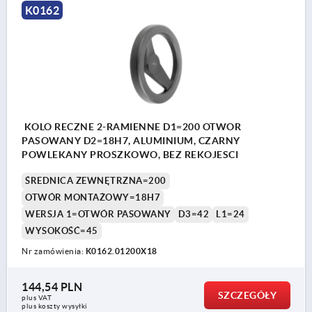
K0162
KOLO RECZNE 2-RAMIENNE D1=200 OTWOR
PASOWANY D2=18H7, ALUMINIUM, CZARNY
POWLEKANY PROSZKOWO, BEZ REKOJESCI
ŚREDNICA ZEWNĘTRZNA=200
OTWÓR MONTAŻOWY=18H7
WERSJA 1=OTWÓR PASOWANY
D3=42
L1=24
WYSOKOŚĆ=45
Nr zamówienia:
K0162.01200X18
144,54 PLN
SZCZEGÓŁY
plus VAT
plus koszty wysyłki