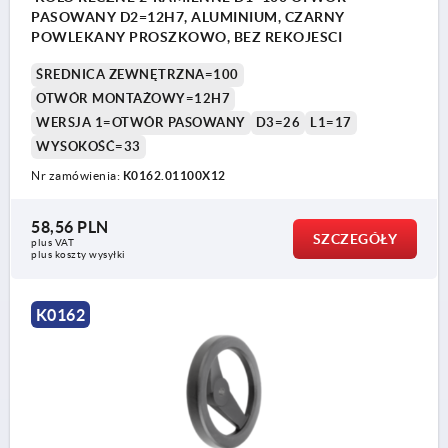
PASOWANY D2=12H7, ALUMINIUM, CZARNY
POWLEKANY PROSZKOWO, BEZ REKOJESCI
ŚREDNICA ZEWNĘTRZNA=100
OTWÓR MONTAŻOWY=12H7
WERSJA 1=OTWÓR PASOWANY
D3=26
L1=17
WYSOKOŚĆ=33
Nr zamówienia:
K0162.01100X12
58,56 PLN
SZCZEGÓŁY
plus VAT
plus koszty wysyłki
K0162