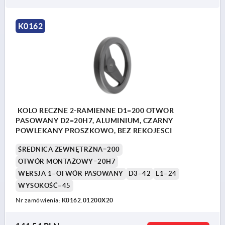
K0162
KOLO RECZNE 2-RAMIENNE D1=200 OTWOR
PASOWANY D2=20H7, ALUMINIUM, CZARNY
POWLEKANY PROSZKOWO, BEZ REKOJESCI
ŚREDNICA ZEWNĘTRZNA=200
OTWÓR MONTAŻOWY=20H7
WERSJA 1=OTWÓR PASOWANY
D3=42
L1=24
WYSOKOŚĆ=45
Nr zamówienia:
K0162.01200X20