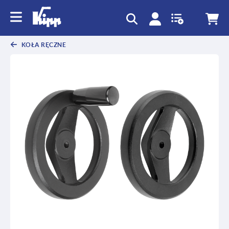
text.skipToContent
text.skipToNavigation
KOŁA RĘCZNE