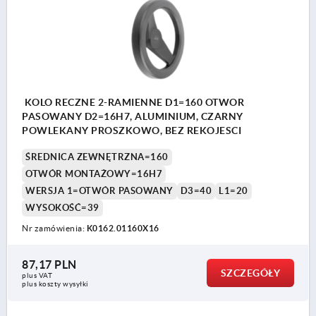
KOLO RECZNE 2-RAMIENNE D1=160 OTWOR
PASOWANY D2=16H7, ALUMINIUM, CZARNY
POWLEKANY PROSZKOWO, BEZ REKOJESCI
ŚREDNICA ZEWNĘTRZNA=160
OTWÓR MONTAŻOWY=16H7
WERSJA 1=OTWÓR PASOWANY
D3=40
L1=20
WYSOKOŚĆ=39
Nr zamówienia:
K0162.01160X16
87,17 PLN
SZCZEGÓŁY
plus VAT
plus koszty wysyłki