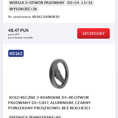
WERSJA 1=OTWÓR PASOWANY
D3=24
L1=16
WYSOKOŚĆ=28
Nr zamówienia:
K0162.01080X10
48,47 PLN
SZCZEGÓŁY
plus VAT
plus koszty wysyłki
K0162
KOLO RECZNE 2-RAMIENNE D1=80 OTWOR
PASOWANY D2=12H7, ALUMINIUM, CZARNY
POWLEKANY PROSZKOWO, BEZ REKOJESCI
ŚREDNICA ZEWNĘTRZNA=80