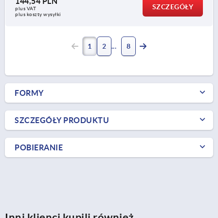
144,54 PLN
SZCZEGÓŁY
plus VAT
plus koszty wysyłki
1
2
8
FORMY
SZCZEGÓŁY PRODUKTU
POBIERANIE
Inni klienci kupili również