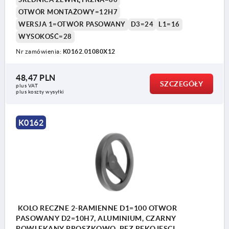
OTWÓR MONTAŻOWY=12H7
WERSJA 1=OTWÓR PASOWANY
D3=24
L1=16
WYSOKOŚĆ=28
Nr zamówienia:
K0162.01080X12
48,47 PLN
SZCZEGÓŁY
plus VAT
plus koszty wysyłki
K0162
KOLO RECZNE 2-RAMIENNE D1=100 OTWOR
PASOWANY D2=10H7, ALUMINIUM, CZARNY
POWLEKANY PROSZKOWO, BEZ REKOJESCI