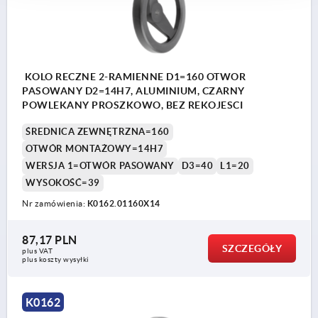
KOLO RECZNE 2-RAMIENNE D1=160 OTWOR
PASOWANY D2=14H7, ALUMINIUM, CZARNY
POWLEKANY PROSZKOWO, BEZ REKOJESCI
ŚREDNICA ZEWNĘTRZNA=160
OTWÓR MONTAŻOWY=14H7
WERSJA 1=OTWÓR PASOWANY
D3=40
L1=20
WYSOKOŚĆ=39
Nr zamówienia:
K0162.01160X14
87,17 PLN
SZCZEGÓŁY
plus VAT
plus koszty wysyłki
K0162