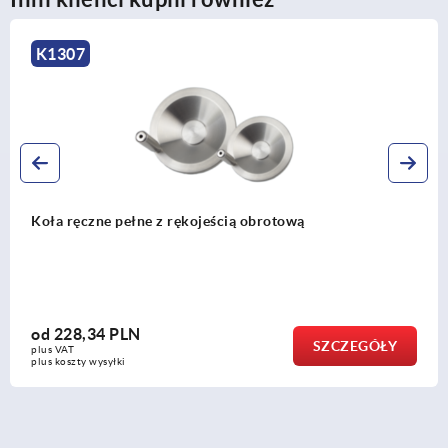
K1524
Koła ręczne 2-ramienne aluminiowe z obrot
uchwytem cylindrycznym
od
104,84 PLN
ZEGÓŁY
SZ
plus VAT
plus koszty wysyłki