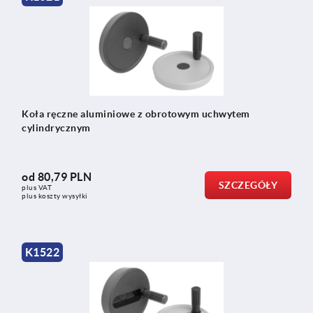
Koła ręczne aluminiowe z obrotowym uchwytem
cylindrycznym
od
80,79 PLN
SZCZEGÓŁY
plus VAT
plus koszty wysyłki
K1522