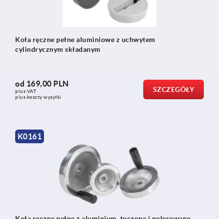
Koła ręczne pełne aluminiowe z uchwytem
cylindrycznym składanym
od
169,00 PLN
SZCZEGÓŁY
plus VAT
plus koszty wysyłki
K0161
Koła ręczne pełne z aluminium, toczone i polerowane