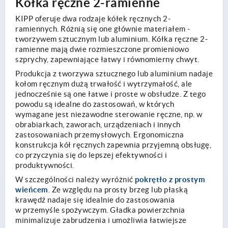
Kółka ręczne 2-ramienne
KIPP oferuje dwa rodzaje kółek ręcznych 2-
ramiennych. Różnią się one głównie materiałem -
tworzywem sztucznym lub aluminium. Kółka ręczne 2-
ramienne mają dwie rozmieszczone promieniowo
szprychy, zapewniające łatwy i równomierny chwyt.
Produkcja z tworzywa sztucznego lub aluminium nadaje
kołom ręcznym dużą trwałość i wytrzymałość, ale
jednocześnie są one łatwe i proste w obsłudze. Z tego
powodu są idealne do zastosowań, w których
wymagane jest niezawodne sterowanie ręczne, np. w
obrabiarkach, zaworach, urządzeniach i innych
zastosowaniach przemysłowych. Ergonomiczna
konstrukcja kół ręcznych zapewnia przyjemną obsługę,
co przyczynia się do lepszej efektywności i
produktywności.
pokrętło z prostym
W szczególności należy wyróżnić
wieńcem
. Ze względu na prosty brzeg lub płaską
krawędź nadaje się idealnie do zastosowania
w przemyśle spożywczym. Gładka powierzchnia
minimalizuje zabrudzenia i umożliwia łatwiejsze