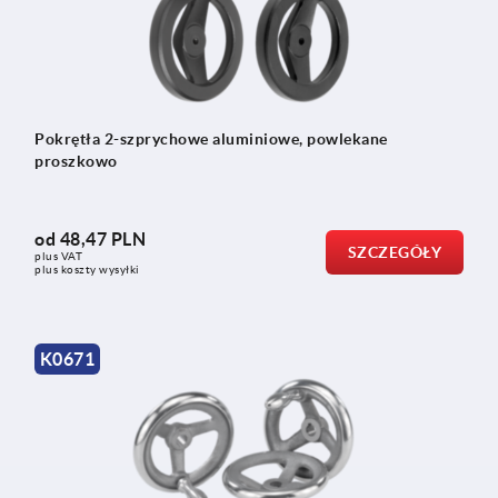
Pokrętła 2-szprychowe aluminiowe, powlekane
proszkowo
od
48,47 PLN
SZCZEGÓŁY
plus VAT
plus koszty wysyłki
K0671