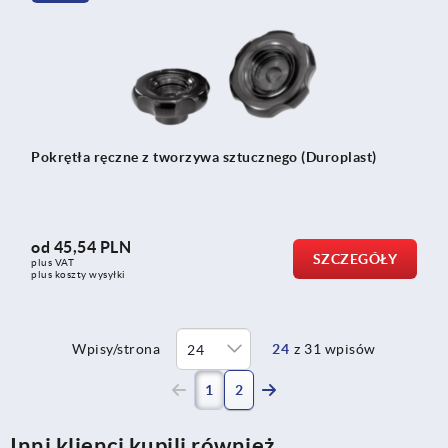
Pokrętła ręczne z tworzywa sztucznego (Duroplast)
od
45,54 PLN
SZCZEGÓŁY
plus VAT
plus koszty wysyłki
Wpisy/strona
24
z 31 wpisów
(current)
1
2
Inni klienci kupili również