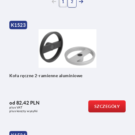
(current)
1
2
K1523
Koła ręczne 2-ramienne aluminiowe
od
82,42 PLN
SZCZEGÓŁY
plus VAT
plus koszty wysyłki