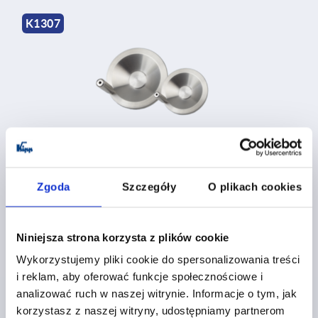
K1307
Koła ręczne pełne z rękojeścią obrotową
Zgoda
Szczegóły
O plikach cookies
od
228,34 PLN
SZCZEGÓŁY
plus VAT
plus koszty wysyłki
Niniejsza strona korzysta z plików cookie
Wykorzystujemy pliki cookie do spersonalizowania treści
i reklam, aby oferować funkcje społecznościowe i
K0165
analizować ruch w naszej witrynie. Informacje o tym, jak
korzystasz z naszej witryny, udostępniamy partnerom