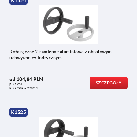
K1524
Koła ręczne 2-ramienne aluminiowe z obrotowym
uchwytem cylindrycznym
od
104,84 PLN
SZCZEGÓŁY
plus VAT
plus koszty wysyłki
K1525