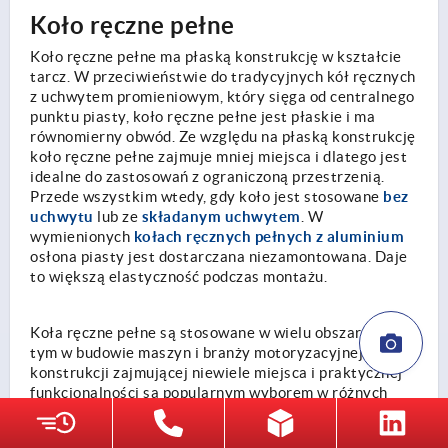
Koło ręczne pełne
Koło ręczne pełne ma płaską konstrukcję w kształcie
tarcz. W przeciwieństwie do tradycyjnych kół ręcznych
z uchwytem promieniowym, który sięga od centralnego
punktu piasty, koło ręczne pełne jest płaskie i ma
równomierny obwód. Ze względu na płaską konstrukcję
koło ręczne pełne zajmuje mniej miejsca i dlatego jest
idealne do zastosowań z ograniczoną przestrzenią.
bez
Przede wszystkim wtedy, gdy koło jest stosowane
uchwytu
składanym uchwytem
lub ze
. W
kołach ręcznych pełnych z aluminium
wymienionych
osłona piasty jest dostarczana niezamontowana. Daje
to większą elastyczność podczas montażu.
Koła ręczne pełne są stosowane w wielu obszarach, w
tym w budowie maszyn i branży motoryzacyjnej. Dzięki
konstrukcji zajmującej niewiele miejsca i praktycznej
funkcjonalności są popularnym wyborem w różnych
zastosowaniach i otoczeniach.