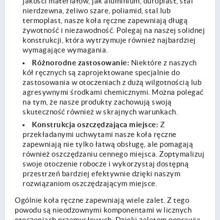
jakości materiałów, jak aluminium, duroplast, stal
nierdzewna, żeliwo szare, poliamid, stal lub
termoplast, nasze koła ręczne zapewniają długą
żywotność i niezawodność. Polegaj na naszej solidnej
konstrukcji, która wytrzymuje również najbardziej
wymagające wymagania.
Różnorodne zastosowanie:
Niektóre z naszych
kół ręcznych są zaprojektowane specjalnie do
zastosowania w otoczeniach z dużą wilgotnością lub
agresywnymi środkami chemicznymi. Można polegać
na tym, że nasze produkty zachowują swoją
skuteczność również w skrajnych warunkach.
Konstrukcja oszczędzająca miejsce:
Z
przekładanymi uchwytami nasze koła ręczne
zapewniają nie tylko łatwą obsługę, ale pomagają
również oszczędzaniu cennego miejsca. Zoptymalizuj
swoje otoczenie robocze i wykorzystaj dostępną
przestrzeń bardziej efektywnie dzięki naszym
rozwiązaniom oszczędzającym miejsce.
Ogólnie koła ręczne zapewniają wiele zalet. Z tego
powodu są nieodzownymi komponentami w licznych