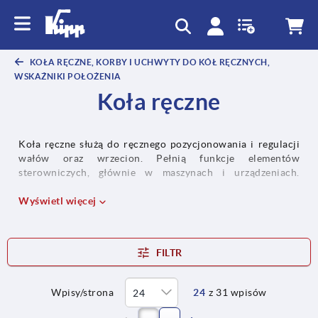
text.skipToContent
text.skipToNavigation
KOŁA RĘCZNE, KORBY I UCHWYTY DO KÓŁ RĘCZNYCH,
WSKAŹNIKI POŁOŻENIA
Koła ręczne
Koła ręczne służą do ręcznego pozycjonowania i regulacji
wałów oraz wrzecion. Pełnią funkcje elementów
sterowniczych, głównie w maszynach i urządzeniach.
Nadają się również do otwierania i zamykania zaworów
w armaturach i obrabiarkach:
Wyświetl więcej
dowiedz się więcej
FILTR
Wpisy/strona
24
z 31 wpisów