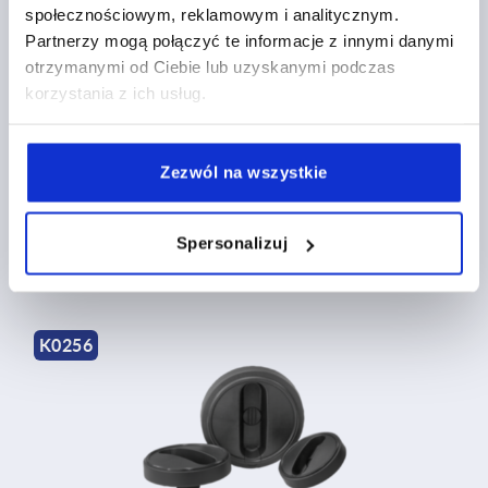
społecznościowym, reklamowym i analitycznym.
Partnerzy mogą połączyć te informacje z innymi danymi
otrzymanymi od Ciebie lub uzyskanymi podczas
korzystania z ich usług.
Koła ręczne pełne bez rękojeści
Zezwól na wszystkie
od
78,71 PLN
SZCZEGÓŁY
Spersonalizuj
plus VAT
plus koszty wysyłki
K0256