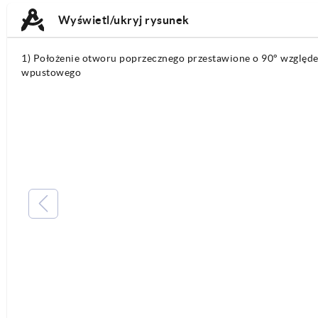
TAB:
TAB:
Wyświetl/ukryj rysunek
1) Położenie otworu poprzecznego przestawione o 90° względ
wpustowego