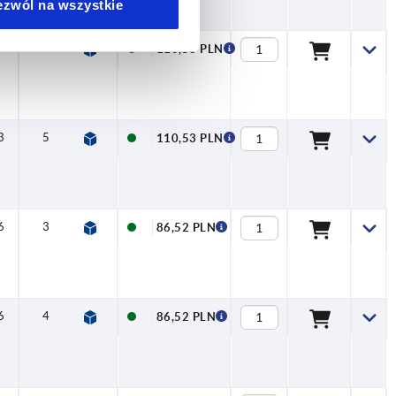
ezwól na wszystkie
3
4
13,8
96
60
M6
110,53 PLN
3
5
16,3
96
60
M6
110,53 PLN
6
3
11,4
68
39
M4
86,52 PLN
6
4
13,8
68
39
M4
86,52 PLN