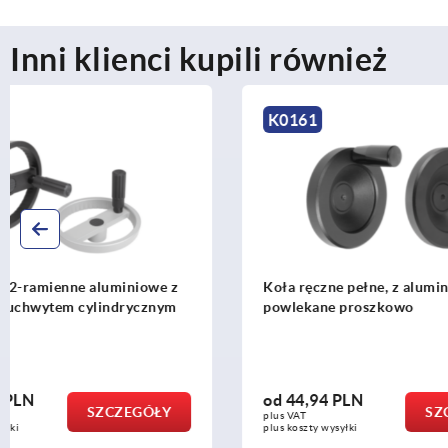
Inni klienci kupili również
K0161
K0671
Koła ręczne pełne, z aluminium, czarne
Koła ręczne
powlekane proszkowo
od
44,94 PLN
od
62,62 
SZCZEGÓŁY
plus VAT
plus VAT
plus koszty wysyłki
plus koszty wys