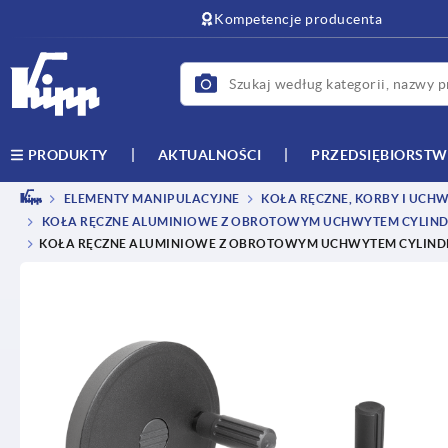
text.skipToContent
text.skipToNavigation
Kompetencje producenta
AKTUALNOŚCI
PRZEDSIĘBIORST
PRODUKTY
ELEMENTY MANIPULACYJNE
KOŁA RĘCZNE, KORBY I UCH
KOŁA RĘCZNE ALUMINIOWE Z OBROTOWYM UCHWYTEM CYLIN
KOŁA RĘCZNE ALUMINIOWE Z OBROTOWYM UCHWYTEM CYLIND