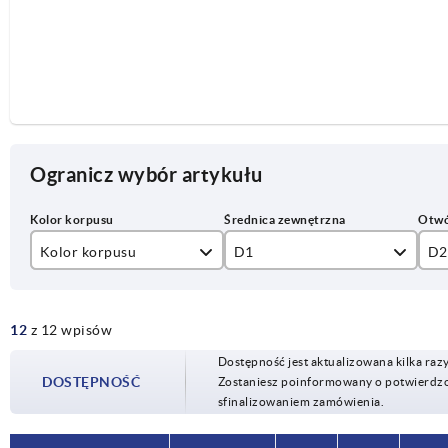
Ogranicz wybór artykułu
Kolor korpusu
D1
D2
czarny
80
10
12
z 12 wpisów
srebrny
100
12
Dostępność jest aktualizowana kilka raz
125
14
DOSTĘPNOŚĆ
Zostaniesz poinformowany o potwierdzon
sfinalizowaniem zamówienia.