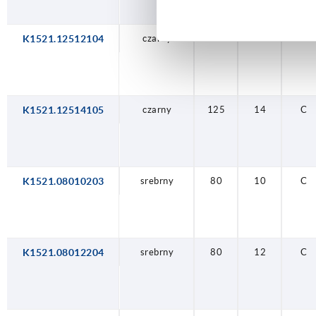
K1521.12512104
czarny
125
12
C
K1521.12514105
czarny
125
14
C
K1521.08010203
srebrny
80
10
C
K1521.08012204
srebrny
80
12
C