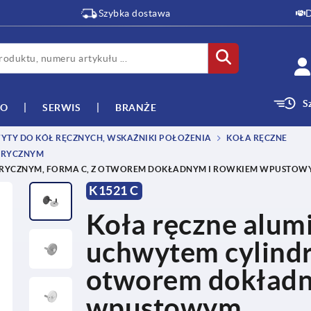
Szybka dostawa
D
S
WO
SERWIS
BRANŻE
WYTY DO KÓŁ RĘCZNYCH, WSKAŹNIKI POŁOŻENIA
KOŁA RĘCZNE
DRYCZNYM
RYCZNYM, FORMA C, Z OTWOREM DOKŁADNYM I ROWKIEM WPUSTOW
K1521 C
Koła ręczne alu
uchwytem cylindr
otworem dokładn
wpustowym