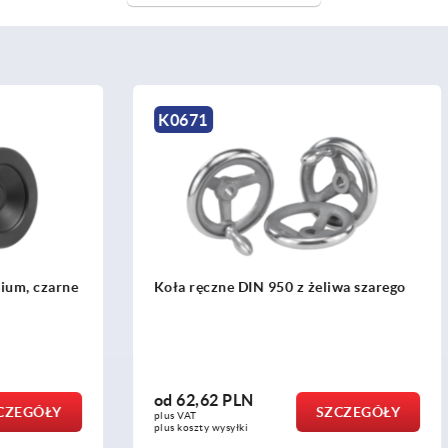
K0275
 DIN 950 z żeliwa szarego
Kółka delta
PLN
od
4,66 PLN
SZCZEGÓŁY
SZ
plus VAT
yłki
plus koszty wysyłki