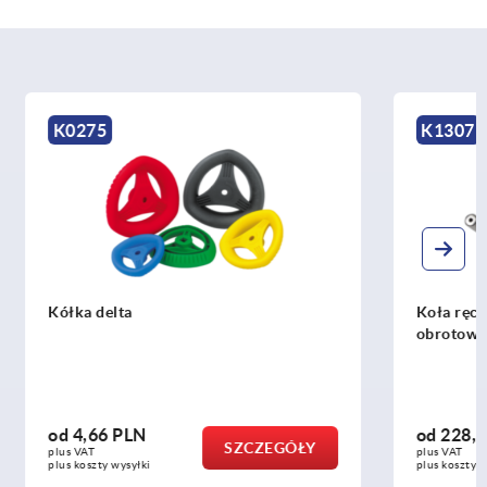
K1307
Koła ręczne pełne z rękojeścią
obrotową
od
228,34 PLN
CZEGÓŁY
SZCZEGÓŁY
plus VAT
plus koszty wysyłki