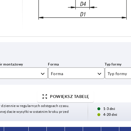
Forma
Typ formy
C
otwór paso
POWIĘKSZ TABELĘ
y dziennie w regularnych odstępach czasu.
1-3 dni
ej dacie wysyłki w ostatnim kroku przed
4-20 dni