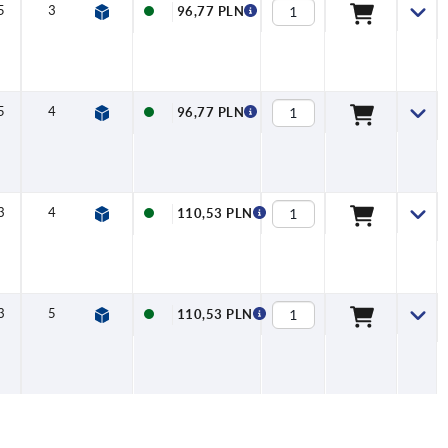
5
3
11,4
81
48
M5
96,77 PLN
5
4
13,8
81
48
M5
96,77 PLN
3
4
13,8
96
60
M6
110,53 PLN
3
5
16,3
96
60
M6
110,53 PLN