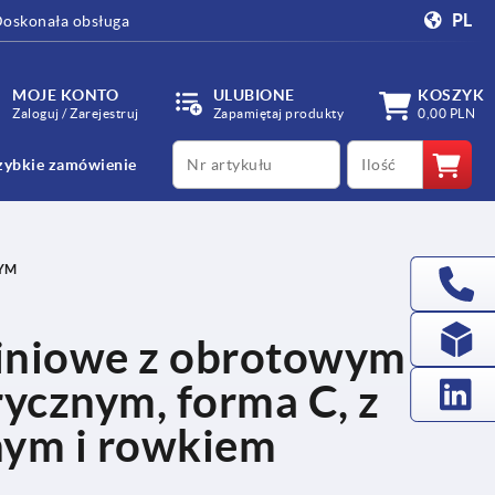
PL
oskonała obsługa
MOJE KONTO
ULUBIONE
KOSZYK
Zaloguj / Zarejestruj
Zapamiętaj produkty
0,00 PLN
productCode
qty
zybkie zamówienie
YM
miniowe z obrotowym
ycznym, forma C, z
ym i rowkiem