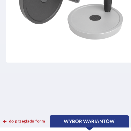
do przeglądu form
WYBÓR WARIANTÓW
CURRENT
CURRENT