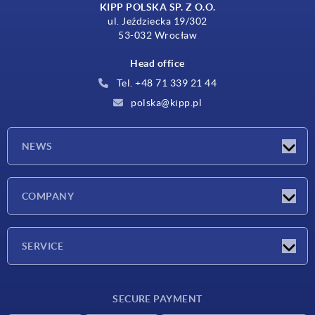
KIPP POLSKA SP. Z O.O.
ul. Jeździecka 19/302
53-032 Wrocław
Head office
Tel. +48 71 339 21 44
polska@kipp.pl
NEWS
Latest news
COMPANY
Exhibitions
Company
SERVICE
Delivery conditions
SECURE PAYMENT
Material overview