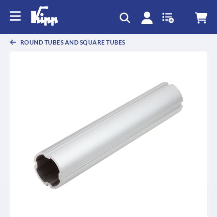
text.skipToContent
text.skipToNavigation
ROUND TUBES AND SQUARE TUBES