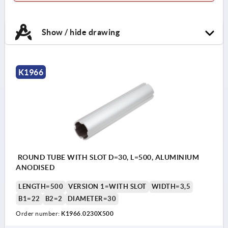
Show / hide drawing
K1966
ROUND TUBE WITH SLOT D=30, L=500, ALUMINIUM
ANODISED
LENGTH=500
VERSION 1=WITH SLOT
WIDTH=3,5
B1=22
B2=2
DIAMETER=30
Order number:
K1966.0230X500