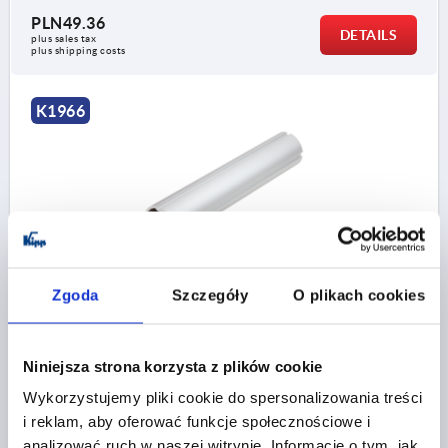
PLN49.36
DETAILS
plus sales tax 
plus shipping costs
K1966
ROUND TUBE WITH SLOT D=30, L=1000, ALUMINIUM
Zgoda
Szczegóły
O plikach cookies
ANODISED
LENGTH=1000
VERSION 1=WITH SLOT
WIDTH=3,5
B1=22
B2=2
DIAMETER=30
Niniejsza strona korzysta z plików cookie
Order number:
K1966.0230X1000
Wykorzystujemy pliki cookie do spersonalizowania treści
i reklam, aby oferować funkcje społecznościowe i
PLN98.60
analizować ruch w naszej witrynie. Informacje o tym, jak