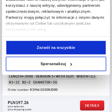
DETAILS
plus sales tax 
korzystasz z naszej witryny, udostępniamy partnerom
plus shipping costs
społecznościowym, reklamowym i analitycznym.
Partnerzy mogą połączyć te informacje z innymi danymi
K1966
otrzymanymi od Ciebie lub uzyskanymi podczas
korzystania z ich usług.
Zezwól na wszystkie
ROUND TUBE WITH SLOT D=30, L=2000, ALUMINIUM
Spersonalizuj
ANODISED
LENGTH=2000
VERSION 1=WITH SLOT
WIDTH=3,5
B1=22
B2=2
DIAMETER=30
Order number:
K1966.0230X2000
PLN197.26
DETAILS
plus sales tax 
plus shipping costs