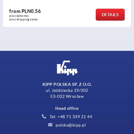
from
PLN738.60
S
DETAI
plus sales tax 
plus shipping costs
KIPP POLSKA SP. Z O.O.
ul. Jeździecka 19/302
53-032 Wrocław
Head office
Tel. +48 71 339 21 44
polska@kipp.pl