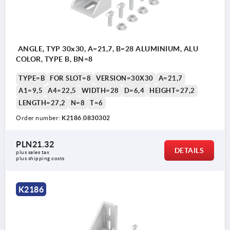
ANGLE, TYP 30x30, A=21,7, B=28 ALUMINIUM, ALU
COLOR, TYPE B, BN=8
TYPE=B
FOR SLOT=8
VERSION=30X30
A=21,7
A1=9,5
A4=22,5
WIDTH=28
D=6,4
HEIGHT=27,2
LENGTH=27,2
N=8
T=6
Order number:
K2186.0830302
PLN21.32
DETAILS
plus sales tax 
plus shipping costs
K2186