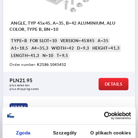
ANGLE, TYP 45x45, A=35, B=42 ALUMINIUM, ALU
COLOR, TYPE B, BN=10
TYPE=B
FOR SLOT=10
VERSION=45X45
A=35
A1=18,5
A4=35,3
WIDTH=42
D=9,3
HEIGHT=41,3
LENGTH=41,3
N=10
T=9,5
Order number:
K2186.1045452
PLN21.95
DETAILS
plus sales tax 
plus shipping costs
K2186
Zgoda
Szczegóły
O plikach cookies