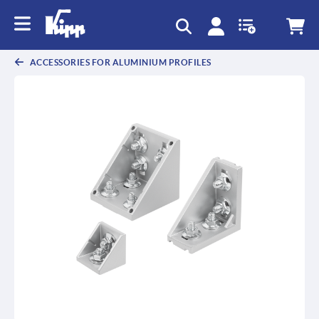
text.skipToContent
text.skipToNavigation
ACCESSORIES FOR ALUMINIUM PROFILES