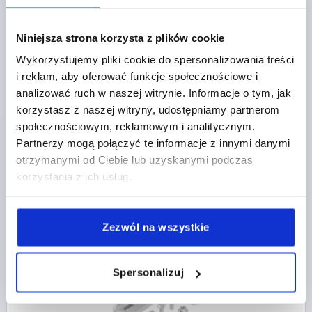
Niniejsza strona korzysta z plików cookie
ANGLE, TYP 40x80, A=68, B=38 ALUMINIUM, ALU
Wykorzystujemy pliki cookie do spersonalizowania treści
COLOR, TYPE B, BN=10
i reklam, aby oferować funkcje społecznościowe i
TYPE=B
FOR SLOT=10
VERSION=40X80
A=68
A1=20
analizować ruch w naszej witrynie. Informacje o tym, jak
A2=35
A3=23
A4=59
WIDTH=38
D=9
HEIGHT=76
korzystasz z naszej witryny, udostępniamy partnerom
LENGTH=76
N=10
T=8,5
społecznościowym, reklamowym i analitycznym.
Order number:
K2186.1040802
Partnerzy mogą połączyć te informacje z innymi danymi
otrzymanymi od Ciebie lub uzyskanymi podczas
korzystania z ich usług.
PLN43.94
DETAILS
plus sales tax 
plus shipping costs
Zezwól na wszystkie
K2186
Spersonalizuj