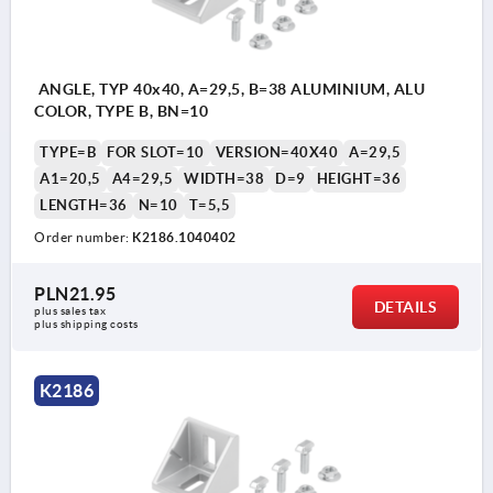
ANGLE, TYP 40x40, A=29,5, B=38 ALUMINIUM, ALU
COLOR, TYPE B, BN=10
TYPE=B
FOR SLOT=10
VERSION=40X40
A=29,5
A1=20,5
A4=29,5
WIDTH=38
D=9
HEIGHT=36
LENGTH=36
N=10
T=5,5
Order number:
K2186.1040402
PLN21.95
DETAILS
plus sales tax 
plus shipping costs
K2186