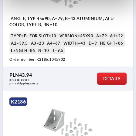
ANGLE, TYP 45x90, A=79, B=43 ALUMINIUM, ALU
COLOR, TYPE B, BN=10
TYPE=B
FOR SLOT=10
VERSION=45X90
A=79
A1=22
A2=39,5
A3=23
A4=67
WIDTH=43
D=9
HEIGHT=86
LENGTH=86
N=10
T=9,5
Order number:
K2186.1045902
PLN43.94
DETAILS
plus sales tax 
plus shipping costs
K2186