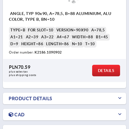
ANGLE, TYP 90x90, A=78,5, B=88 ALUMINIUM, ALU
COLOR, TYPE B, BN=10
TYPE=B
FOR SLOT=10
VERSION=90X90
A=78,5
A1=21
A2=39
A3=22
A4=67
WIDTH=88
B1=45
D=9
HEIGHT=86
LENGTH=86
N=10
T=10
Order number:
K2186.1090902
PLN70.59
DETAILS
plus sales tax 
plus shipping costs
PRODUCT DETAILS
CAD