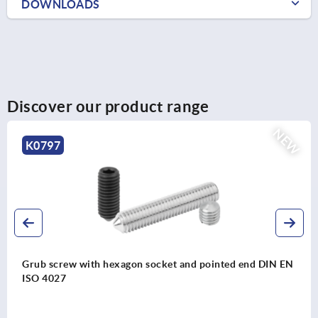
DOWNLOADS
Discover our product range
NEW
K2165
 EN
Friction joints, adjustable, single, 40/40 type B