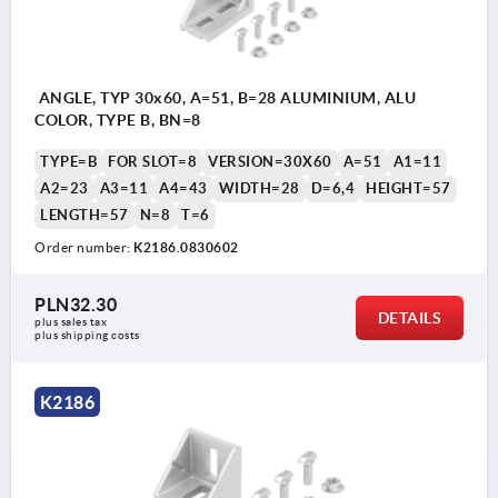
ANGLE, TYP 30x60, A=51, B=28 ALUMINIUM, ALU
COLOR, TYPE B, BN=8
TYPE=B
FOR SLOT=8
VERSION=30X60
A=51
A1=11
A2=23
A3=11
A4=43
WIDTH=28
D=6,4
HEIGHT=57
LENGTH=57
N=8
T=6
Order number:
K2186.0830602
PLN32.30
DETAILS
plus sales tax 
plus shipping costs
K2186