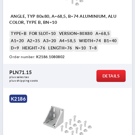
ANGLE, TYP 80x80, A=68,5, B=74 ALUMINIUM, ALU
COLOR, TYPE B, BN=10
TYPE=B
FOR SLOT=10
VERSION=80X80
A=68,5
A1=20
A2=35
A3=20
A4=58,5
WIDTH=74
B1=40
D=9
HEIGHT=76
LENGTH=76
N=10
T=8
Order number:
K2186.1080802
PLN71.15
DETAILS
plus sales tax 
plus shipping costs
K2186