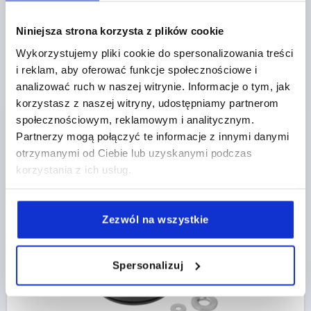
Niniejsza strona korzysta z plików cookie
Wykorzystujemy pliki cookie do spersonalizowania treści
PLATE ANTI-SLIP PLATE, FORM:D THERMOPLASTIC,
i reklam, aby oferować funkcje społecznościowe i
BLACK, D=125
analizować ruch w naszej witrynie. Informacje o tym, jak
PLATE DIAMETER=125
FORM=D
A=96
HEIGHT=48
korzystasz z naszej witryny, udostępniamy partnerom
LOAD RATING MAX. KN=18
społecznościowym, reklamowym i analitycznym.
Partnerzy mogą połączyć te informacje z innymi danymi
Order number:
K0424.41251
otrzymanymi od Ciebie lub uzyskanymi podczas
korzystania z ich usług.
PLN86.83
DETAILS
plus sales tax 
plus shipping costs
Zezwól na wszystkie
K0424
Spersonalizuj