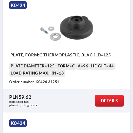
K0424
PLATE, FORM:C THERMOPLASTIC, BLACK, D=125
PLATE DIAMETER=125
FORM=C
A=96
HEIGHT=44
LOAD RATING MAX. KN=18
Order number:
K0424.31251
PLN59.62
DETAILS
plus sales tax 
plus shipping costs
K0424