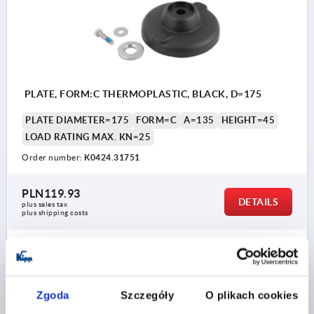
Form C with screw-on hole (closed), without
anti-slip plate
Form D with screw-on hole (closed), with anti-
slip plate
PLATE, FORM:C THERMOPLASTIC, BLACK, D=175
PLATE DIAMETER=175
FORM=C
A=135
HEIGHT=45
LOAD RATING MAX. KN=25
Order number:
K0424.31751
PLN119.93
DETAILS
plus sales tax 
plus shipping costs
K0424
Zgoda
Szczegóły
O plikach cookies