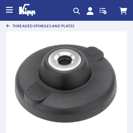
text.skipToContent
text.skipToNavigation
THREADED SPINDLES AND PLATES