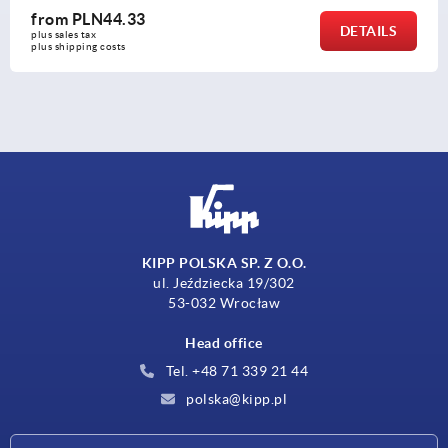
from
PLN44.33
DETAILS
plus sales tax 
plus shipping costs
KIPP POLSKA SP. Z O.O.
ul. Jeździecka 19/302
53-032 Wrocław
Head office
Tel. +48 71 339 21 44
polska@kipp.pl