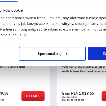
 plików cookie
do spersonalizowania treści i reklam, aby oferować funkcje sp
ormacje o tym, jak korzystasz z naszej witryny, udostępniamy p
K1527
Partnerzy mogą połączyć te informacje z innymi danymi otrzym
nia z ich usług.
Spersonalizuj
Z
with locking unit
Pull handles, plastic, with e
switch function and one pu
9.58
from
PLN1,019.55
DETAILS
plus sales tax 
osts
plus shipping costs