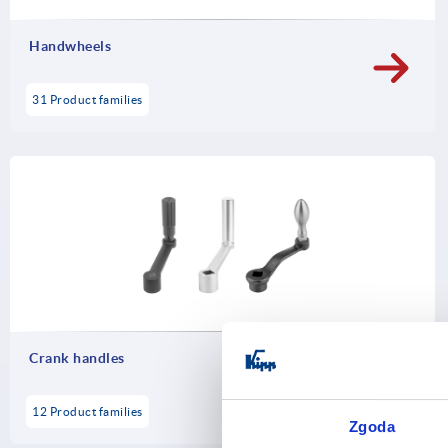
Handwheels
31 Product families
Crank handles
12 Product families
Zgoda