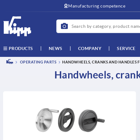
text.skipToContent
text.skipToNavigation
Manufacturing competence
NEWS
COMPANY
SERVICE
PRODUCTS
OPERATING PARTS
HANDWHEELS, CRANKS AND HANDLES F
Handwheels, cranks