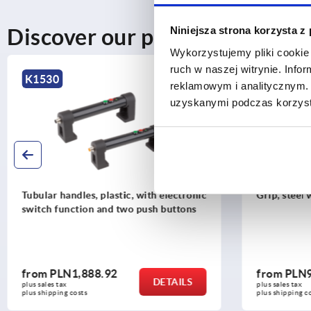
Discover our product range
Niniejsza strona korzysta z
Wykorzystujemy pliki cookie 
ruch w naszej witrynie. Inf
K1530
K2097
reklamowym i analitycznym. 
uzyskanymi podczas korzysta
Tubular handles, plastic, with electronic
Grip, steel 
switch function and two push buttons
from
PLN1,888.92
from
PLN9
DETAILS
plus sales tax 
plus sales tax 
plus shipping costs
plus shipping c