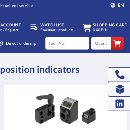
EN
Excellent service
 ACCOUNT
WATCHLIST
SHOPPING CART
in / Register
Bookmark products
0,00 PLN
productCode
qty
Direct ordering
position indicators