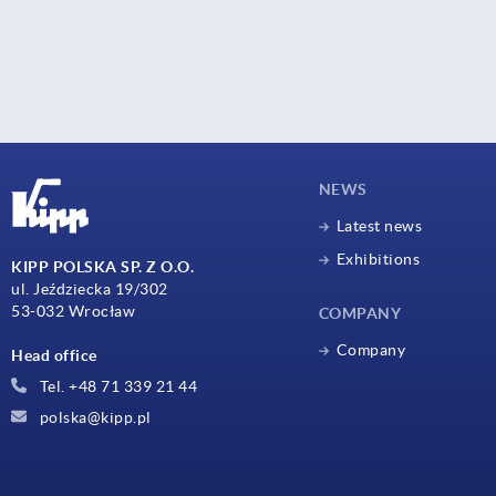
NEWS
Latest news
Exhibitions
KIPP POLSKA SP. Z O.O.
ul. Jeździecka 19/302
53-032 Wrocław
COMPANY
Company
Head office
Tel. +48 71 339 21 44
polska@kipp.pl