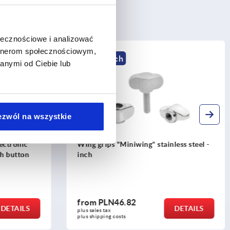
ołecznościowe i analizować
artnerom społecznościowym,
K2041 inch
anymi od Ciebie lub
ezwól na wszystkie
lectronic
Wing grips "Miniwing" stainless steel -
sh button
inch
from
PLN46.82
DETAILS
DETAILS
plus sales tax 
plus shipping costs