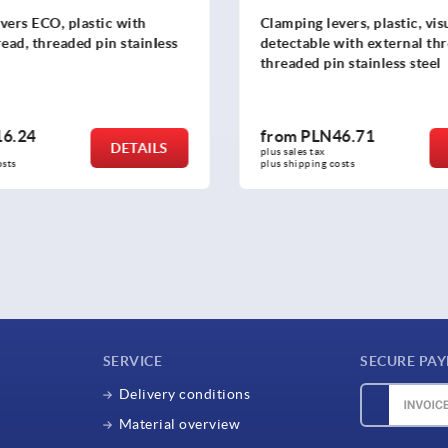
vers ECO, plastic with
Clamping levers, plastic, vis
read, threaded pin stainless
detectable with external thr
threaded pin stainless steel
6.24
from
PLN46.71
DETAILS
plus sales tax 
osts
plus shipping costs
SERVICE
SECURE PA
Delivery conditions
Material overview