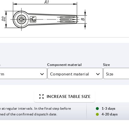
rm
Component material
Size
ball steel
1
INCREASE TABLE SIZE
2
 at regular intervals. In the final step before
1-3 days
med of the confirmed dispatch date.
4-20 days