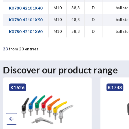
K0780.42101X40
M10
38,3
D
ball ste
K0780.42101X50
M10
48,3
D
ball ste
K0780.42101X60
M10
58,3
D
ball ste
23
from 23 entries
Discover our product range
K1626
K1743