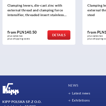
Clamping levers, die-cast zinc with
Clamping le
external thread and clamping force
external th
intensifier, threaded insert stainless
steel
steel
from
PLN140.50
from
PLN1
DETAILS
plus sales tax 
plus sales tax 
plus shipping costs
plus shipping c
NEWS
Latest news
Exhibitions
KIPP POLSKA SP. Z O.O.