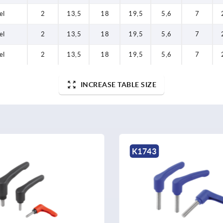
el
2
13,5
18
19,5
5,6
7
el
2
13,5
18
19,5
5,6
7
el
2
13,5
18
19,5
5,6
7
INCREASE TABLE SIZE
K1743