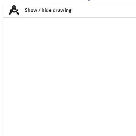
TAB:
TAB:
Show / hide drawing