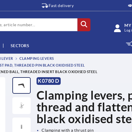
Fast delivery
MY
Log 
SECTORS
M LEVER
CLAMPING LEVERS
T PAD, THREADED PIN BLACK OXIDISED STEEL
NED BALL, THREADED INSERT BLACK OXIDISED STEEL
K0780 D
Clamping levers, p
thread and flatten
black oxidised ste
Clamping with a thrust pin