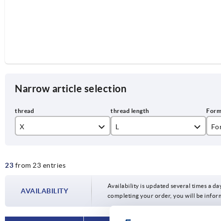
Narrow article selection
X
L
Fo
M5
D
23
from 23 entries
M6
18,3
M8
Availability is updated several times a day
AVAILABILITY
18,6
completing your order, you will be infor
M10
19,1