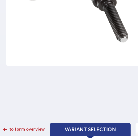
to form overview
VARIANT SELECTION
CURRENT
CURRENT