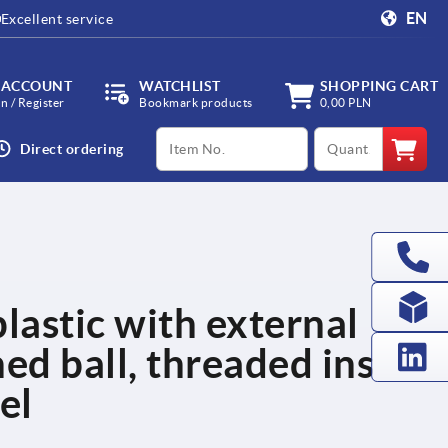
EN
Excellent service
 ACCOUNT
WATCHLIST
SHOPPING CART
in / Register
Bookmark products
0,00 PLN
productCode
qty
Direct ordering
lastic with external
ed ball, threaded insert
el