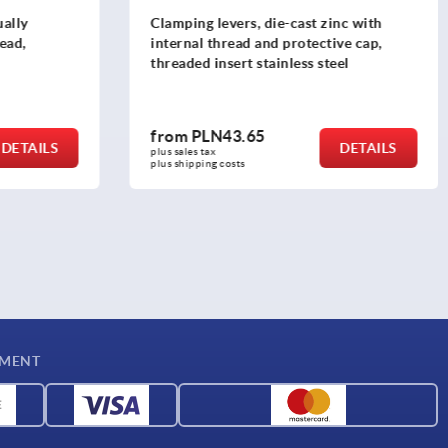
ually
Clamping levers, die-cast zinc with
ead,
internal thread and protective cap,
threaded insert stainless steel
from
PLN43.65
DETAILS
DETAILS
plus sales tax 
plus shipping costs
YMENT