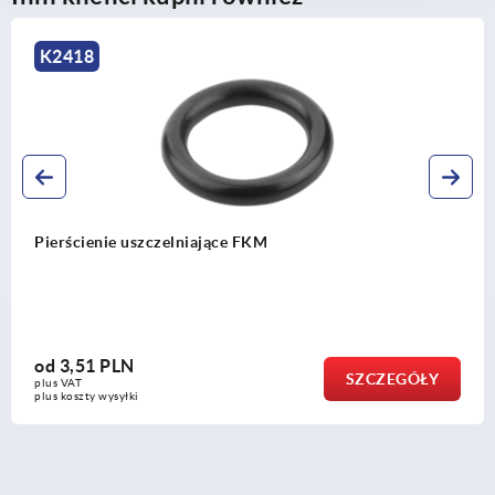
K2418
Pierścienie uszczelniające FKM
od
3,51 PLN
SZCZEGÓŁY
plus VAT
plus koszty wysyłki