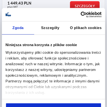
1 449,43 PLN
SZCZEGÓŁY
plus VAT
plus koszty wysyłki
K0652
Zgoda
Szczegóły
O plikach cookies
Niniejsza strona korzysta z plików cookie
Wykorzystujemy pliki cookie do spersonalizowania treści
i reklam, aby oferować funkcje społecznościowe i
analizować ruch w naszej witrynie. Informacje o tym, jak
UCHWYT RUROWY A=350, L=375, D=M08x25, H=80,
STAL NIERDZEWNA SZLIFOWANE, KOMP:ODLEW
korzystasz z naszej witryny, udostępniamy partnerom
PRECYZYJNY ŚRUTOWANE,MATGLANZ.,ELEKT
społecznościowym, reklamowym i analitycznym.
Partnerzy mogą połączyć te informacje z innymi danymi
ROZSTAW OTWORÓW=350
otrzymanymi od Ciebie lub uzyskanymi podczas
OTWÓR MONTAŻOWY=M8X25
DŁUGOŚĆ=375
korzystania z ich usług.
NOŚNOŚĆ N =1000
B=48
H=80
Nr zamówienia:
K0652.350301