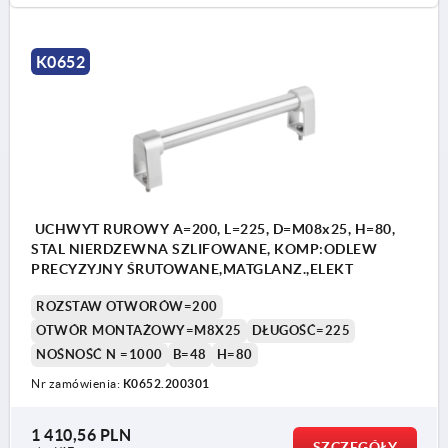
K0652
UCHWYT RUROWY A=200, L=225, D=M08x25, H=80,
STAL NIERDZEWNA SZLIFOWANE, KOMP:ODLEW
PRECYZYJNY ŚRUTOWANE,MATGLANZ.,ELEKT
ROZSTAW OTWORÓW=200
OTWÓR MONTAŻOWY=M8X25
DŁUGOŚĆ=225
NOŚNOŚĆ N =1000
B=48
H=80
Nr zamówienia:
K0652.200301
1 410,56 PLN
SZCZEGÓŁY