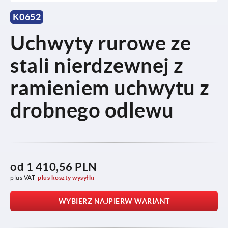
K0652
Uchwyty rurowe ze
stali nierdzewnej z
ramieniem uchwytu z
drobnego odlewu
od
1 410,56 PLN
plus VAT
plus koszty wysyłki
WYBIERZ NAJPIERW WARIANT