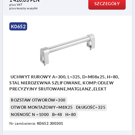
1 426,03 PLN
SZCZEGÓŁY
plus VAT
plus koszty wysyłki
K0652
UCHWYT RUROWY A=300, L=325, D=M08x25, H=80,
STAL NIERDZEWNA SZLIFOWANE, KOMP:ODLEW
PRECYZYJNY ŚRUTOWANE,MATGLANZ.,ELEKT
ROZSTAW OTWORÓW=300
OTWÓR MONTAŻOWY=M8X25
DŁUGOŚĆ=325
NOŚNOŚĆ N =1000
B=48
H=80
Nr zamówienia:
K0652.300301