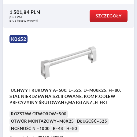
1 501,84 PLN
SZCZEGÓŁY
plus VAT
plus koszty wysyłki
K0652
UCHWYT RUROWY A=500, L=525, D=M08x25, H=80,
STAL NIERDZEWNA SZLIFOWANE, KOMP:ODLEW
PRECYZYJNY ŚRUTOWANE,MATGLANZ.,ELEKT
ROZSTAW OTWORÓW=500
OTWÓR MONTAŻOWY=M8X25
DŁUGOŚĆ=525
NOŚNOŚĆ N =1000
B=48
H=80