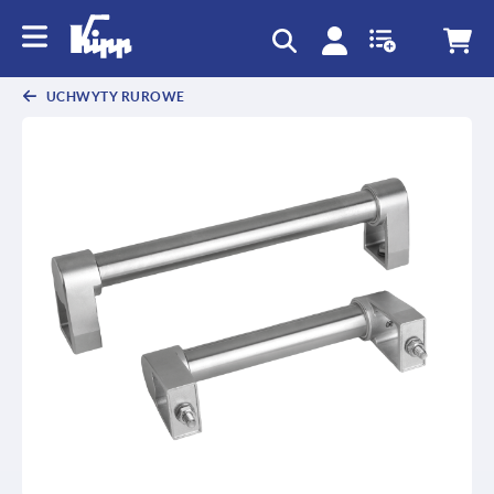
text.skipToContent
text.skipToNavigation
UCHWYTY RUROWE