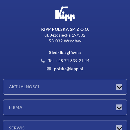
KIPP POLSKA SP. Z O.O.
ul. Jeździecka 19/302
53-032 Wrocław
Siedziba główna
Tel. +48 71 339 21 44
polska@kipp.pl
AKTUALNOŚCI
Nowości
FIRMA
Targi
Firma
SERWIS