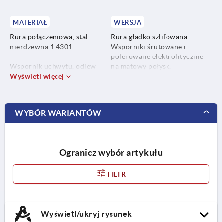
MATERIAŁ
WERSJA
Rura połączeniowa, stal
Rura gładko szlifowana.
nierdzewna 1.4301.
Wsporniki śrutowane i
polerowane elektrolitycznie
Wspornik uchwytu, odlew
na matowy połysk.
precyzyjny G 4581.
Wyświetl więcej
Materiał montażowy, stal
nierdzewna 1.4301.
WYBÓR WARIANTÓW
Pierścień zaciskowy i
uszczelniający z kauczuku
silikonowego o jakości
Ogranicz wybór artykułu
odpowiedniej do zastosowania
w przemyśle spożywczym.
FILTR
Długoterminowa odporność
termiczna od -60 °C do +200
°C.
Wyświetl/ukryj rysunek