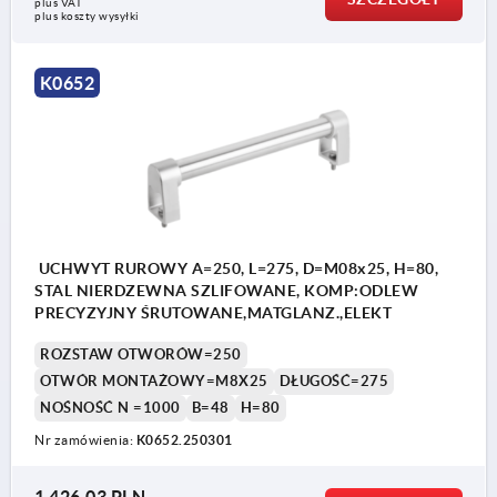
plus VAT
plus koszty wysyłki
K0652
UCHWYT RUROWY A=250, L=275, D=M08x25, H=80,
STAL NIERDZEWNA SZLIFOWANE, KOMP:ODLEW
PRECYZYJNY ŚRUTOWANE,MATGLANZ.,ELEKT
ROZSTAW OTWORÓW=250
OTWÓR MONTAŻOWY=M8X25
DŁUGOŚĆ=275
NOŚNOŚĆ N =1000
B=48
H=80
Nr zamówienia:
K0652.250301