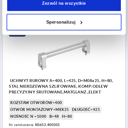
Zezwól na wszystkie
1 476,49 PLN
SZCZEGÓŁY
plus VAT
plus koszty wysyłki
Spersonalizuj
K0652
UCHWYT RUROWY A=400, L=425, D=M08x25, H=80,
STAL NIERDZEWNA SZLIFOWANE, KOMP:ODLEW
PRECYZYJNY ŚRUTOWANE,MATGLANZ.,ELEKT
ROZSTAW OTWORÓW=400
OTWÓR MONTAŻOWY=M8X25
DŁUGOŚĆ=425
NOŚNOŚĆ N =1000
B=48
H=80
Nr zamówienia:
K0652.400301