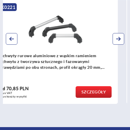
K0796
Uchwyty rurowe aluminiowe owalne
od
121,09 PLN
SZCZEGÓŁY
plus VAT
plus koszty wysyłki