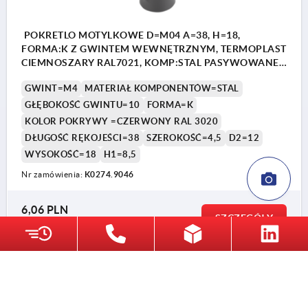
POKRETLO MOTYLKOWE D=M04 A=38, H=18,
FORMA:K Z GWINTEM WEWNĘTRZNYM, TERMOPLAST
CIEMNOSZARY RAL7021, KOMP:STAL PASYWOWANEJ
NA NIEBIESKO, POKRYWY:CZERWONY RAL3020
GWINT=M4
MATERIAŁ KOMPONENTÓW=STAL
GŁĘBOKOŚĆ GWINTU=10
FORMA=K
KOLOR POKRYWY =CZERWONY RAL 3020
DŁUGOŚĆ RĘKOJEŚCI=38
SZEROKOŚĆ=4,5
D2=12
WYSOKOŚĆ=18
H1=8,5
Nr zamówienia:
K0274.9046
6,06 PLN
SZCZEGÓŁY
plus VAT
plus koszty wysyłki
K0274