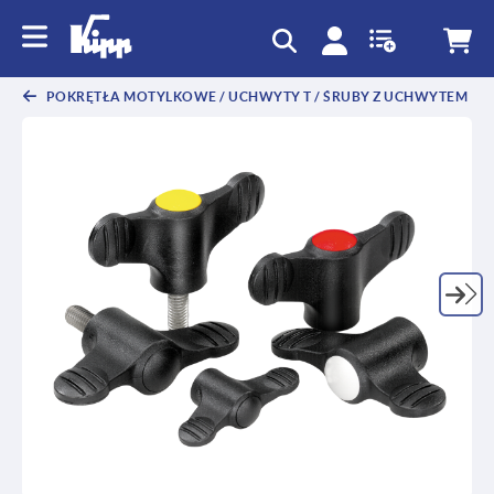
text.skipToContent
text.skipToNavigation
POKRĘTŁA MOTYLKOWE / UCHWYTY T / ŚRUBY Z UCHWYTEM