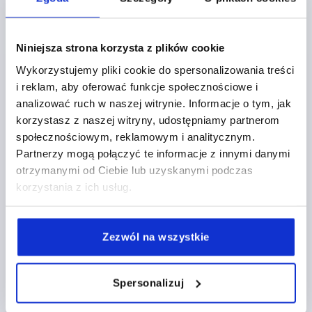
Niniejsza strona korzysta z plików cookie
Wyświetl/ukryj rysunek
Wykorzystujemy pliki cookie do spersonalizowania treści
i reklam, aby oferować funkcje społecznościowe i
1
2
24
analizować ruch w naszej witrynie. Informacje o tym, jak
korzystasz z naszej witryny, udostępniamy partnerom
społecznościowym, reklamowym i analitycznym.
K0274
Partnerzy mogą połączyć te informacje z innymi danymi
otrzymanymi od Ciebie lub uzyskanymi podczas
korzystania z ich usług.
Zezwól na wszystkie
POKRETLO MOTYLKOWE D=M04 A=38, H=18,
FORMA:K Z GWINTEM WEWNĘTRZNYM, TERMOPLAST
Spersonalizuj
CIEMNOSZARY RAL7021, KOMP:STAL PASYWOWANEJ
NA NIEBIESKO, CIEMNOSZARY RAL7021