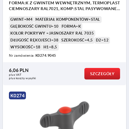
FORMA:K Z GWINTEM WEWNĘTRZNYM, TERMOPLAST
CIEMNOSZARY RAL7021, KOMP:STAL PASYWOWANEJ
NA NIEBIESKO, POKRYWY:SZARY RAL7035
GWINT=M4
MATERIAŁ KOMPONENTÓW=STAL
GŁĘBOKOŚĆ GWINTU=10
FORMA=K
KOLOR POKRYWY =JASNOSZARY RAL 7035
DŁUGOŚĆ RĘKOJEŚCI=38
SZEROKOŚĆ=4,5
D2=12
WYSOKOŚĆ=18
H1=8,5
Nr zamówienia:
K0274.9045
6,06 PLN
SZCZEGÓŁY
plus VAT
plus koszty wysyłki
K0274