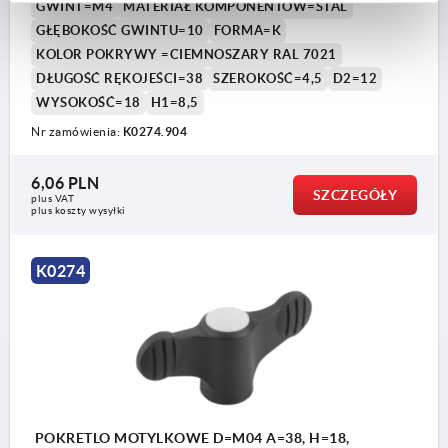
GWINT=M4
MATERIAŁ KOMPONENTÓW=STAL
GŁĘBOKOŚĆ GWINTU=10
FORMA=K
KOLOR POKRYWY =CIEMNOSZARY RAL 7021
DŁUGOŚĆ RĘKOJEŚCI=38
SZEROKOŚĆ=4,5
D2=12
WYSOKOŚĆ=18
H1=8,5
Nr zamówienia:
K0274.904
6,06 PLN
SZCZEGÓŁY
plus VAT
plus koszty wysyłki
K0274
POKRETLO MOTYLKOWE D=M04 A=38, H=18,