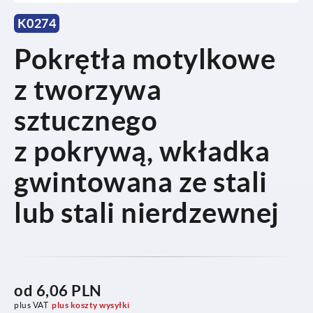
K0274
Pokrętła motylkowe
z tworzywa
sztucznego
z pokrywą, wkładka
gwintowana ze stali
lub stali nierdzewnej
od
6,06 PLN
plus VAT
plus koszty wysyłki