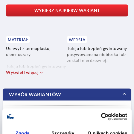
WYBIERZ NAJPIERW WARIANT
MATERIAŁ
WERSJA
Uchwyt z termoplastu,
Tuleja lub trzpień gwintowany
ciemnoszary.
pasywowane na niebiesko lub
ze stali nierdzewnej..
Tuleja lub trzpień gwintowany
ze stali 5.8 lub stali
Wyświetl więcej
nierdzewnej 1.4305.
WYBÓR WARIANTÓW
Ogranicz wybór artykułu
FILTR
Zgoda
Szczegóły
O plikach cookies