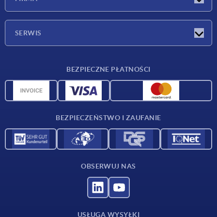
Targi
Firma
SERWIS
Warunki dostawy
BEZPIECZNE PŁATNOŚCI
Przegląd surowców
Dane CAD
Kontakt
BEZPIECZEŃSTWO I ZAUFANIE
OBSERWUJ NAS
USŁUGA WYSYŁKI