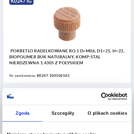
K0247 IG
POKRETLO RADELKOWANE RO.1 D=M06, D1=21, H=22,
BIOPOLIMER BUK NATURALNY, KOMP:STAL
NIERDZEWNA 1.4305 Z POLYSKIEM
Nr zamówienia:
K0247.100106143
9,62 PLN
SZCZEGÓŁY
plus VAT
plus koszty wysyłki
Zgoda
Szczegóły
O plikach cookies
K0247 IG