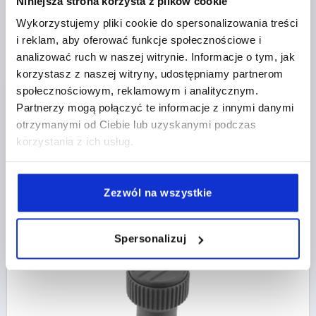
Niniejsza strona korzysta z plików cookie
Wykorzystujemy pliki cookie do spersonalizowania treści
i reklam, aby oferować funkcje społecznościowe i
analizować ruch w naszej witrynie. Informacje o tym, jak
korzystasz z naszej witryny, udostępniamy partnerom
POKRETLO RADELKOWANE RO.1 D=M04, D1=21, H=22,
społecznościowym, reklamowym i analitycznym.
BIOPOLIMER CIEMNOSZARY RAL7021, KOMP:STAL
Partnerzy mogą połączyć te informacje z innymi danymi
NIERDZEWNA 1.4305 Z POLYSKIEM
otrzymanymi od Ciebie lub uzyskanymi podczas
Nr zamówienia:
K0247.10010490
korzystania z ich usług.
9,62 PLN
SZCZEGÓŁY
plus VAT
Zezwól na wszystkie
plus koszty wysyłki
K0247 IG
Spersonalizuj