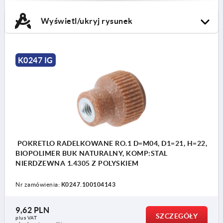
Wyświetl/ukryj rysunek
K0247 IG
POKRETLO RADELKOWANE RO.1 D=M04, D1=21, H=22,
BIOPOLIMER BUK NATURALNY, KOMP:STAL
NIERDZEWNA 1.4305 Z POLYSKIEM
Nr zamówienia:
K0247.100104143
9,62 PLN
SZCZEGÓŁY
plus VAT