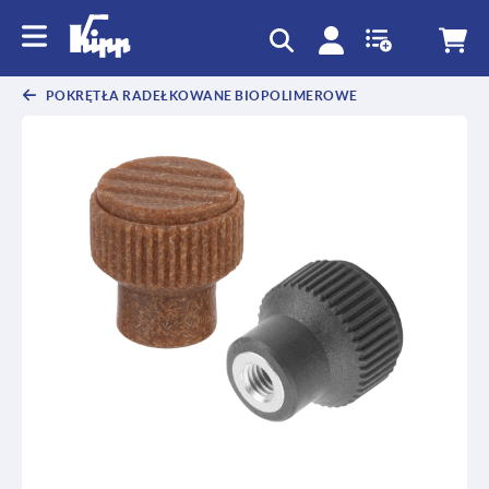
text.skipToContent
text.skipToNavigation
POKRĘTŁA RADEŁKOWANE BIOPOLIMEROWE