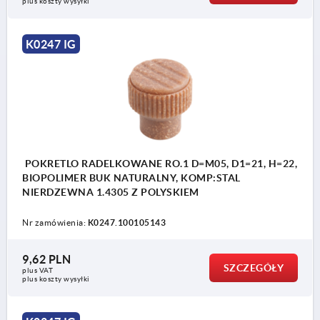
plus koszty wysyłki
K0247 IG
POKRETLO RADELKOWANE RO.1 D=M05, D1=21, H=22,
BIOPOLIMER BUK NATURALNY, KOMP:STAL
NIERDZEWNA 1.4305 Z POLYSKIEM
Nr zamówienia:
K0247.100105143
9,62 PLN
SZCZEGÓŁY
plus VAT
plus koszty wysyłki