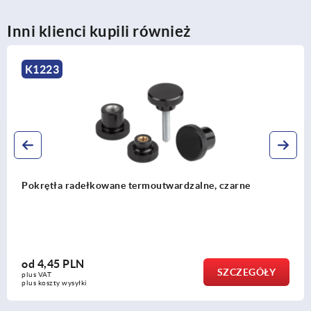
Inni klienci kupili również
K1472
Nakrętki radełkowane z tworzywa sztucznego
antystatyczne
od
15,89 PLN
SZCZEGÓŁY
plus VAT
plus koszty wysyłki