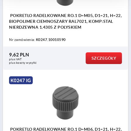
POKRETLO RADELKOWANE RO.1 D=M05, D1=21, H=22,
BIOPOLIMER CIEMNOSZARY RAL7021, KOMP:STAL
NIERDZEWNA 1.4305 Z POLYSKIEM
Nr zamówienia:
K0247.10010590
9,62 PLN
SZCZEGÓŁY
plus VAT
plus koszty wysyłki
K0247 IG
POKRETLO RADELKOWANE RO.1 D=M06, D1=21, H=22,