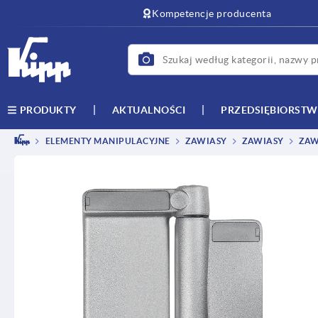
text.skipToContent
text.skipToNavigation
Kompetencje producenta
AKTUALNOŚCI
PRZEDSIĘBIORST
PRODUKTY
ELEMENTY MANIPULACYJNE
ZAWIASY
ZAWIASY
ZAW