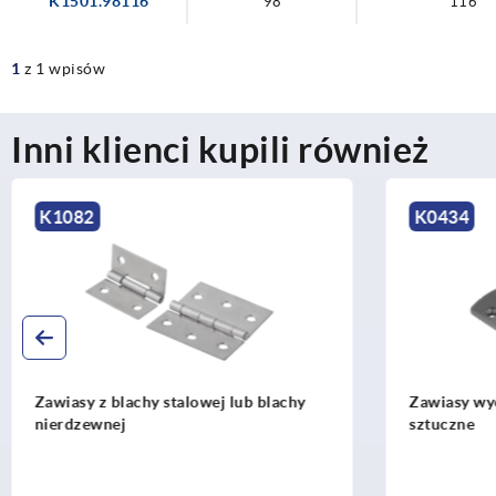
K1501.98116
98
116
1
z 1 wpisów
Inni klienci kupili również
K0434
K1810
Zawiasy wyczepiane, lewe, tworzywo
Zawiasy ze 
sztuczne
mocującą