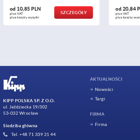
od
20,84 PLN
od
166,54
SZCZEGÓŁY
plus VAT
plus VAT
plus koszty wysyłki
plus koszty wys
AKTUALNOŚCI
Nowości
Targi
KIPP POLSKA SP. Z O.O.
ul. Jeździecka 19/302
53-032 Wrocław
FIRMA
Firma
Siedziba główna
Tel. +48 71 339 21 44