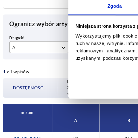
Zgoda
Ogranicz wybór artykułu
Niniejsza strona korzysta z
Wykorzystujemy pliki cookie 
ruch w naszej witrynie. Inf
A
B
F1
reklamowym i analitycznym. 
uzyskanymi podczas korzysta
98
116
50
1
z 1 wpisów
Dostępność jest aktualizowana kilka raz
DOSTĘPNOŚĆ
Zostaniesz poinformowany o potwierdzon
sfinalizowaniem zamówienia.
nr zam.
A
B