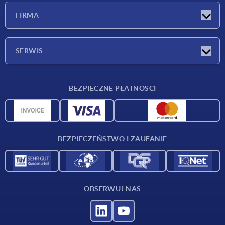
Nowości
FIRMA
Targi
Firma
SERWIS
Warunki dostawy
BEZPIECZNE PŁATNOŚCI
Przegląd surowców
Dane CAD
Kontakt
BEZPIECZEŃSTWO I ZAUFANIE
OBSERWUJ NAS