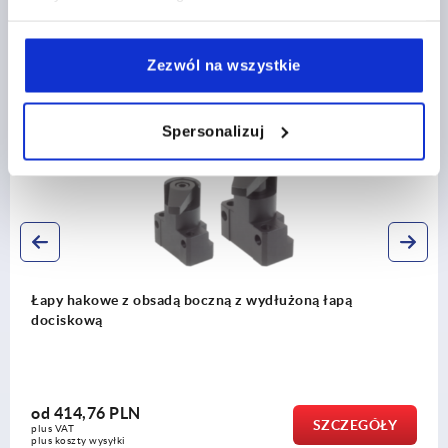
Zezwól na wszystkie
Inni klienci kupili również
Spersonalizuj
K0016
Łapy hakowe z obsadą boczną z wydłużoną łapą
dociskową
od
414,76 PLN
SZCZEGÓŁY
plus VAT
plus koszty wysyłki