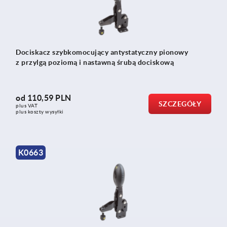
Dociskacz szybkomocujący antystatyczny pionowy
z przylgą poziomą i nastawną śrubą dociskową
od
110,59 PLN
SZCZEGÓŁY
plus VAT
plus koszty wysyłki
K0663