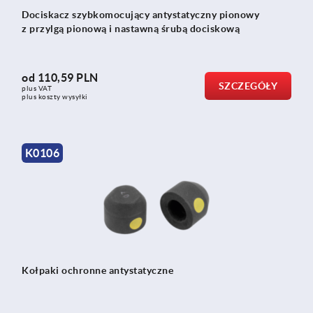
Dociskacz szybkomocujący antystatyczny pionowy
z przylgą pionową i nastawną śrubą dociskową
od
110,59 PLN
SZCZEGÓŁY
plus VAT
plus koszty wysyłki
K0106
Kołpaki ochronne antystatyczne