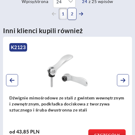
Wpisy/strona
24
z 25 wpisów
(current)
1
2
Inni klienci kupili również
K2121
Dźwignie mimośrodowe ze stali nierdzewnej z gwintem
wewnętrznym i zewnętrznym, podkładka dociskowa
z tworzywa sztucznego i śruba dwustronna ze stali lub
stali nierdzewnej
od
60,43 PLN