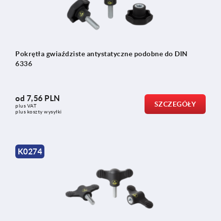
Pokrętła gwiaździste antystatyczne podobne do DIN
6336
od
7,56 PLN
SZCZEGÓŁY
plus VAT
plus koszty wysyłki
K0274