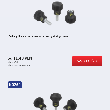
Pokrętła radełkowane antystatyczne
od
11,43 PLN
SZCZEGÓŁY
plus VAT
plus koszty wysyłki
K0251