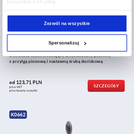
korzystania z ich usług.
K0661
Zezwól na wszystkie
Spersonalizuj
Dociskacz szybkomocujący antystatyczny poziomy
z przylgą pionową i nastawną śrubą dociskową
od
123,71 PLN
SZCZEGÓŁY
plus VAT
plus koszty wysyłki
K0662