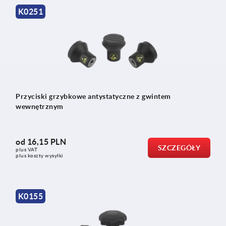
K0251
Przyciski grzybkowe antystatyczne z gwintem
wewnętrznym
od
16,15 PLN
SZCZEGÓŁY
plus VAT
plus koszty wysyłki
K0155