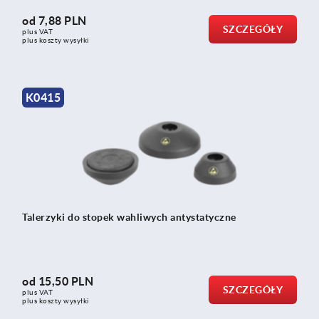
od
7,88 PLN
SZCZEGÓŁY
plus VAT
plus koszty wysyłki
K0415
Talerzyki do stopek wahliwych antystatyczne
od
15,50 PLN
SZCZEGÓŁY
plus VAT
plus koszty wysyłki