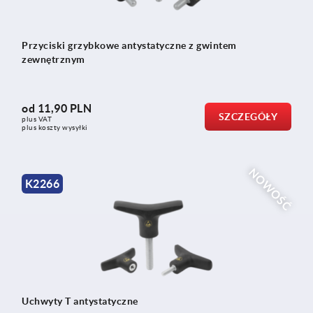
Przyciski grzybkowe antystatyczne z gwintem
zewnętrznym
od
11,90 PLN
SZCZEGÓŁY
plus VAT
plus koszty wysyłki
NOWOŚĆ
K2266
Uchwyty T antystatyczne