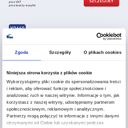
SZCZEGÓŁY
plus VAT
plus koszty wysyłki
K0660
Zgoda
Szczegóły
O plikach cookies
Niniejsza strona korzysta z plików cookie
Dociskacz szybkomocujący antystatyczny poziomy
Wykorzystujemy pliki cookie do spersonalizowania treści
z przylgą poziomą i nastawną śrubą dociskową
i reklam, aby oferować funkcje społecznościowe i
analizować ruch w naszej witrynie. Informacje o tym, jak
od
110,28 PLN
korzystasz z naszej witryny, udostępniamy partnerom
SZCZEGÓŁY
plus VAT
społecznościowym, reklamowym i analitycznym.
plus koszty wysyłki
Partnerzy mogą połączyć te informacje z innymi danymi
otrzymanymi od Ciebie lub uzyskanymi podczas