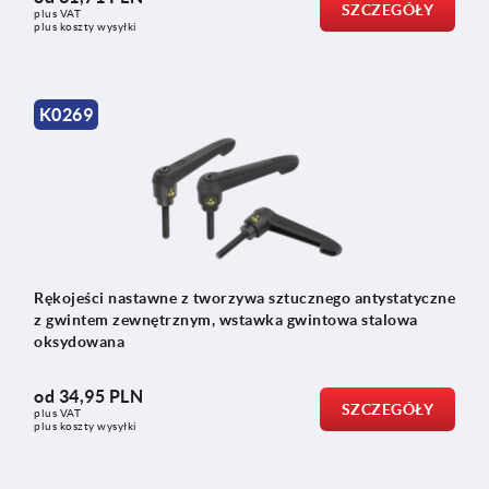
SZCZEGÓŁY
plus VAT
plus koszty wysyłki
K0269
Rękojeści nastawne z tworzywa sztucznego antystatyczne
z gwintem zewnętrznym, wstawka gwintowa stalowa
oksydowana
od
34,95 PLN
SZCZEGÓŁY
plus VAT
plus koszty wysyłki