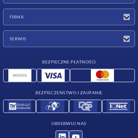
Nowości
FIRMA
Targi
Firma
SERWIS
Warunki dostawy
BEZPIECZNE PŁATNOŚCI
Przegląd surowców
Dane CAD
Kontakt
BEZPIECZEŃSTWO I ZAUFANIE
OBSERWUJ NAS