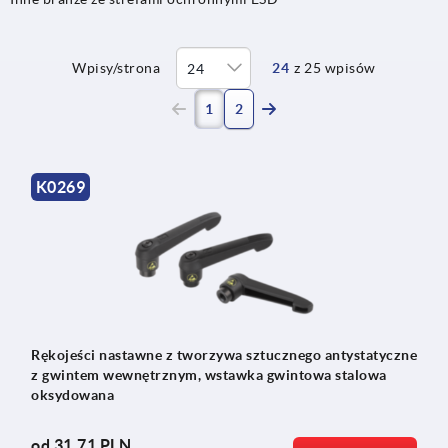
Wpisy/strona
24
z 25 wpisów
(current)
1
2
K0269
Rękojeści nastawne z tworzywa sztucznego antystatyczne
z gwintem wewnętrznym, wstawka gwintowa stalowa
oksydowana
od
31,71 PLN