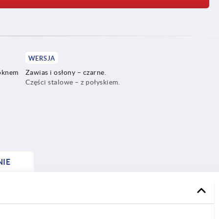
WERSJA
łóknem
Zawias i osłony – czarne.
Części stalowe – z połyskiem.
NIE