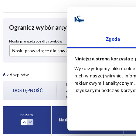
Ogranicz wybór artykułu
Zgoda
Noski prowadzące dla rowków
A
A1
Niniejsza strona korzysta z
6
54
17
Wykorzystujemy pliki cookie 
6
z 6 wpisów
8
73,5
22
ruch w naszej witrynie. Inf
reklamowym i analitycznym. 
Dostępność jest aktualizowana kilka raz
10
uzyskanymi podczas korzysta
DOSTĘPNOŚĆ
Zostaniesz poinformowany o potwierdzon
sfinalizowaniem zamówienia.
nr zam.
Noski prowadzące dla rowków
A