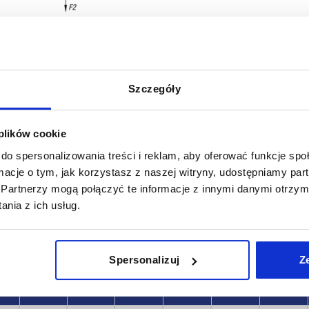
Szczegóły
A2
A3
 plików cookie
,75
17,75
27
do spersonalizowania treści i reklam, aby oferować funkcje sp
POWIĘKSZ TABELĘ
,75
22,75
36,75
ormacje o tym, jak korzystasz z naszej witryny, udostępniamy p
Partnerzy mogą połączyć te informacje z innymi danymi otrzym
y dziennie w regularnych odstępach czasu.
1-3 dni
nia z ich usług.
ej dacie wysyłki w ostatnim kroku przed
4-20 dni
Spersonalizuj
Z
A1
A2
A3
A4
B
F1 N