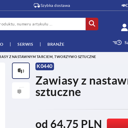
Szybka dostawa
D
S
WO
SERWIS
BRANŻE
IASY Z NASTAWNYM TARCIEM, TWORZYWO SZTUCZNE
K0440
Zawiasy z nasta
sztuczne
od
64,75 PLN