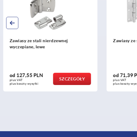
Zawiasy ze stali nierdzewnej
Zawiasy ze
polerowan
od
71,39 PLN
od
88,29
SZCZEGÓŁY
plus VAT
plus VAT
plus koszty wysyłki
plus koszty w