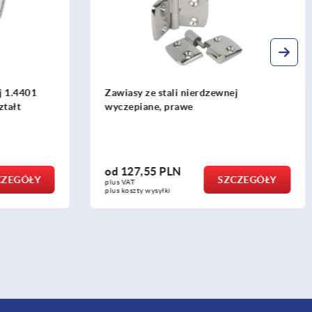
ej
Zawiasy przykręcane ze stali
nierdzewnej
od
113,29 PLN
ZCZEGÓŁY
SZCZEGÓŁY
plus VAT
plus koszty wysyłki