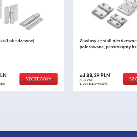
 stali nierdzewnej 1.4401
Zawiasy ze stali nierdzewn
e, prostokątny kształt
wyczepiane, prawe
 PLN
od
127,55 PLN
SZCZEGÓŁY
S
plus VAT
ysyłki
plus koszty wysyłki