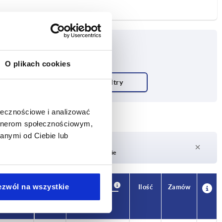
O plikach cookies
ołecznościowe i analizować
artnerom społecznościowym,
anymi od Ciebie lub
Czas dostawy na żądanie
Obecnie brak w magazynie
Dostępność
ezwól na wszystkie
CAD
Ilość
Zamów
F2 N
Cena