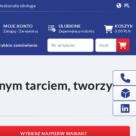
PL
oskonała obsługa
MOJE KONTO
ULUBIONE
KOSZYK
Zaloguj / Zarejestruj
Zapamiętaj produkty
0,00 PLN
productCode
qty
zybkie zamówienie
wnym tarciem, tworzywo
WYBIERZ NAJPIERW WARIANT