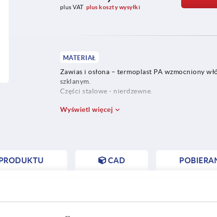
plus VAT
plus koszty wysyłki
MATERIAŁ
Zawias i osłona – termoplast PA wzmocniony w
szklanym.
Części stalowe - nierdzewne.
Wyświetl więcej
 PRODUKTU
CAD
POBIERA