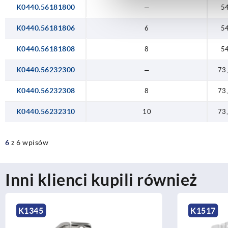
K0440.56181800
—
5
K0440.56181806
6
5
K0440.56181808
8
5
K0440.56232300
—
73
K0440.56232308
8
73
K0440.56232310
10
73
6
z 6 wpisów
Inni klienci kupili również
K1517
K1341