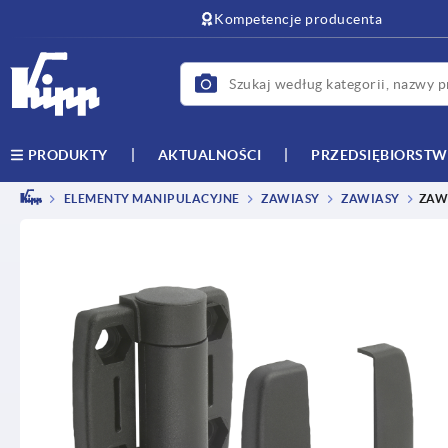
text.skipToContent
text.skipToNavigation
Kompetencje producenta
AKTUALNOŚCI
PRZEDSIĘBIORST
PRODUKTY
ELEMENTY MANIPULACYJNE
ZAWIASY
ZAWIASY
ZAW