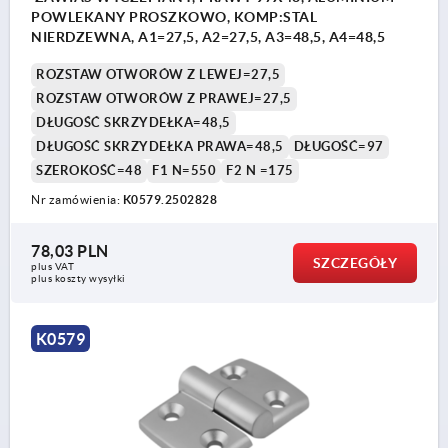
POWLEKANY PROSZKOWO, KOMP:STAL
NIERDZEWNA, A1=27,5, A2=27,5, A3=48,5, A4=48,5
ROZSTAW OTWORÓW Z LEWEJ=27,5
ROZSTAW OTWORÓW Z PRAWEJ=27,5
DŁUGOŚĆ SKRZYDEŁKA=48,5
DŁUGOŚĆ SKRZYDEŁKA PRAWA=48,5
DŁUGOŚĆ=97
SZEROKOŚĆ=48
F1 N=550
F2 N =175
Nr zamówienia:
K0579.2502828
78,03 PLN
SZCZEGÓŁY
plus VAT
plus koszty wysyłki
K0579