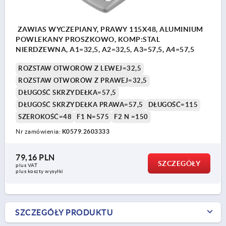
ZAWIAS WYCZEPIANY, PRAWY 115X48, ALUMINIUM
POWLEKANY PROSZKOWO, KOMP:STAL
NIERDZEWNA, A1=32,5, A2=32,5, A3=57,5, A4=57,5
ROZSTAW OTWORÓW Z LEWEJ=32,5
ROZSTAW OTWORÓW Z PRAWEJ=32,5
DŁUGOŚĆ SKRZYDEŁKA=57,5
DŁUGOŚĆ SKRZYDEŁKA PRAWA=57,5
DŁUGOŚĆ=115
SZEROKOŚĆ=48
F1 N=575
F2 N =150
Nr zamówienia:
K0579.2603333
79,16 PLN
SZCZEGÓŁY
plus VAT
plus koszty wysyłki
SZCZEGÓŁY PRODUKTU