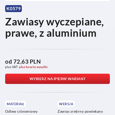
K0579
Zawiasy wyczepiane,
prawe, z aluminium
od
72,63 PLN
plus VAT
plus koszty wysyłki
WYBIERZ NAJPIERW WARIANT
MATERIAŁ
WERSJA
Odlew ciśnieniowy
Zawias srebrny powlekany