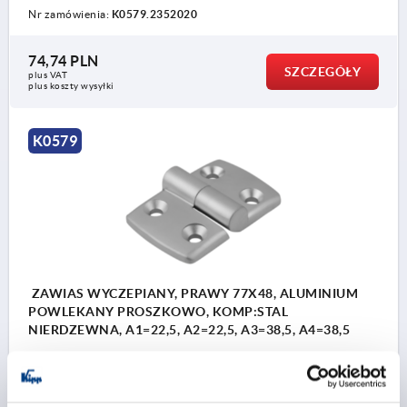
Nr zamówienia:
K0579.2352020
74,74 PLN
SZCZEGÓŁY
plus VAT
plus koszty wysyłki
K0579
ZAWIAS WYCZEPIANY, PRAWY 77X48, ALUMINIUM
POWLEKANY PROSZKOWO, KOMP:STAL
NIERDZEWNA, A1=22,5, A2=22,5, A3=38,5, A4=38,5
ROZSTAW OTWORÓW Z LEWEJ=22,5
ROZSTAW OTWORÓW Z PRAWEJ=22,5