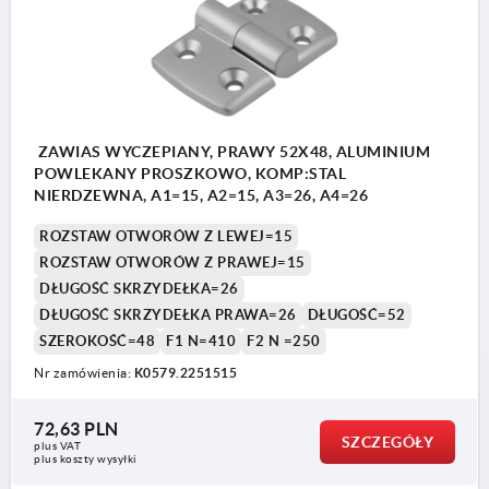
ZAWIAS WYCZEPIANY, PRAWY 52X48, ALUMINIUM
POWLEKANY PROSZKOWO, KOMP:STAL
NIERDZEWNA, A1=15, A2=15, A3=26, A4=26
ROZSTAW OTWORÓW Z LEWEJ=15
ROZSTAW OTWORÓW Z PRAWEJ=15
DŁUGOŚĆ SKRZYDEŁKA=26
DŁUGOŚĆ SKRZYDEŁKA PRAWA=26
DŁUGOŚĆ=52
SZEROKOŚĆ=48
F1 N=410
F2 N =250
Nr zamówienia:
K0579.2251515
72,63 PLN
SZCZEGÓŁY
plus VAT
plus koszty wysyłki