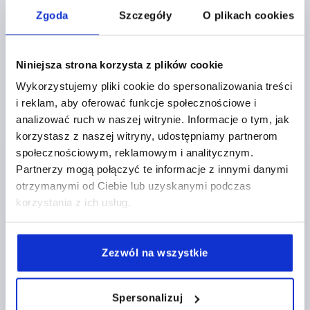
DŁUGOŚĆ SKRZYDEŁKA=38,5
Zgoda
Szczegóły
O plikach cookies
DŁUGOŚĆ SKRZYDEŁKA PRAWA=38,5
DŁUGOŚĆ=77
SZEROKOŚĆ=48
F1 N=550
F2 N =200
Nr zamówienia:
K0579.2402323
Niniejsza strona korzysta z plików cookie
Wykorzystujemy pliki cookie do spersonalizowania treści
75,82 PLN
SZCZEGÓŁY
plus VAT
i reklam, aby oferować funkcje społecznościowe i
plus koszty wysyłki
analizować ruch w naszej witrynie. Informacje o tym, jak
korzystasz z naszej witryny, udostępniamy partnerom
K0579
społecznościowym, reklamowym i analitycznym.
Partnerzy mogą połączyć te informacje z innymi danymi
otrzymanymi od Ciebie lub uzyskanymi podczas
korzystania z ich usług.
Zezwól na wszystkie
ZAWIAS WYCZEPIANY, PRAWY 87X48, ALUMINIUM
POWLEKANY PROSZKOWO, KOMP:STAL
NIERDZEWNA, A1=25, A2=25, A3=43,5, A4=43,5
Spersonalizuj