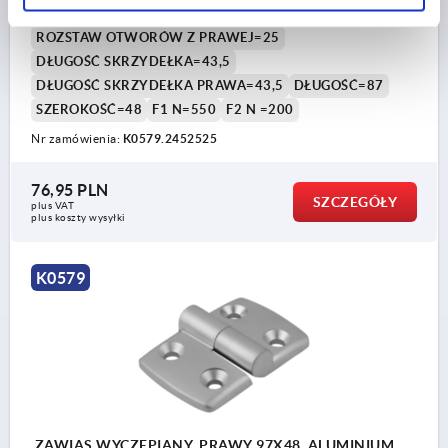
ROZSTAW OTWORÓW Z LEWEJ=25
ROZSTAW OTWORÓW Z PRAWEJ=25
DŁUGOŚĆ SKRZYDEŁKA=43,5
DŁUGOŚĆ SKRZYDEŁKA PRAWA=43,5
DŁUGOŚĆ=87
SZEROKOŚĆ=48
F1 N=550
F2 N =200
Nr zamówienia:
K0579.2452525
76,95 PLN
SZCZEGÓŁY
plus VAT
plus koszty wysyłki
K0579
ZAWIAS WYCZEPIANY, PRAWY 97X48, ALUMINIUM