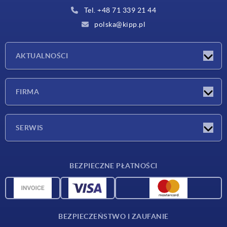
Tel. +48 71 339 21 44
polska@kipp.pl
AKTUALNOŚCI
Nowości
FIRMA
Targi
Firma
SERWIS
Warunki dostawy
BEZPIECZNE PŁATNOŚCI
Przegląd surowców
Dane CAD
Kontakt
BEZPIECZEŃSTWO I ZAUFANIE