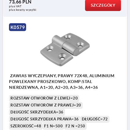
73,66 PLN
SZCZEGÓŁY
plus VAT
plus koszty wysyłki
K0579
ZAWIAS WYCZEPIANY, PRAWY 72X48, ALUMINIUM
POWLEKANY PROSZKOWO, KOMP:STAL
NIERDZEWNA, A1=20, A2=20, A3=36, A4=36
ROZSTAW OTWORÓW Z LEWEJ=20
ROZSTAW OTWORÓW Z PRAWEJ=20
DŁUGOŚĆ SKRZYDEŁKA=36
DŁUGOŚĆ SKRZYDEŁKA PRAWA=36
DŁUGOŚĆ=72
SZEROKOŚĆ=48
F1 N=500
F2 N =250