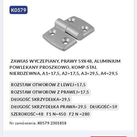
K0579
ZAWIAS WYCZEPIANY, PRAWY 59X48, ALUMINIUM
POWLEKANY PROSZKOWO, KOMP:STAL
NIERDZEWNA, A1=17,5, A2=17,5, A3=29,5, A4=29,5
ROZSTAW OTWORÓW Z LEWEJ=17,5
ROZSTAW OTWORÓW Z PRAWEJ=17,5
DŁUGOŚĆ SKRZYDEŁKA=29,5
DŁUGOŚĆ SKRZYDEŁKA PRAWA=29,5
DŁUGOŚĆ=59
SZEROKOŚĆ=48
F1 N=450
F2 N =280
Nr zamówienia:
K0579.2301818