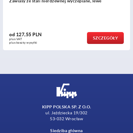
e
Zawiasy tworzywo sztuczne
od
10,31 PLN
CZEGÓŁY
S
plus VAT
plus koszty wysyłki
KIPP POLSKA SP. Z O.O.
ul. Jeździecka 19/302
53-032 Wrocław
Siedziba główna