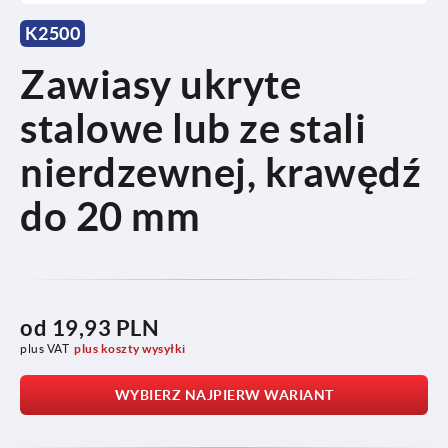
K2500
Zawiasy ukryte
stalowe lub ze stali
nierdzewnej, krawędź
do 20 mm
od
19,93 PLN
plus VAT
plus koszty wysyłki
WYBIERZ NAJPIERW WARIANT