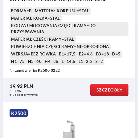
FORMA=B
MATERIAŁ KORPUSU=STAL
MATERIAŁ KOŁKA=STAL
RODZAJ MOCOWANIA CZĘŚCI RAMY=DO
PRZYSPAWANIA
MATERIAŁ CZĘŚCI RAMY=STAL
POWIERZCHNIA CZĘŚCI RAMY=NIEOBROBIONA
WERSJA=BEZ ROWKA
B1=17,5
B2=4,6
B3=18
D=5
H1=75
H3=60
H4=36
L=14,6
L1=2,5
S=2
Nr zamówienia:
K2500.0222
19,93 PLN
SZCZEGÓŁY
plus VAT
plus koszty wysyłki
K2500