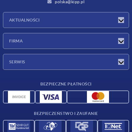
polska@kipp.pl
AKTUALNOŚCI
Nowości
FIRMA
Targi
Firma
SERWIS
Warunki dostawy
BEZPIECZNE PŁATNOŚCI
Przegląd surowców
Dane CAD
Kontakt
BEZPIECZEŃSTWO I ZAUFANIE