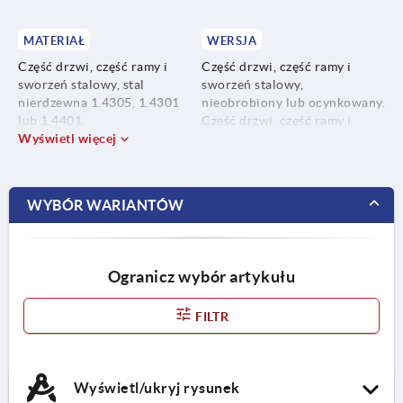
MATERIAŁ
WERSJA
Część drzwi, część ramy i
Część drzwi, część ramy i
sworzeń stalowy, stal
sworzeń stalowy,
nierdzewna 1.4305, 1.4301
nieobrobiony lub ocynkowany.
lub 1.4401.
Część drzwi, część ramy i
Wyświetl więcej
sworzeń ze stali nierdzewnej,
Tuleja zabezpieczająca PE-LD.
niepowlekanej.
Czarna tuleja zabezpieczająca.
Pierścień uszczelniający NBR.
WYBÓR WARIANTÓW
Ogranicz wybór artykułu
FILTR
Wyświetl/ukryj rysunek