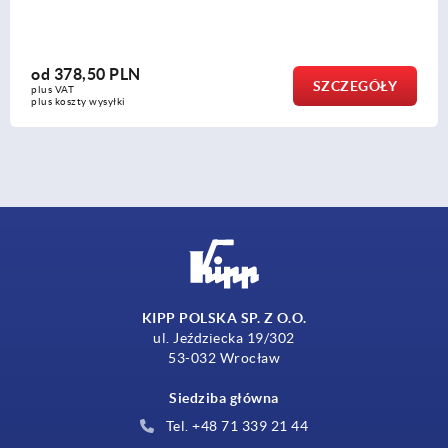
od
117,50 PLN
SZCZEGÓŁY
plus VAT
plus koszty wysyłki
KIPP POLSKA SP. Z O.O.
ul. Jeździecka 19/302
53-032 Wrocław
Siedziba główna
Tel. +48 71 339 21 44