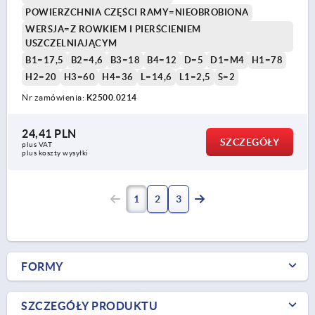
POWIERZCHNIA CZĘŚCI RAMY=NIEOBROBIONA
WERSJA=Z ROWKIEM I PIERŚCIENIEM
USZCZELNIAJĄCYM
B1=17,5
B2=4,6
B3=18
B4=12
D=5
D1=M4
H1=78
H2=20
H3=60
H4=36
L=14,6
L1=2,5
S=2
Nr zamówienia:
K2500.0214
24,41 PLN
SZCZEGÓŁY
plus VAT
plus koszty wysyłki
1
2
3
FORMY
SZCZEGÓŁY PRODUKTU