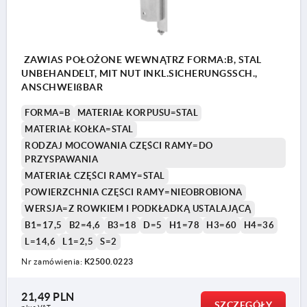
ZAWIAS POŁOŻONE WEWNĄTRZ FORMA:B, STAL
UNBEHANDELT, MIT NUT INKL.SICHERUNGSSCH.,
ANSCHWEIßBAR
FORMA=B
MATERIAŁ KORPUSU=STAL
MATERIAŁ KOŁKA=STAL
RODZAJ MOCOWANIA CZĘŚCI RAMY=DO
PRZYSPAWANIA
MATERIAŁ CZĘŚCI RAMY=STAL
POWIERZCHNIA CZĘŚCI RAMY=NIEOBROBIONA
WERSJA=Z ROWKIEM I PODKŁADKĄ USTALAJĄCĄ
B1=17,5
B2=4,6
B3=18
D=5
H1=78
H3=60
H4=36
L=14,6
L1=2,5
S=2
Nr zamówienia:
K2500.0223
21,49 PLN
SZCZEGÓŁY