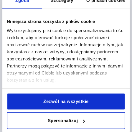
Zgoda
Szczegóły
O plikach cookies
Niniejsza strona korzysta z plików cookie
Wykorzystujemy pliki cookie do spersonalizowania treści
ZAWIAS POŁOŻONE WEWNĄTRZ FORMA:B, STAL
i reklam, aby oferować funkcje społecznościowe i
UNBEHANDELT, VERSTÄRKT, MIT NUT
analizować ruch w naszej witrynie. Informacje o tym, jak
INKL.SICHERUNGSSCH., ANSCHWEIßBAR
korzystasz z naszej witryny, udostępniamy partnerom
FORMA=B
MATERIAŁ KORPUSU=STAL
społecznościowym, reklamowym i analitycznym.
TYP PRODUKTU=SIŁA SPRĘŻYNY ZWIĘKSZONA
Partnerzy mogą połączyć te informacje z innymi danymi
MATERIAŁ KOŁKA=STAL
otrzymanymi od Ciebie lub uzyskanymi podczas
RODZAJ MOCOWANIA CZĘŚCI RAMY=DO
korzystania z ich usług.
PRZYSPAWANIA
MATERIAŁ CZĘŚCI RAMY=STAL
POWIERZCHNIA CZĘŚCI RAMY=OCYNKOWANY
Zezwól na wszystkie
WERSJA=Z ROWKIEM I PODKŁADKĄ USTALAJĄCĄ
B1=17,5
B2=4,6
B3=18
D=5
H1=78
H3=60
H4=36
Spersonalizuj
L=14,6
L1=2,5
S=2
Nr zamówienia:
K2500.02231