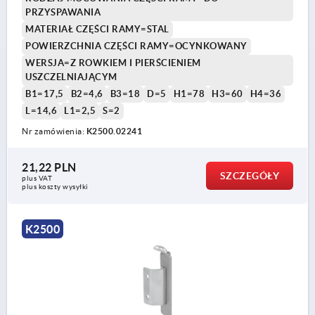
PRZYSPAWANIA
MATERIAŁ CZĘŚCI RAMY=STAL
POWIERZCHNIA CZĘŚCI RAMY=OCYNKOWANY
WERSJA=Z ROWKIEM I PIERŚCIENIEM
USZCZELNIAJĄCYM
B1=17,5
B2=4,6
B3=18
D=5
H1=78
H3=60
H4=36
L=14,6
L1=2,5
S=2
Nr zamówienia:
K2500.02241
21,22 PLN
SZCZEGÓŁY
plus VAT
plus koszty wysyłki
K2500