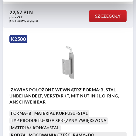
22,57 PLN
SZCZEGÓŁY
plus VAT
plus koszty wysyłki
K2500
ZAWIAS POŁOŻONE WEWNĄTRZ FORMA:B, STAL
UNBEHANDELT, VERSTÄRKT, MIT NUT INKL.O-RING,
ANSCHWEIßBAR
FORMA=B
MATERIAŁ KORPUSU=STAL
TYP PRODUKTU=SIŁA SPRĘŻYNY ZWIĘKSZONA
MATERIAŁ KOŁKA=STAL
RODZAJ MOCOWANIA CZĘŚCI RAMY=DO