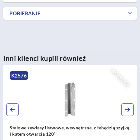
POBIERANIE
Inni klienci kupili również
K1448
Zawiasy ze stali lub stali nierdzewnej umieszczone po
stronie wewnętrznej, kąt rozwarcia 125°