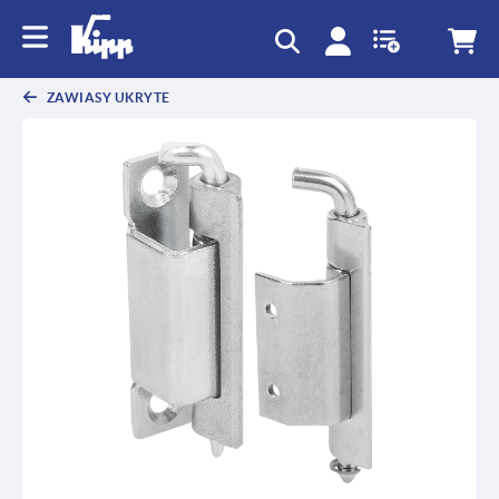
text.skipToContent
text.skipToNavigation
ZAWIASY UKRYTE