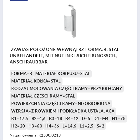
ZAWIAS POŁOŻONE WEWNĄTRZ FORMA:B, STAL
UNBEHANDELT, MIT NUT INKL.SICHERUNGSSCH.,
ANSCHRAUBBAR
FORMA=B
MATERIAŁ KORPUSU=STAL
MATERIAŁ KOŁKA=STAL
RODZAJ MOCOWANIA CZĘŚCI RAMY=PRZYKRECANY
MATERIAŁ CZĘŚCI RAMY=STAL
POWIERZCHNIA CZĘŚCI RAMY=NIEOBROBIONA
WERSJA=Z ROWKIEM I PODKŁADKĄ USTALAJĄCĄ
B1=17,5
B2=4,6
B3=18
B4=12
D=5
D1=M4
H1=78
H2=20
H3=60
H4=36
L=14,6
L1=2,5
S=2
Nr zamówienia:
K2500.0213