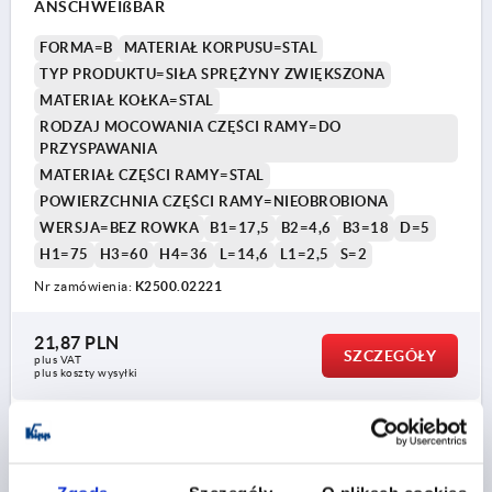
ANSCHWEIßBAR
FORMA=B
MATERIAŁ KORPUSU=STAL
TYP PRODUKTU=SIŁA SPRĘŻYNY ZWIĘKSZONA
MATERIAŁ KOŁKA=STAL
RODZAJ MOCOWANIA CZĘŚCI RAMY=DO
PRZYSPAWANIA
MATERIAŁ CZĘŚCI RAMY=STAL
POWIERZCHNIA CZĘŚCI RAMY=NIEOBROBIONA
WERSJA=BEZ ROWKA
B1=17,5
B2=4,6
B3=18
D=5
H1=75
H3=60
H4=36
L=14,6
L1=2,5
S=2
Nr zamówienia:
K2500.02221
21,87 PLN
SZCZEGÓŁY
plus VAT
plus koszty wysyłki
K2500