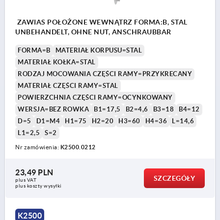
ZAWIAS POŁOŻONE WEWNĄTRZ FORMA:B, STAL
UNBEHANDELT, OHNE NUT, ANSCHRAUBBAR
FORMA=B
MATERIAŁ KORPUSU=STAL
MATERIAŁ KOŁKA=STAL
RODZAJ MOCOWANIA CZĘŚCI RAMY=PRZYKRECANY
MATERIAŁ CZĘŚCI RAMY=STAL
POWIERZCHNIA CZĘŚCI RAMY=OCYNKOWANY
WERSJA=BEZ ROWKA
B1=17,5
B2=4,6
B3=18
B4=12
D=5
D1=M4
H1=75
H2=20
H3=60
H4=36
L=14,6
L1=2,5
S=2
Nr zamówienia:
K2500.0212
23,49 PLN
SZCZEGÓŁY
plus VAT
plus koszty wysyłki
K2500