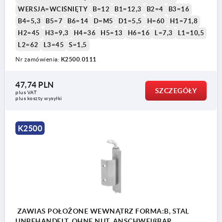
WERSJA=WCIŚNIĘTY
B=12
B1=12,3
B2=4
B3=16
B4=5,3
B5=7
B6=14
D=M5
D1=5,5
H=60
H1=71,8
H2=45
H3=9,3
H4=36
H5=13
H6=16
L=7,3
L1=10,5
1) Krawędź
1) K
2) Rodzaj mocowania części ramy: do przyspawania
2) R
L2=62
L3=45
S=1,5
3) Rodzaj mocowania części ramy: do przykręcenia
3) R
Nr zamówienia:
K2500.0111
4) Wersja sworznia: bez rowka
4) W
5) Wersja sworznia: z rowkiem i podkładką ustalającą
5) W
DIN6799
DIN
47,74 PLN
SZCZEGÓŁY
6) Wersja sworznia: z rowkiem i pierścieniem
6) W
plus VAT
plus koszty wysyłki
uszczelniającym
uszc
7) Tuleja zabezpieczająca
7) T
8) Króciec do spawania
8) K
K2500
9) Wzmocniony
9) 
10) Mocowanie za pomocą śrub z łbem stożkowym M5
10) 
11) Wycięcie w drzwiach
11) 
ZAWIAS POŁOŻONE WEWNĄTRZ FORMA:B, STAL
UNBEHANDELT, OHNE NUT, ANSCHWEIßBAR