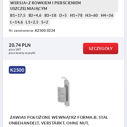
WERSJA=Z ROWKIEM I PIERŚCIENIEM
USZCZELNIAJĄCYM
B1=17,5
B2=4,6
B3=18
D=5
H1=78
H3=60
H4=36
L=14,6
L1=2,5
S=2
Nr zamówienia:
K2500.0224
20,74 PLN
SZCZEGÓŁY
plus VAT
plus koszty wysyłki
K2500
ZAWIAS POŁOŻONE WEWNĄTRZ FORMA:B, STAL
UNBEHANDELT, VERSTÄRKT, OHNE NUT,