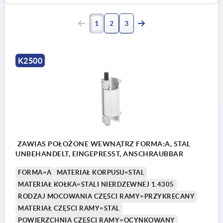
1
2
3
K2500
ZAWIAS POŁOŻONE WEWNĄTRZ FORMA:A, STAL
UNBEHANDELT, EINGEPRESST, ANSCHRAUBBAR
FORMA=A
MATERIAŁ KORPUSU=STAL
MATERIAŁ KOŁKA=STALI NIERDZEWNEJ 1.4305
RODZAJ MOCOWANIA CZĘŚCI RAMY=PRZYKRECANY
MATERIAŁ CZĘŚCI RAMY=STAL
POWIERZCHNIA CZĘŚCI RAMY=OCYNKOWANY