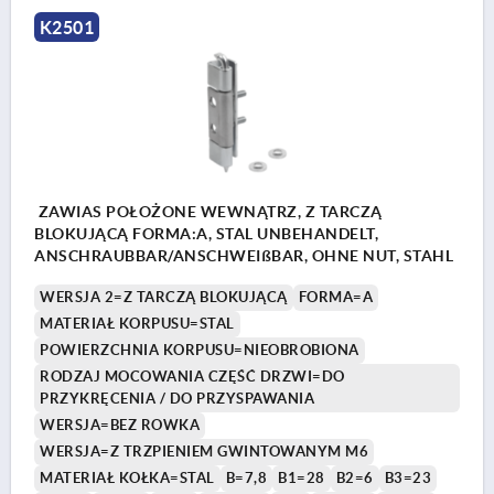
K2501
ZAWIAS POŁOŻONE WEWNĄTRZ, Z TARCZĄ
BLOKUJĄCĄ FORMA:A, STAL UNBEHANDELT,
ANSCHRAUBBAR/ANSCHWEIßBAR, OHNE NUT, STAHL
WERSJA 2=Z TARCZĄ BLOKUJĄCĄ
FORMA=A
MATERIAŁ KORPUSU=STAL
POWIERZCHNIA KORPUSU=NIEOBROBIONA
RODZAJ MOCOWANIA CZĘŚĆ DRZWI=DO
PRZYKRĘCENIA / DO PRZYSPAWANIA
WERSJA=BEZ ROWKA
WERSJA=Z TRZPIENIEM GWINTOWANYM M6
MATERIAŁ KOŁKA=STAL
B=7,8
B1=28
B2=6
B3=23