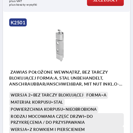
SZCZEGÓŁY
plus VAT
plus koszty wysyłki
K2501
ZAWIAS POŁOŻONE WEWNĄTRZ, BEZ TARCZY
BLOKUJĄCEJ FORMA:A, STAL UNBEHANDELT,
ANSCHRAUBBAR/ANSCHWEIßBAR, MIT NUT INKL.O-
RING, STAHL
WERSJA 2=BEZ TARCZY BLOKUJĄCEJ
FORMA=A
MATERIAŁ KORPUSU=STAL
POWIERZCHNIA KORPUSU=NIEOBROBIONA
RODZAJ MOCOWANIA CZĘŚĆ DRZWI=DO
PRZYKRĘCENIA / DO PRZYSPAWANIA
WERSJA=Z ROWKIEM I PIERŚCIENIEM