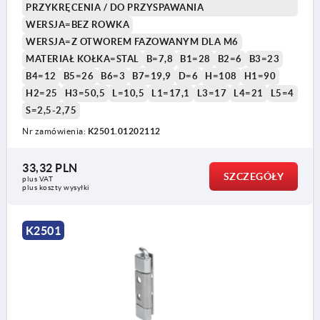
PRZYKRĘCENIA / DO PRZYSPAWANIA
WERSJA=BEZ ROWKA
WERSJA=Z OTWOREM FAZOWANYM DLA M6
1) Krawędź
MATERIAŁ KOŁKA=STAL
B=7,8
B1=28
B2=6
B3=23
2) Instrukcja montażu tarczy blokującej
B4=12
B5=26
B6=3
B7=19,9
D=6
H=108
H1=90
H2=25
H3=50,5
L=10,5
L1=17,1
L3=17
L4=21
L5=4
3) Z otworem cylindrycznym do M6
S=2,5-2,75
4) Z otworem cylindrycznym do M6 + tarcza
Nr zamówienia:
K2501.01202112
blokująca
5) Z trzpieniem gwintowanym M6 + tarcza
33,32 PLN
SZCZEGÓŁY
plus VAT
plus koszty wysyłki
blokująca
6) Wersja sworznia: bez rowka
K2501
7) Wersja sworznia: z rowkiem i podkładką
ustalającą DIN6799
8) Wersja sworznia: z rowkiem wraz z
pierścieniem uszczelniającym