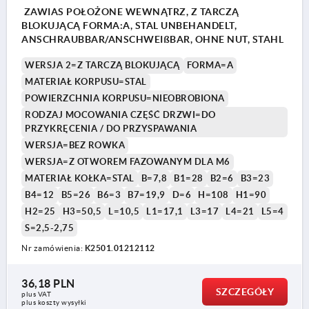
ZAWIAS POŁOŻONE WEWNĄTRZ, Z TARCZĄ
BLOKUJĄCĄ FORMA:A, STAL UNBEHANDELT,
ANSCHRAUBBAR/ANSCHWEIßBAR, OHNE NUT, STAHL
WERSJA 2=Z TARCZĄ BLOKUJĄCĄ
FORMA=A
MATERIAŁ KORPUSU=STAL
POWIERZCHNIA KORPUSU=NIEOBROBIONA
RODZAJ MOCOWANIA CZĘŚĆ DRZWI=DO
PRZYKRĘCENIA / DO PRZYSPAWANIA
WERSJA=BEZ ROWKA
WERSJA=Z OTWOREM FAZOWANYM DLA M6
MATERIAŁ KOŁKA=STAL
B=7,8
B1=28
B2=6
B3=23
B4=12
B5=26
B6=3
B7=19,9
D=6
H=108
H1=90
H2=25
H3=50,5
L=10,5
L1=17,1
L3=17
L4=21
L5=4
S=2,5-2,75
Nr zamówienia:
K2501.01212112
36,18 PLN
SZCZEGÓŁY
plus VAT
plus koszty wysyłki