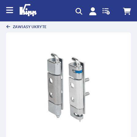
text.skipToContent
text.skipToNavigation
ZAWIASY UKRYTE