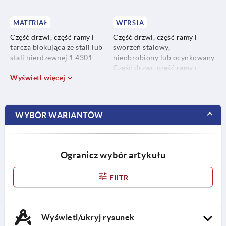
MATERIAŁ
WERSJA
Część drzwi, część ramy i
Część drzwi, część ramy i
tarcza blokująca ze stali lub
sworzeń stalowy,
stali nierdzewnej 1.4301.
nieobrobiony lub ocynkowany.
Część drzwi, część ramy i
Sworzeń ze stali lub stali
Wyświetl więcej
sworzeń ze stali nierdzewnej,
nierdzewnej 1.4301 lub
niepowlekanej.
1.4305.
Czarna tuleja zabezpieczająca.
WYBÓR WARIANTÓW
Klips zabezpieczający POM.
Pierścień uszczelniający NBR.
Ogranicz wybór artykułu
FILTR
Wyświetl/ukryj rysunek