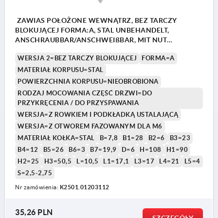
9) Montaż klipsa zabezpieczającego i
zawieszenie części drzwi w części ramy
ZAWIAS POŁOŻONE WEWNĄTRZ, BEZ TARCZY
BLOKUJĄCEJ FORMA:A, STAL UNBEHANDELT,
ANSCHRAUBBAR/ANSCHWEIßBAR, MIT NUT
INKL.SICHERUNGSSCH., STAHL
WERSJA 2=BEZ TARCZY BLOKUJĄCEJ
FORMA=A
MATERIAŁ KORPUSU=STAL
POWIERZCHNIA KORPUSU=NIEOBROBIONA
RODZAJ MOCOWANIA CZĘŚĆ DRZWI=DO
PRZYKRĘCENIA / DO PRZYSPAWANIA
WERSJA=Z ROWKIEM I PODKŁADKĄ USTALAJĄCĄ
WERSJA=Z OTWOREM FAZOWANYM DLA M6
MATERIAŁ KOŁKA=STAL
B=7,8
B1=28
B2=6
B3=23
B4=12
B5=26
B6=3
B7=19,9
D=6
H=108
H1=90
H2=25
H3=50,5
L=10,5
L1=17,1
L3=17
L4=21
L5=4
S=2,5-2,75
Nr zamówienia:
K2501.01203112
35,26 PLN