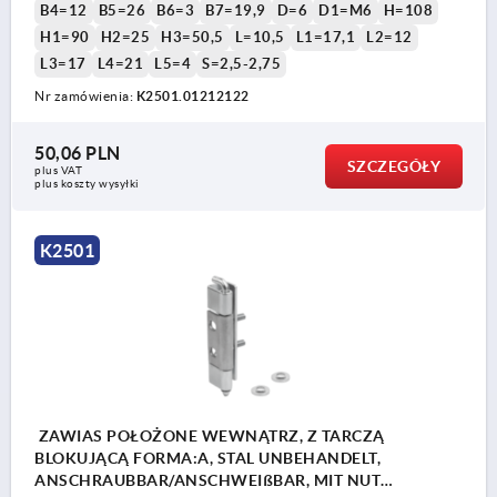
B4=12
B5=26
B6=3
B7=19,9
D=6
D1=M6
H=108
H1=90
H2=25
H3=50,5
L=10,5
L1=17,1
L2=12
L3=17
L4=21
L5=4
S=2,5-2,75
Nr zamówienia:
K2501.01212122
50,06 PLN
SZCZEGÓŁY
plus VAT
plus koszty wysyłki
K2501
ZAWIAS POŁOŻONE WEWNĄTRZ, Z TARCZĄ
BLOKUJĄCĄ FORMA:A, STAL UNBEHANDELT,
ANSCHRAUBBAR/ANSCHWEIßBAR, MIT NUT