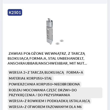
K2501
ZAWIAS POŁOŻONE WEWNĄTRZ, Z TARCZĄ
BLOKUJĄCĄ FORMA:A, STAL UNBEHANDELT,
ANSCHRAUBBAR/ANSCHWEIßBAR, MIT NUT
INKL.SICHERUNGSSCH., STAHL
WERSJA 2=Z TARCZĄ BLOKUJĄCĄ
FORMA=A
MATERIAŁ KORPUSU=STAL
POWIERZCHNIA KORPUSU=NIEOBROBIONA
RODZAJ MOCOWANIA CZĘŚĆ DRZWI=DO
PRZYKRĘCENIA / DO PRZYSPAWANIA
WERSJA=Z ROWKIEM I PODKŁADKĄ USTALAJĄCĄ
WERSJA=Z OTWOREM FAZOWANYM DLA M6