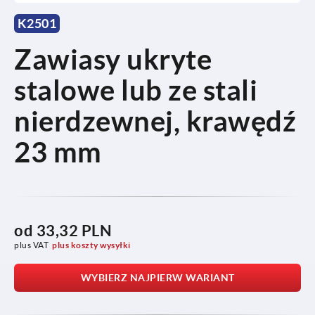
K2501
Zawiasy ukryte
stalowe lub ze stali
nierdzewnej, krawędź
23 mm
od
33,32 PLN
plus VAT
plus koszty wysyłki
WYBIERZ NAJPIERW WARIANT