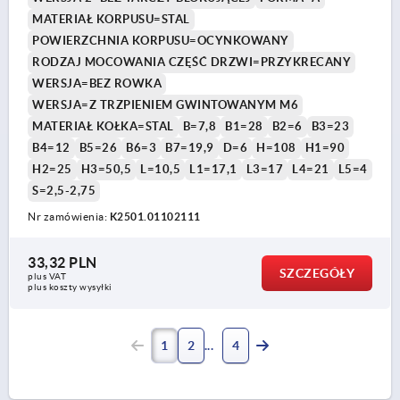
MATERIAŁ KORPUSU=STAL
POWIERZCHNIA KORPUSU=OCYNKOWANY
RODZAJ MOCOWANIA CZĘŚĆ DRZWI=PRZYKRECANY
WERSJA=BEZ ROWKA
WERSJA=Z TRZPIENIEM GWINTOWANYM M6
MATERIAŁ KOŁKA=STAL
B=7,8
B1=28
B2=6
B3=23
B4=12
B5=26
B6=3
B7=19,9
D=6
H=108
H1=90
H2=25
H3=50,5
L=10,5
L1=17,1
L3=17
L4=21
L5=4
S=2,5-2,75
Nr zamówienia:
K2501.01102111
33,32 PLN
SZCZEGÓŁY
plus VAT
plus koszty wysyłki
1
2
4