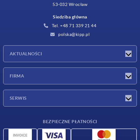
53-032 Wrocław
Siedziba główna
Tel. +48 71 339 21 44
polska@kipp.pl
AKTUALNOŚCI
Nowości
FIRMA
Targi
Firma
SERWIS
Warunki dostawy
BEZPIECZNE PŁATNOŚCI
Przegląd surowców
Dane CAD