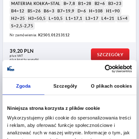
MATERIAŁ KOŁKA=STAL
B=7,8
B1=28
B2=6
B3=23
B4=12
B5=26
B6=3
B7=19,9
D=6
H=108
H1=90
H2=25
H3=50,5
L=10,5
L1=17,1
L3=17
L4=21
L5=4
S=2,5-2,75
Nr zamówienia:
K2501.01213112
39,20 PLN
SZCZEGÓŁY
plus VAT
plus koszty wysyłki
K2501
Zgoda
Szczegóły
O plikach cookies
Niniejsza strona korzysta z plików cookie
Wykorzystujemy pliki cookie do spersonalizowania treści
i reklam, aby oferować funkcje społecznościowe i
ZAWIAS POŁOŻONE WEWNĄTRZ, Z TARCZĄ
analizować ruch w naszej witrynie. Informacje o tym, jak
BLOKUJĄCĄ FORMA:A, STAL UNBEHANDELT,