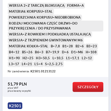
INKL.SICHERUNGSSCH., STAHL
WERSJA 2=Z TARCZĄ BLOKUJĄCĄ
FORMA=A
MATERIAŁ KORPUSU=STAL
POWIERZCHNIA KORPUSU=NIEOBROBIONA
RODZAJ MOCOWANIA CZĘŚĆ DRZWI=DO
PRZYKRĘCENIA / DO PRZYSPAWANIA
WERSJA=Z ROWKIEM I PODKŁADKĄ USTALAJĄCĄ
WERSJA=Z TRZPIENIEM GWINTOWANYM M6
MATERIAŁ KOŁKA=STAL
B=7,8
B1=28
B2=6
B3=23
B4=12
B5=26
B6=3
B7=19,9
D=6
D1=M6
H=108
H1=90
H2=25
H3=50,5
L=10,5
L1=17,1
L2=12
L3=17
L4=21
L5=4
S=2,5-2,75
Nr zamówienia:
K2501.01213122
51,79 PLN
SZCZEGÓŁY
plus VAT
plus koszty wysyłki
K2501