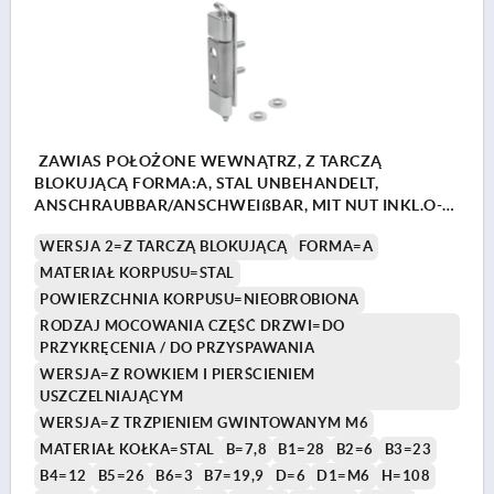
ZAWIAS POŁOŻONE WEWNĄTRZ, Z TARCZĄ
BLOKUJĄCĄ FORMA:A, STAL UNBEHANDELT,
ANSCHRAUBBAR/ANSCHWEIßBAR, MIT NUT INKL.O-
RING, STAHL
WERSJA 2=Z TARCZĄ BLOKUJĄCĄ
FORMA=A
MATERIAŁ KORPUSU=STAL
POWIERZCHNIA KORPUSU=NIEOBROBIONA
RODZAJ MOCOWANIA CZĘŚĆ DRZWI=DO
PRZYKRĘCENIA / DO PRZYSPAWANIA
WERSJA=Z ROWKIEM I PIERŚCIENIEM
USZCZELNIAJĄCYM
WERSJA=Z TRZPIENIEM GWINTOWANYM M6
MATERIAŁ KOŁKA=STAL
B=7,8
B1=28
B2=6
B3=23
B4=12
B5=26
B6=3
B7=19,9
D=6
D1=M6
H=108