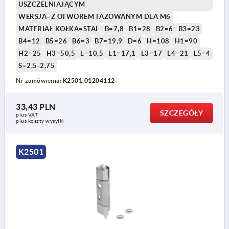
USZCZELNIAJĄCYM
WERSJA=Z OTWOREM FAZOWANYM DLA M6
MATERIAŁ KOŁKA=STAL
B=7,8
B1=28
B2=6
B3=23
B4=12
B5=26
B6=3
B7=19,9
D=6
H=108
H1=90
H2=25
H3=50,5
L=10,5
L1=17,1
L3=17
L4=21
L5=4
S=2,5-2,75
Nr zamówienia:
K2501.01204112
33,43 PLN
SZCZEGÓŁY
plus VAT
plus koszty wysyłki
K2501