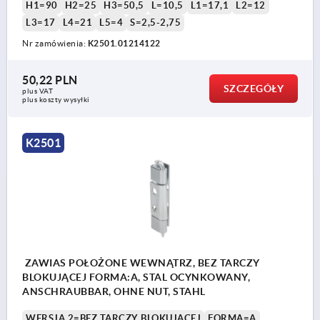
H1=90
H2=25
H3=50,5
L=10,5
L1=17,1
L2=12
L3=17
L4=21
L5=4
S=2,5-2,75
Nr zamówienia:
K2501.01214122
50,22 PLN
SZCZEGÓŁY
plus VAT
plus koszty wysyłki
K2501
ZAWIAS POŁOŻONE WEWNĄTRZ, BEZ TARCZY
BLOKUJĄCEJ FORMA:A, STAL OCYNKOWANY,
ANSCHRAUBBAR, OHNE NUT, STAHL
WERSJA 2=BEZ TARCZY BLOKUJĄCEJ
FORMA=A