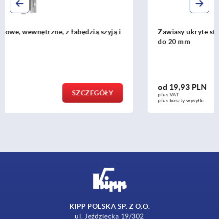
Zawiasy ukryte stalowe lub ze stali nierdzewnej, krawędź
do 20 mm
od
19,93 PLN
SZCZEGÓŁY
plus VAT
plus koszty wysyłki
KIPP POLSKA SP. Z O.O.
ul. Jeździecka 19/302