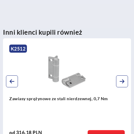
Inni klienci kupili również
K1173
li nierdzewnej, 0,7 Nm
Zawiasy sprężynowe ze st
aluminium 50 mm
od
30,40 PLN