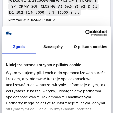
WERSJA 2=ZASTOSOWANIE W POZIOMIE
FORMA=B
TYP FORMY=SOFT CLOSING
A1=56,5
B1=62
D=6,2
D1=10,2
F1 N=8000
F2 N =16000
S=5,5
Nr zamówienia:
K2330.8215010
436,65 PLN
SZCZEGÓŁY
plus VAT
plus koszty wysyłki
Zgoda
Szczegóły
O plikach cookies
K2330 B
Niniejsza strona korzysta z plików cookie
Wykorzystujemy pliki cookie do spersonalizowania treści
i reklam, aby oferować funkcje społecznościowe i
analizować ruch w naszej witrynie. Informacje o tym, jak
korzystasz z naszej witryny, udostępniamy partnerom
społecznościowym, reklamowym i analitycznym.
ZAWIAS SPREZYNUJACY SPREZYNA ZAMYKAJACA,
ZASTOSOWANIE W PIONIE A=82,5, B=150, FORMA:B,
Partnerzy mogą połączyć te informacje z innymi danymi
SOFT CLOSING, ALUMINIUM BEZBARWNY
otrzymanymi od Ciebie lub uzyskanymi podczas
ANODOWANY