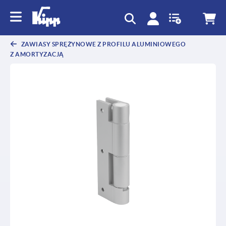
text.skipToContent
text.skipToNavigation
ZAWIASY SPRĘŻYNOWE Z PROFILU ALUMINIOWEGO
Z AMORTYZACJĄ