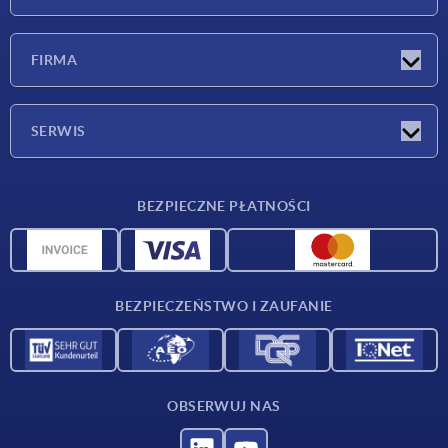
Nowości
FIRMA
Targi
Firma
SERWIS
Warunki dostawy
BEZPIECZNE PŁATNOŚCI
Przegląd surowców
Dane CAD
Kontakt
BEZPIECZEŃSTWO I ZAUFANIE
OBSERWUJ NAS