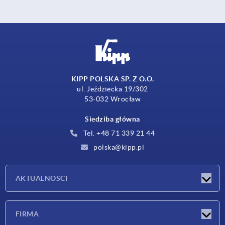
KIPP POLSKA SP. Z O.O.
ul. Jeździecka 19/302
53-032 Wrocław
Siedziba główna
Tel. +48 71 339 21 44
polska@kipp.pl
AKTUALNOŚCI
Nowości
FIRMA
Targi