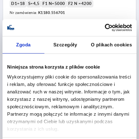
D1=18
S=4,5
F1 N=5000
F2 N =4200
Nr zamówienia:
K1180.556701
100,06 PLN
SZCZEGÓŁY
plus VAT
plus koszty wysyłki
Zgoda
Szczegóły
O plikach cookies
K1180 A
Niniejsza strona korzysta z plików cookie
Wykorzystujemy pliki cookie do spersonalizowania treści
i reklam, aby oferować funkcje społecznościowe i
analizować ruch w naszej witrynie. Informacje o tym, jak
korzystasz z naszej witryny, udostępniamy partnerom
społecznościowym, reklamowym i analitycznym.
ZAWIAS SPREZYNUJACY SPREZYNA OTWIERAJACA
Partnerzy mogą połączyć te informacje z innymi danymi
A=55, B=67, ALUMINIUM BEZBARWNY BEZBARWNY
otrzymanymi od Ciebie lub uzyskanymi podczas
KOLOR KORPUSU=BEZBARWNY
korzystania z ich usług.
POWIERZCHNIA KORPUSU=ANODOWANY