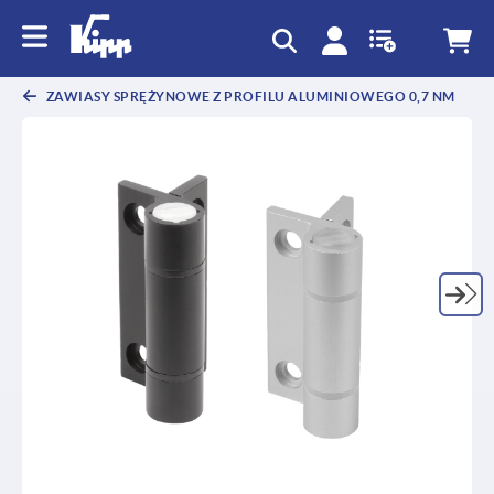
text.skipToContent
text.skipToNavigation
ZAWIASY SPRĘŻYNOWE Z PROFILU ALUMINIOWEGO 0,7 NM