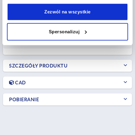
DŁUGOŚĆ=55
A1=38
SZEROKOŚĆ=67
B1=48
D=6,3
D1=18
S=4,5
F1 N=5000
F2 N =4200
Zezwól na wszystkie
Nr zamówienia:
K1180.55670
Spersonalizuj
100,06 PLN
SZCZEGÓŁY
plus VAT
plus koszty wysyłki
SZCZEGÓŁY PRODUKTU
CAD
POBIERANIE