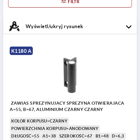
FILTR
Wyświetl/ukryj rysunek
K1180 A
ZAWIAS SPREZYNUJACY SPREZYNA OTWIERAJACA
A=55, B=67, ALUMINIUM CZARNY CZARNY
KOLOR KORPUSU=CZARNY
POWIERZCHNIA KORPUSU=ANODOWANY
DŁUGOŚĆ=55
A1=38
SZEROKOŚĆ=67
B1=48
D=6,3