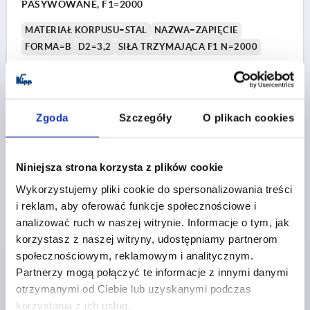
PASYWOWANE, F1=2000
MATERIAŁ KORPUSU=STAL
NAZWA=ZAPIĘCIE
FORMA=B
D2=3,2
SIŁA TRZYMAJĄCA F1 N=2000
Nr zamówienia:
K0044.2350741
8,32 PLN
SZCZEGÓŁY
plus VAT
Zgoda
Szczegóły
O plikach cookies
plus koszty wysyłki
K0044 B
Niniejsza strona korzysta z plików cookie
Wykorzystujemy pliki cookie do spersonalizowania treści
i reklam, aby oferować funkcje społecznościowe i
analizować ruch w naszej witrynie. Informacje o tym, jak
korzystasz z naszej witryny, udostępniamy partnerom
społecznościowym, reklamowym i analitycznym.
Partnerzy mogą połączyć te informacje z innymi danymi
ZAPIECIE Z KLAMRA, OTWORY MONTAZOWE
otrzymanymi od Ciebie lub uzyskanymi podczas
ZAKRYTE, FORMA:B, STAL NIERDZEWNA 1.4301 Z
korzystania z ich usług.
POLYSKIEM, F1=2000