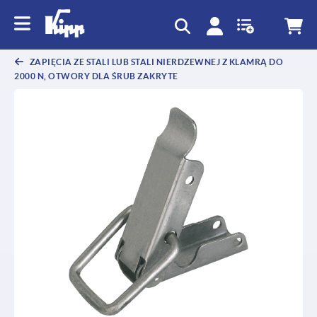
text.skipToContent
text.skipToNavigation
ZAPIĘCIA ZE STALI LUB STALI NIERDZEWNEJ Z KLAMRĄ DO
2000 N, OTWORY DLA ŚRUB ZAKRYTE