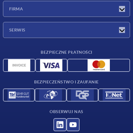
Nowości
FIRMA
Targi
Firma
SERWIS
Warunki dostawy
BEZPIECZNE PŁATNOŚCI
Przegląd surowców
Dane CAD
Kontakt
BEZPIECZEŃSTWO I ZAUFANIE
OBSERWUJ NAS