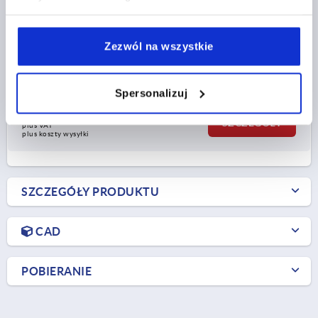
MATERIAŁ KORPUSU=STAL NIERDZEWNA
NAZWA=ZAPIĘCIE
FORMA=B
D2=3,2
Zezwól na wszystkie
SIŁA TRZYMAJĄCA F1 N=2000
Nr zamówienia:
K0044.2350742
Spersonalizuj
23,11 PLN
SZCZEGÓŁY
plus VAT
plus koszty wysyłki
SZCZEGÓŁY PRODUKTU
CAD
POBIERANIE