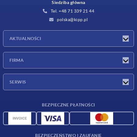
Siedziba główna
Tel. +48 71 339 21 44
polska@kipp.pl
AKTUALNOŚCI
Nowości
FIRMA
Targi
Firma
SERWIS
Warunki dostawy
BEZPIECZNE PŁATNOŚCI
Przegląd surowców
Dane CAD
Kontakt
BEZPIECZEŃSTWO I ZAUFANIE