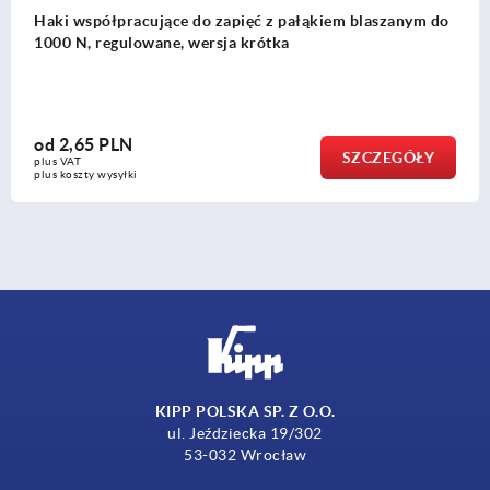
apięć z pałąkiem blaszanym do
Hak współpracujący do z
ja krótka
od
1,30 PLN
SZCZEGÓŁY
plus VAT
plus koszty wysyłki
KIPP POLSKA SP. Z O.O.
ul. Jeździecka 19/302
53-032 Wrocław