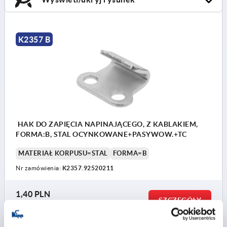
K2357 B
HAK DO ZAPIĘCIA NAPINAJĄCEGO, Z KABLAKIEM,
FORMA:B, STAL OCYNKOWANE+PASYWOW.+TC
MATERIAŁ KORPUSU=STAL
FORMA=B
Nr zamówienia:
K2357.92520211
1,40 PLN
SZCZEGÓŁY
plus VAT
plus koszty wysyłki