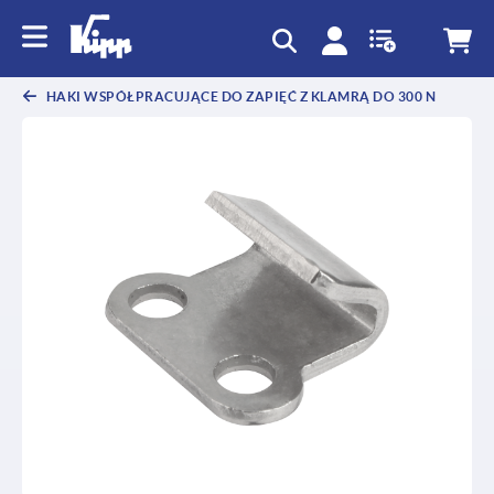
text.skipToContent
text.skipToNavigation
HAKI WSPÓŁPRACUJĄCE DO ZAPIĘĆ Z KLAMRĄ DO 300 N