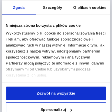
K2357 B
Zgoda
Szczegóły
O plikach cookies
Niniejsza strona korzysta z plików cookie
Wykorzystujemy pliki cookie do spersonalizowania treści
i reklam, aby oferować funkcje społecznościowe i
analizować ruch w naszej witrynie. Informacje o tym, jak
HAK DO ZAPIĘCIA NAPINAJĄCEGO, Z KABLAKIEM,
korzystasz z naszej witryny, udostępniamy partnerom
FORMA:B, STAL NIERDZEWNA 1.4301 Z POLYSKIEM
społecznościowym, reklamowym i analitycznym.
MATERIAŁ KORPUSU=STAL NIERDZEWNA
FORMA=B
Partnerzy mogą połączyć te informacje z innymi danymi
otrzymanymi od Ciebie lub uzyskanymi podczas
Nr zamówienia:
K2357.92520212
korzystania z ich usług.
3,02 PLN
SZCZEGÓŁY
plus VAT
plus koszty wysyłki
Zezwól na wszystkie
SZCZEGÓŁY PRODUKTU
Spersonalizuj