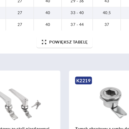
27
40
29 - 36
43
27
40
33 - 40
40,5
27
40
37 - 44
37
POWIĘKSZ TABELĘ
K2219
towy ze stali nierdzewnej
Zamek obrotowy z cynku do