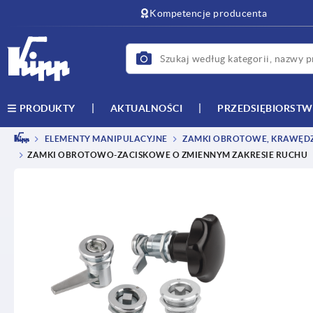
text.skipToContent
text.skipToNavigation
Kompetencje producenta
AKTUALNOŚCI
PRZEDSIĘBIORST
PRODUKTY
ELEMENTY MANIPULACYJNE
ZAMKI OBROTOWE, KRAWĘDZI
ZAMKI OBROTOWO-ZACISKOWE O ZMIENNYM ZAKRESIE RUCHU