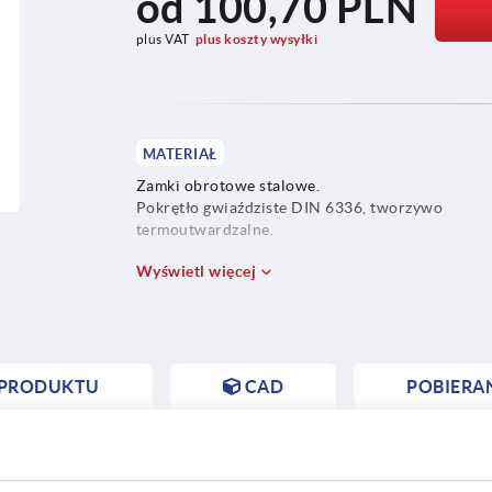
od
100,70 PLN
plus VAT
plus koszty wysyłki
MATERIAŁ
Zamki obrotowe stalowe.
Pokrętło gwiaździste DIN 6336, tworzywo
termoutwardzalne.
Wyświetl więcej
 PRODUKTU
CAD
POBIERA