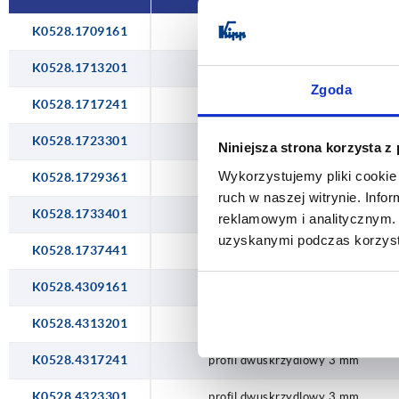
K0528.1709161
czworokąt 7 mm
K0528.1713201
czworokąt 7 mm
Zgoda
K0528.1717241
czworokąt 7 mm
K0528.1723301
czworokąt 7 mm
Niniejsza strona korzysta z
Wykorzystujemy pliki cookie 
K0528.1729361
czworokąt 7 mm
ruch w naszej witrynie. Inf
K0528.1733401
czworokąt 7 mm
reklamowym i analitycznym. 
uzyskanymi podczas korzysta
K0528.1737441
czworokąt 7 mm
K0528.4309161
profil dwuskrzydlowy 3 mm
K0528.4313201
profil dwuskrzydlowy 3 mm
K0528.4317241
profil dwuskrzydlowy 3 mm
K0528.4323301
profil dwuskrzydlowy 3 mm