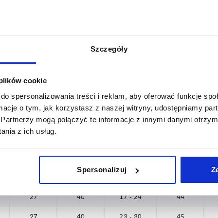
37 - 44
27
40
9-16
40,5
27
40
13 - 20
42,5
Szczegóły
27
40
17 - 24
44
27
40
23 - 30
45
 plików cookie
do spersonalizowania treści i reklam, aby oferować funkcje sp
27
40
29 - 36
43
ormacje o tym, jak korzystasz z naszej witryny, udostępniamy p
27
40
33 - 40
40,5
Partnerzy mogą połączyć te informacje z innymi danymi otrzym
nia z ich usług.
27
40
37 - 44
37
27
40
9-16
40,5
Spersonalizuj
Z
27
40
13 - 20
42,5
27
40
17 - 24
44
27
40
23 - 30
45