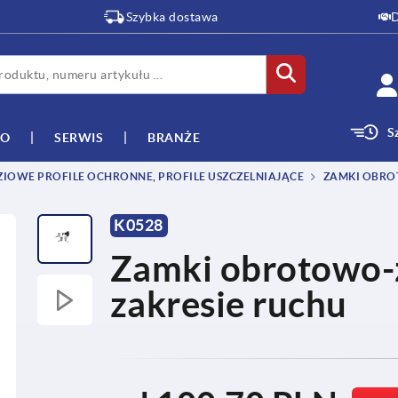
Szybka dostawa
D
S
WO
SERWIS
BRANŻE
OWE PROFILE OCHRONNE, PROFILE USZCZELNIAJĄCE
ZAMKI OBR
K0528
Zamki obrotowo-
zakresie ruchu