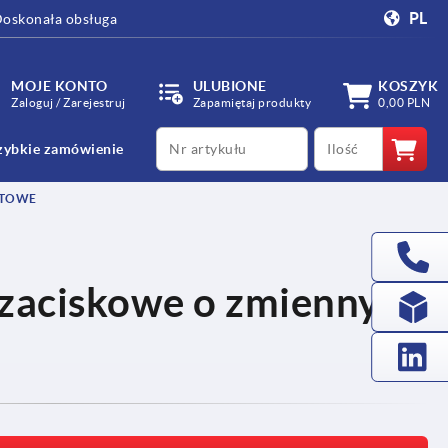
PL
oskonała obsługa
MOJE KONTO
ULUBIONE
KOSZYK
Zaloguj / Zarejestruj
Zapamiętaj produkty
0,00 PLN
productCode
qty
zybkie zamówienie
OTOWE
zaciskowe o zmiennym