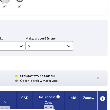
S
7
Czas dostawy na żądanie
Obecnie brak w magazynie
Dostępność
CAD
Ilość
Zamów
S
Cena