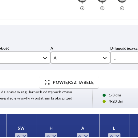
A
L
9-16
37
POWIĘKSZ TABELĘ
13 - 20
40,5
y dziennie w regularnych odstępach czasu.
17 - 24
42,5
1-3 dni
ej dacie wysyłki w ostatnim kroku przed
4-20 dni
23 - 30
43
29 - 36
44
SW
H
A
L
33 - 40
45