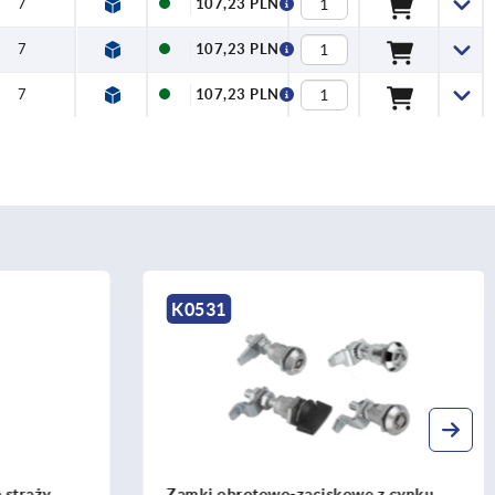
7
107,23 PLN
7
107,23 PLN
7
107,23 PLN
K0531
 straży
Zamki obrotowo-zaciskowe z cynku,