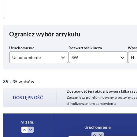
Ogranicz wybór artykułu
Uruchomienie
SW
H
Czop trójkątny 7 mm
27
40
35
z 35 wpisów
czworokąt 7 mm
Dostępność jest aktualizowana kilka raz
pokrętło gwiazdźiste
DOSTĘPNOŚĆ
Zostaniesz poinformowany o potwierdzon
sfinalizowaniem zamówienia.
profil dwuskrzydlowy 3 mm
profil dwuskrzydlowy 5 mm
nr zam.
Uruchomienie