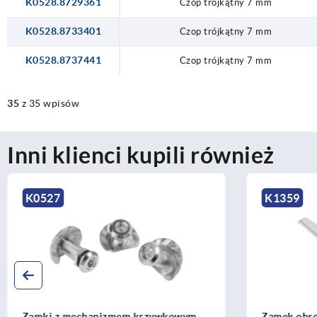
K0528.8729361
Czop trójkątny 7 mm
K0528.8733401
Czop trójkątny 7 mm
K0528.8737441
Czop trójkątny 7 mm
35
z 35 wpisów
Inni klienci kupili również
K0527
K1359
Zamki z mechanizmem krzywkowym
Zamek obro