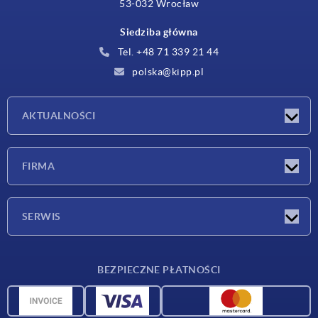
53-032 Wrocław
Siedziba główna
Tel. +48 71 339 21 44
polska@kipp.pl
AKTUALNOŚCI
Nowości
FIRMA
Targi
Firma
SERWIS
Warunki dostawy
BEZPIECZNE PŁATNOŚCI
Przegląd surowców
Dane CAD