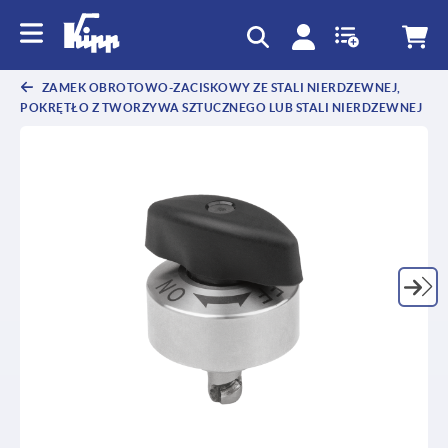
text.skipToContent
text.skipToNavigation
ZAMEK OBROTOWO-ZACISKOWY ZE STALI NIERDZEWNEJ,
POKRĘTŁO Z TWORZYWA SZTUCZNEGO LUB STALI NIERDZEWNEJ