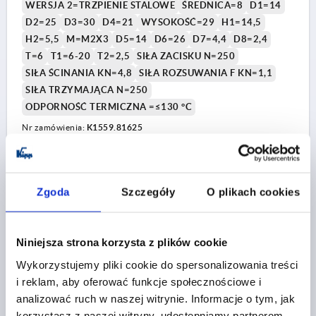
WERSJA 2=TRZPIENIE STALOWE
ŚREDNICA=8
D1=14
D2=25
D3=30
D4=21
WYSOKOŚĆ=29
H1=14,5
H2=5,5
M=M2X3
D5=14
D6=26
D7=4,4
D8=2,4
T=6
T1=6-20
T2=2,5
SIŁA ZACISKU N=250
SIŁA ŚCINANIA KN=4,8
SIŁA ROZSUWANIA F KN=1,1
SIŁA TRZYMAJĄCA N=250
ODPORNOŚĆ TERMICZNA =≤130 °C
Nr zamówienia:
K1559.81625
1) Płyta
300,87 PLN
SZCZEGÓŁY
plus VAT
plus koszty wysyłki
Zgoda
Szczegóły
O plikach cookies
K1559 KN
Niniejsza strona korzysta z plików cookie
Wykorzystujemy pliki cookie do spersonalizowania treści
i reklam, aby oferować funkcje społecznościowe i
analizować ruch w naszej witrynie. Informacje o tym, jak
korzystasz z naszej witryny, udostępniamy partnerom