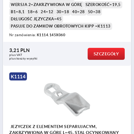
WERSJA 2=ZAKRZYWIONA W GÓRĘ
SZEROKOŚĆ=19,5
B1=8,1
18=6
24=12
30=18
40=28
50=38
DŁLUGOŚĆ JĘZYCZKA=45
PASUJE DO ZAMKÓW OBROTOWYCH KIPP =K1113
Nr zamówienia:
K1114.145X060
3,21 PLN
SZCZEGÓŁY
plus VAT
plus koszty wysyłki
K1114
JEZYCZEK Z ELEMENTEM SEPARUJACYM,
ZAKRZYWIONA W GÓRĘ L=45, STAL OCYNKOWANY