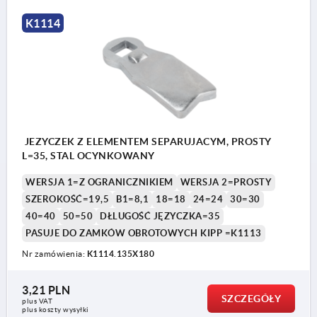
K1114
JEZYCZEK Z ELEMENTEM SEPARUJACYM, PROSTY
L=35, STAL OCYNKOWANY
WERSJA 1=Z OGRANICZNIKIEM
WERSJA 2=PROSTY
SZEROKOŚĆ=19,5
B1=8,1
18=18
24=24
30=30
40=40
50=50
DŁLUGOŚĆ JĘZYCZKA=35
PASUJE DO ZAMKÓW OBROTOWYCH KIPP =K1113
Nr zamówienia:
K1114.135X180
3,21 PLN
SZCZEGÓŁY
plus VAT
plus koszty wysyłki