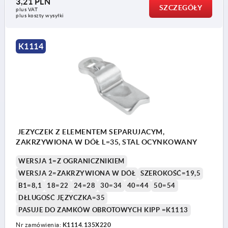
3,21 PLN
SZCZEGÓŁY
plus VAT
plus koszty wysyłki
K1114
JEZYCZEK Z ELEMENTEM SEPARUJACYM,
ZAKRZYWIONA W DÓŁ L=35, STAL OCYNKOWANY
WERSJA 1=Z OGRANICZNIKIEM
WERSJA 2=ZAKRZYWIONA W DÓŁ
SZEROKOŚĆ=19,5
B1=8,1
18=22
24=28
30=34
40=44
50=54
DŁLUGOŚĆ JĘZYCZKA=35
PASUJE DO ZAMKÓW OBROTOWYCH KIPP =K1113
Nr zamówienia:
K1114.135X220