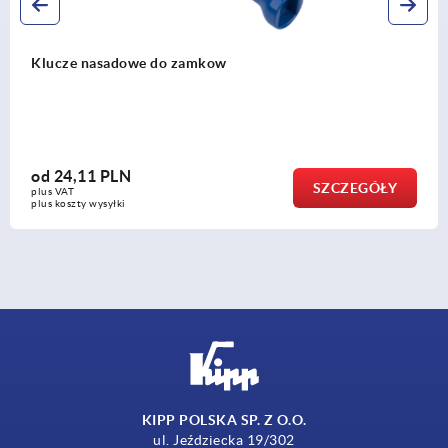
Języczki do zamków bez ogranicznika ze stali
od
3,21 PLN
SZCZEGÓŁ
plus VAT
plus koszty wysyłki
KIPP POLSKA SP. Z O.O.
ul. Jeździecka 19/302