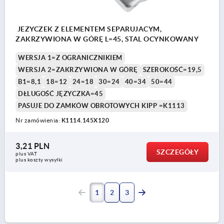
JEZYCZEK Z ELEMENTEM SEPARUJACYM,
ZAKRZYWIONA W GÓRĘ L=45, STAL OCYNKOWANY
WERSJA 1=Z OGRANICZNIKIEM
WERSJA 2=ZAKRZYWIONA W GÓRĘ
SZEROKOŚĆ=19,5
B1=8,1
18=12
24=18
30=24
40=34
50=44
DŁLUGOŚĆ JĘZYCZKA=45
PASUJE DO ZAMKÓW OBROTOWYCH KIPP =K1113
Nr zamówienia:
K1114.145X120
3,21 PLN
SZCZEGÓŁY
plus VAT
plus koszty wysyłki
1
2
3