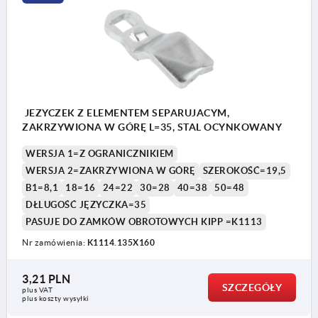
JEZYCZEK Z ELEMENTEM SEPARUJACYM,
ZAKRZYWIONA W GÓRĘ L=35, STAL OCYNKOWANY
WERSJA 1=Z OGRANICZNIKIEM
WERSJA 2=ZAKRZYWIONA W GÓRĘ
SZEROKOŚĆ=19,5
B1=8,1
18=16
24=22
30=28
40=38
50=48
DŁLUGOŚĆ JĘZYCZKA=35
PASUJE DO ZAMKÓW OBROTOWYCH KIPP =K1113
Nr zamówienia:
K1114.135X160
3,21 PLN
SZCZEGÓŁY
plus VAT
plus koszty wysyłki