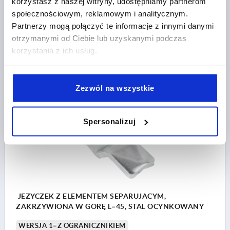
korzystasz z naszej witryny, udostępniamy partnerom
DŁLUGOŚĆ JĘZYCZKA=45
społecznościowym, reklamowym i analitycznym.
PASUJE DO ZAMKÓW OBROTOWYCH KIPP =K1113
Partnerzy mogą połączyć te informacje z innymi danymi
otrzymanymi od Ciebie lub uzyskanymi podczas
Nr zamówienia:
K1114.145X040
korzystania z ich usług.
3,21 PLN
SZCZEGÓŁY
plus VAT
plus koszty wysyłki
Zezwól na wszystkie
K1114
Spersonalizuj
JEZYCZEK Z ELEMENTEM SEPARUJACYM,
ZAKRZYWIONA W GÓRĘ L=45, STAL OCYNKOWANY
WERSJA 1=Z OGRANICZNIKIEM