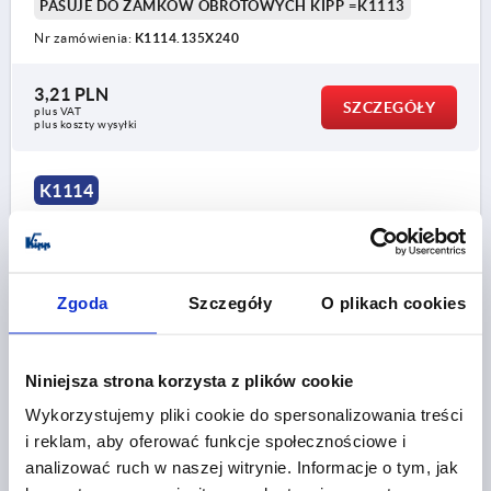
PASUJE DO ZAMKÓW OBROTOWYCH KIPP =K1113
Nr zamówienia:
K1114.135X240
3,21 PLN
SZCZEGÓŁY
plus VAT
plus koszty wysyłki
K1114
Zgoda
Szczegóły
O plikach cookies
JEZYCZEK Z ELEMENTEM SEPARUJACYM,
Niniejsza strona korzysta z plików cookie
ZAKRZYWIONA W GÓRĘ L=45, STAL OCYNKOWANY
Wykorzystujemy pliki cookie do spersonalizowania treści
WERSJA 1=Z OGRANICZNIKIEM
i reklam, aby oferować funkcje społecznościowe i
WERSJA 2=ZAKRZYWIONA W GÓRĘ
SZEROKOŚĆ=19,5
analizować ruch w naszej witrynie. Informacje o tym, jak
B1=8,1
18=4
24=10
30=16
40=26
50=36