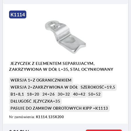
K1114
JEZYCZEK Z ELEMENTEM SEPARUJACYM,
ZAKRZYWIONA W DÓŁ L=35, STAL OCYNKOWANY
WERSJA 1=Z OGRANICZNIKIEM
WERSJA 2=ZAKRZYWIONA W DÓŁ
SZEROKOŚĆ=19,5
B1=8,1
18=20
24=26
30=32
40=42
50=52
DŁLUGOŚĆ JĘZYCZKA=35
PASUJE DO ZAMKÓW OBROTOWYCH KIPP =K1113
Nr zamówienia:
K1114.135X200