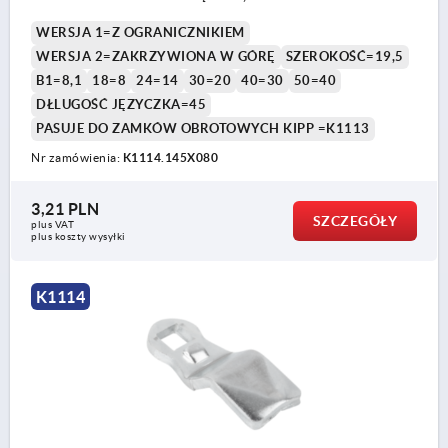
WERSJA 1=Z OGRANICZNIKIEM
WERSJA 2=ZAKRZYWIONA W GÓRĘ
SZEROKOŚĆ=19,5
B1=8,1
18=8
24=14
30=20
40=30
50=40
DŁLUGOŚĆ JĘZYCZKA=45
PASUJE DO ZAMKÓW OBROTOWYCH KIPP =K1113
Nr zamówienia:
K1114.145X080
3,21 PLN
SZCZEGÓŁY
plus VAT
plus koszty wysyłki
K1114