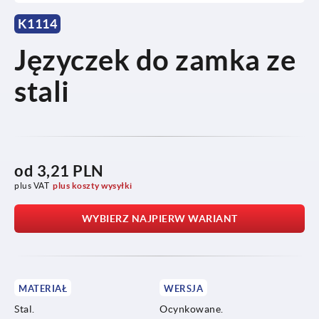
K1114
Języczek do zamka ze
stali
od
3,21 PLN
plus VAT
plus koszty wysyłki
WYBIERZ NAJPIERW WARIANT
MATERIAŁ
WERSJA
Stal.
Ocynkowane.