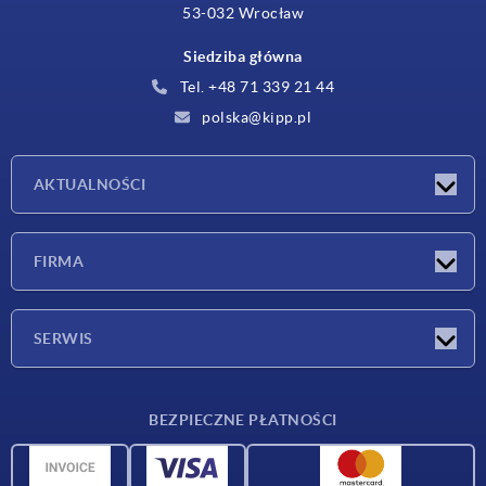
53-032 Wrocław
Siedziba główna
Tel. +48 71 339 21 44
polska@kipp.pl
AKTUALNOŚCI
Nowości
FIRMA
Targi
Firma
SERWIS
Warunki dostawy
BEZPIECZNE PŁATNOŚCI
Przegląd surowców
Dane CAD