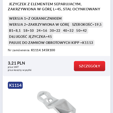
JEZYCZEK Z ELEMENTEM SEPARUJACYM,
ZAKRZYWIONA W GÓRĘ L=45, STAL OCYNKOWANY
WERSJA 1=Z OGRANICZNIKIEM
WERSJA 2=ZAKRZYWIONA W GÓRĘ
SZEROKOŚĆ=19,5
B1=8,1
18=10
24=16
30=22
40=32
50=42
DŁLUGOŚĆ JĘZYCZKA=45
PASUJE DO ZAMKÓW OBROTOWYCH KIPP =K1113
Nr zamówienia:
K1114.145X100
3,21 PLN
SZCZEGÓŁY
plus VAT
plus koszty wysyłki
K1114