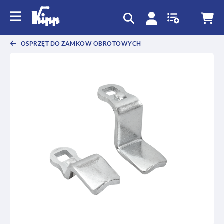
text.skipToContent
text.skipToNavigation
OSPRZĘT DO ZAMKÓW OBROTOWYCH