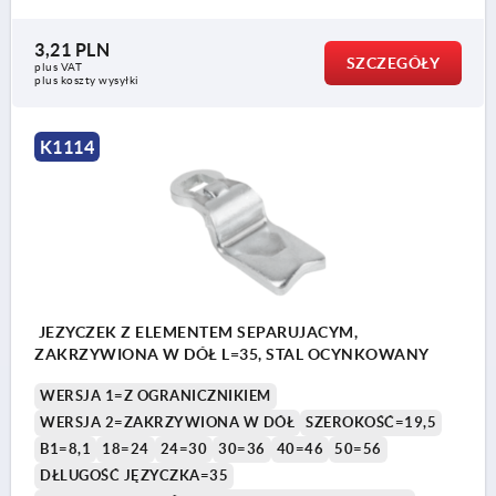
3,21 PLN
SZCZEGÓŁY
plus VAT
plus koszty wysyłki
K1114
JEZYCZEK Z ELEMENTEM SEPARUJACYM,
ZAKRZYWIONA W DÓŁ L=35, STAL OCYNKOWANY
WERSJA 1=Z OGRANICZNIKIEM
WERSJA 2=ZAKRZYWIONA W DÓŁ
SZEROKOŚĆ=19,5
B1=8,1
18=24
24=30
30=36
40=46
50=56
DŁLUGOŚĆ JĘZYCZKA=35