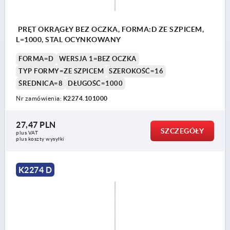
PRĘT OKRĄGŁY BEZ OCZKA, FORMA:D ZE SZPICEM,
L=1000, STAL OCYNKOWANY
FORMA=D
WERSJA 1=BEZ OCZKA
TYP FORMY=ZE SZPICEM
SZEROKOŚĆ=16
ŚREDNICA=8
DŁUGOŚĆ=1000
Nr zamówienia:
K2274.101000
27,47 PLN
SZCZEGÓŁY
plus VAT
plus koszty wysyłki
K2274 D