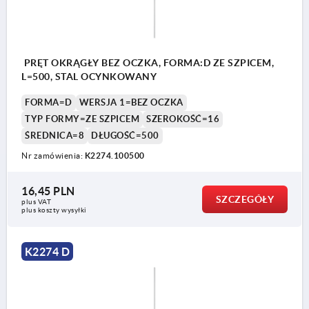
PRĘT OKRĄGŁY BEZ OCZKA, FORMA:D ZE SZPICEM,
L=500, STAL OCYNKOWANY
FORMA=D
WERSJA 1=BEZ OCZKA
TYP FORMY=ZE SZPICEM
SZEROKOŚĆ=16
ŚREDNICA=8
DŁUGOŚĆ=500
Nr zamówienia:
K2274.100500
16,45 PLN
SZCZEGÓŁY
plus VAT
plus koszty wysyłki
K2274 D