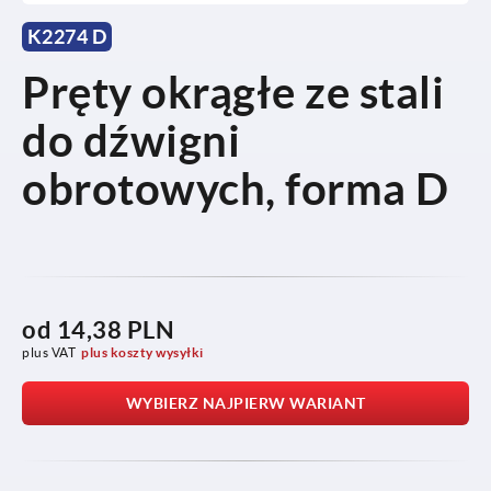
K2274 D
Pręty okrągłe ze stali
do dźwigni
obrotowych, forma D
od
14,38 PLN
plus VAT
plus koszty wysyłki
WYBIERZ NAJPIERW WARIANT