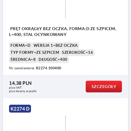
PRĘT OKRĄGŁY BEZ OCZKA, FORMA:D ZE SZPICEM,
L=400, STAL OCYNKOWANY
FORMA=D
WERSJA 1=BEZ OCZKA
TYP FORMY=ZE SZPICEM
SZEROKOŚĆ=16
ŚREDNICA=8
DŁUGOŚĆ=400
Nr zamówienia:
K2274.100400
14,38 PLN
SZCZEGÓŁY
plus VAT
plus koszty wysyłki
K2274 D