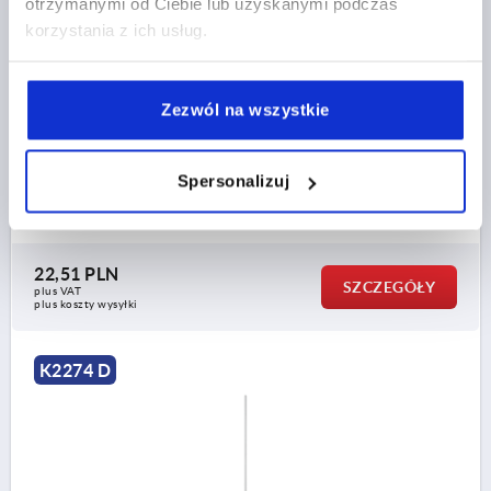
otrzymanymi od Ciebie lub uzyskanymi podczas
korzystania z ich usług.
PRĘT OKRĄGŁY BEZ OCZKA, FORMA:D ZE SZPICEM,
L=900, STAL OCYNKOWANY
Zezwól na wszystkie
FORMA=D
WERSJA 1=BEZ OCZKA
TYP FORMY=ZE SZPICEM
SZEROKOŚĆ=16
Spersonalizuj
ŚREDNICA=8
DŁUGOŚĆ=900
Nr zamówienia:
K2274.100900
22,51 PLN
SZCZEGÓŁY
plus VAT
plus koszty wysyłki
K2274 D