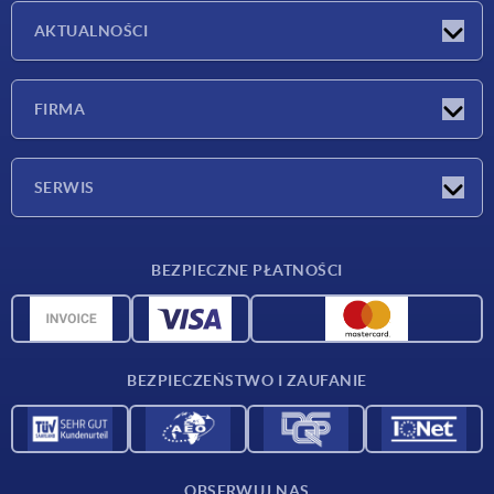
AKTUALNOŚCI
Nowości
FIRMA
Targi
Firma
SERWIS
Warunki dostawy
BEZPIECZNE PŁATNOŚCI
Przegląd surowców
Dane CAD
Kontakt
BEZPIECZEŃSTWO I ZAUFANIE
OBSERWUJ NAS