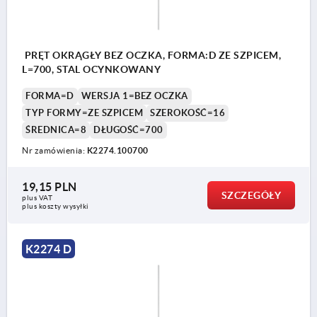
PRĘT OKRĄGŁY BEZ OCZKA, FORMA:D ZE SZPICEM,
L=700, STAL OCYNKOWANY
FORMA=D
WERSJA 1=BEZ OCZKA
TYP FORMY=ZE SZPICEM
SZEROKOŚĆ=16
ŚREDNICA=8
DŁUGOŚĆ=700
Nr zamówienia:
K2274.100700
19,15 PLN
SZCZEGÓŁY
plus VAT
plus koszty wysyłki
K2274 D