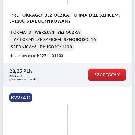
PRĘT OKRĄGŁY BEZ OCZKA, FORMA:D ZE SZPICEM,
L=1100, STAL OCYNKOWANY
FORMA=D
WERSJA 1=BEZ OCZKA
TYP FORMY=ZE SZPICEM
SZEROKOŚĆ=16
ŚREDNICA=8
DŁUGOŚĆ=1100
Nr zamówienia:
K2274.101100
28,25 PLN
SZCZEGÓŁY
plus VAT
plus koszty wysyłki
K2274 D