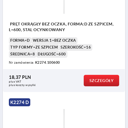
PRĘT OKRĄGŁY BEZ OCZKA, FORMA:D ZE SZPICEM,
L=600, STAL OCYNKOWANY
FORMA=D
WERSJA 1=BEZ OCZKA
TYP FORMY=ZE SZPICEM
SZEROKOŚĆ=16
ŚREDNICA=8
DŁUGOŚĆ=600
Nr zamówienia:
K2274.100600
18,37 PLN
SZCZEGÓŁY
plus VAT
plus koszty wysyłki
K2274 D