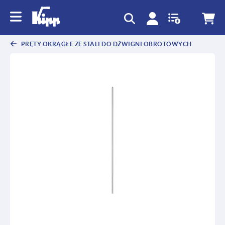
text.skipToContent
text.skipToNavigation
PRĘTY OKRĄGŁE ZE STALI DO DŹWIGNI OBROTOWYCH