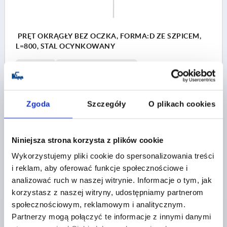
PRĘT OKRĄGŁY BEZ OCZKA, FORMA:D ZE SZPICEM,
L=800, STAL OCYNKOWANY
FORMA=D
WERSJA 1=BEZ OCZKA
TYP FORMY=ZE SZPICEM
SZEROKOŚĆ=16
ŚREDNICA=8
DŁUGOŚĆ=800
Zgoda
Szczegóły
O plikach cookies
Nr zamówienia:
K2274.100800
21,89 PLN
SZCZEGÓŁY
plus VAT
Niniejsza strona korzysta z plików cookie
plus koszty wysyłki
Wykorzystujemy pliki cookie do spersonalizowania treści
i reklam, aby oferować funkcje społecznościowe i
K2274 D
analizować ruch w naszej witrynie. Informacje o tym, jak
korzystasz z naszej witryny, udostępniamy partnerom
społecznościowym, reklamowym i analitycznym.
Partnerzy mogą połączyć te informacje z innymi danymi