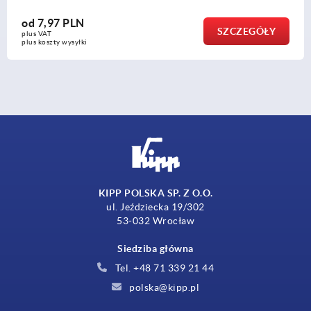
od
28,61 PLN
ZCZEGÓŁY
plus VAT
plus koszty wysyłki
KIPP POLSKA SP. Z O.O.
ul. Jeździecka 19/302
53-032 Wrocław
Siedziba główna
Tel. +48 71 339 21 44
polska@kipp.pl