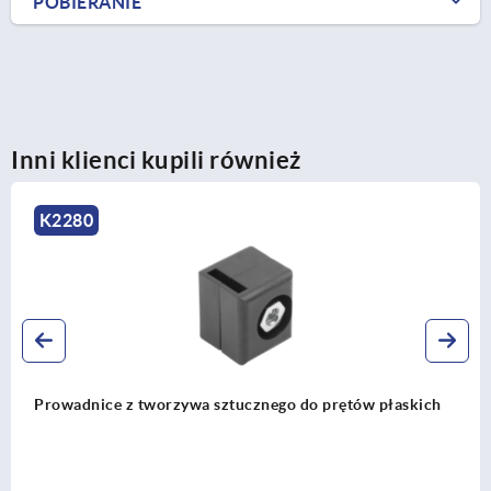
POBIERANIE
Inni klienci kupili również
K2278
ów płaskich
Pręty płaskie ze stali do dźwigni obrotow