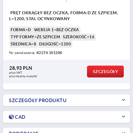
PRĘT OKRĄGŁY BEZ OCZKA, FORMA:D ZE SZPICEM,
L=1200, STAL OCYNKOWANY
FORMA=D
WERSJA 1=BEZ OCZKA
TYP FORMY=ZE SZPICEM
SZEROKOŚĆ=16
ŚREDNICA=8
DŁUGOŚĆ=1200
Nr zamówienia:
K2274.101200
28,93 PLN
SZCZEGÓŁY
plus VAT
plus koszty wysyłki
SZCZEGÓŁY PRODUKTU
CAD