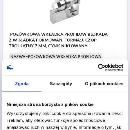
POŁÓWKOWA WKŁADKA PROFILOW BLOKADA
Z WKŁADKĄ FORMOWAN, FORMA:J, CZOP
TRÓJKĄTNY 7 MM, CYNK NIKLOWANY
NAZWA=POŁÓWKOWA WKŁADKA PROFILOWA
WERSJA 1=BLOKADA Z WKŁADKĄ FORMOWANĄ
FORMA=J
MATERIAŁ KORPUSU=CYNK
URUCHOMIENIE=CZOP TRÓJKĄTNY 7 MM
Zgoda
Szczegóły
O plikach cookies
SZEROKOŚĆ=10
ŚREDNICA=17
D1=M5
WYSOKOŚĆ=33
H1=19
DŁUGOŚĆ=40
L1=31
Nr zamówienia:
K2270.09
Niniejsza strona korzysta z plików cookie
Wykorzystujemy pliki cookie do spersonalizowania treści
25,57 PLN
SZCZEGÓŁY
i reklam, aby oferować funkcje społecznościowe i
plus VAT
plus koszty wysyłki
analizować ruch w naszej witrynie. Informacje o tym, jak