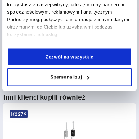
korzystasz z naszej witryny, udostępniamy partnerom
społecznościowym, reklamowym i analitycznym.
SZCZEGÓŁY PRODUKTU
Partnerzy mogą połączyć te informacje z innymi danymi
otrzymanymi od Ciebie lub uzyskanymi podczas
korzystania z ich usług.
CAD
POBIERANIE
Zezwól na wszystkie
Spersonalizuj
Inni klienci kupili również
279
K