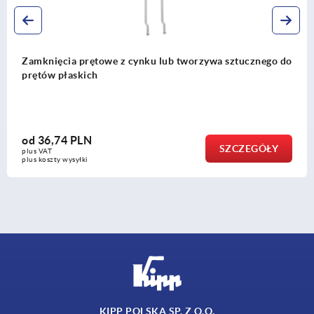
nięcia prętowe z cynku lub tworzywa sztucznego do
Ada
ów płaskich
6,74 PLN
SZCZEGÓŁY
VAT
oszty wysyłki
KIPP POLSKA SP. Z O.O.