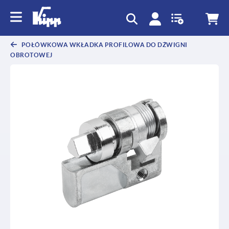
text.skipToContent
text.skipToNavigation
POŁÓWKOWA WKŁADKA PROFILOWA DO DŹWIGNI
OBROTOWEJ