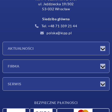
ul. Jeździecka 19/302
53-032 Wrocław
Siedziba główna
Tel. +48 71 339 21 44
polska@kipp.pl
AKTUALNOŚCI
Nowości
FIRMA
Targi
Firma
SERWIS
Warunki dostawy
BEZPIECZNE PŁATNOŚCI
Przegląd surowców