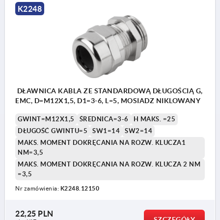
K2248
DŁAWNICA KABLA ZE STANDARDOWĄ DŁUGOŚCIĄ G,
EMC, D=M12X1,5, D1=3-6, L=5, MOSIADZ NIKLOWANY
GWINT=M12X1,5
ŚREDNICA=3-6
H MAKS. =25
DŁUGOŚĆ GWINTU=5
SW1=14
SW2=14
MAKS. MOMENT DOKRĘCANIA NA ROZW. KLUCZA1
NM=3,5
MAKS. MOMENT DOKRĘCANIA NA ROZW. KLUCZA 2 NM
=3,5
Nr zamówienia:
K2248.12150
22,25 PLN
SZCZEGÓŁY