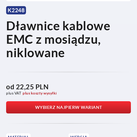
K2248
Dławnice kablowe
EMC z mosiądzu,
niklowane
od
22,25 PLN
plus VAT
plus koszty wysyłki
WYBIERZ NAJPIERW WARIANT