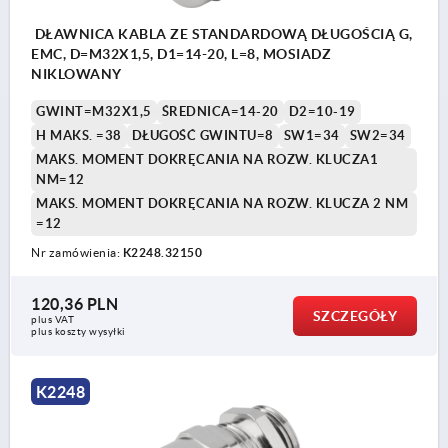
DŁAWNICA KABLA ZE STANDARDOWĄ DŁUGOŚCIĄ G,
EMC, D=M32X1,5, D1=14-20, L=8, MOSIADZ
NIKLOWANY
GWINT=M32X1,5
ŚREDNICA=14-20
D2=10-19
H MAKS. =38
DŁUGOŚĆ GWINTU=8
SW1=34
SW2=34
MAKS. MOMENT DOKRĘCANIA NA ROZW. KLUCZA1
NM=12
MAKS. MOMENT DOKRĘCANIA NA ROZW. KLUCZA 2 NM
=12
Nr zamówienia:
K2248.32150
120,36 PLN
SZCZEGÓŁY
plus VAT
plus koszty wysyłki
K2248