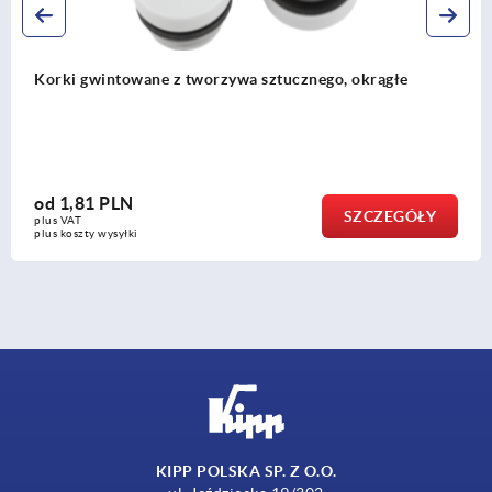
ągłe
Korki gwintowane z mosiądzu, okrągłe
od
4,55 PLN
ZEGÓŁY
SZ
plus VAT
plus koszty wysyłki
KIPP POLSKA SP. Z O.O.