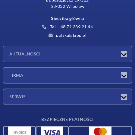
ul. Jeździecka 19/302
53-032 Wrocław
Siedziba główna
Tel. +48 71 339 21 44
polska@kipp.pl
AKTUALNOŚCI
Nowości
FIRMA
Targi
Firma
SERWIS
Warunki dostawy
BEZPIECZNE PŁATNOŚCI
Przegląd surowców
Dane CAD