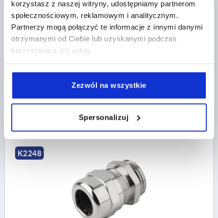
korzystasz z naszej witryny, udostępniamy partnerom
GWINT=M25X1,5
ŚREDNICA=11-16
D2=8-14
społecznościowym, reklamowym i analitycznym.
H MAKS. =36,5
DŁUGOŚĆ GWINTU=7
SW1=27
Partnerzy mogą połączyć te informacje z innymi danymi
SW2=27
otrzymanymi od Ciebie lub uzyskanymi podczas
MAKS. MOMENT DOKRĘCANIA NA ROZW. KLUCZA1
korzystania z ich usług.
NM=6,7
MAKS. MOMENT DOKRĘCANIA NA ROZW. KLUCZA 2 NM
=6,7
Zezwól na wszystkie
Nr zamówienia:
K2248.25150
78,40 PLN
SZCZEGÓŁY
Spersonalizuj
plus VAT
plus koszty wysyłki
K2248