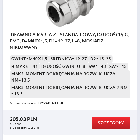
DŁAWNICA KABLA ZE STANDARDOWĄ DŁUGOŚCIĄ G,
EMC, D=M40X1,5, D1=19-27, L=8, MOSIADZ
NIKLOWANY
GWINT=M40X1,5
ŚREDNICA=19-27
D2=15-25
H MAKS. =41
DŁUGOŚĆ GWINTU=8
SW1=43
SW2=43
MAKS. MOMENT DOKRĘCANIA NA ROZW. KLUCZA1
NM=13,5
MAKS. MOMENT DOKRĘCANIA NA ROZW. KLUCZA 2 NM
=13,5
Nr zamówienia:
K2248.40150
205,03 PLN
SZCZEGÓŁY
plus VAT
plus koszty wysyłki