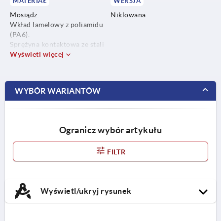
MATERIAŁ
WERSJA
Mosiądz.
Niklowana
Wkład lamelowy z poliamidu
(PA6).
Sprężyna kontaktowa ze stali
nierdzewnej (M12x1,5 nie
Wyświetl więcej
posiada sprężyny
kontaktowej).
Pierścień uszczelniający
WYBÓR WARIANTÓW
CR/NBR.
O-ring NBR.
Ogranicz wybór artykułu
FILTR
Wyświetl/ukryj rysunek