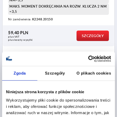
NM=3,5
MAKS. MOMENT DOKRĘCANIA NA ROZW. KLUCZA 2 NM
=3,5
Nr zamówienia:
K2248.20150
59,40 PLN
SZCZEGÓŁY
plus VAT
plus koszty wysyłki
K2248
Zgoda
Szczegóły
O plikach cookies
Niniejsza strona korzysta z plików cookie
DŁAWNICA KABLA ZE STANDARDOWĄ DŁUGOŚCIĄ G,
Wykorzystujemy pliki cookie do spersonalizowania treści
EMC, D=M25X1,5, D1=11-16, L=7, MOSIADZ
i reklam, aby oferować funkcje społecznościowe i
NIKLOWANY
analizować ruch w naszej witrynie. Informacje o tym, jak