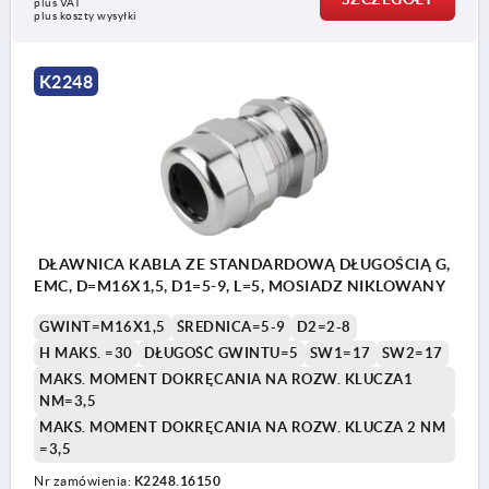
plus VAT
plus koszty wysyłki
1) O-ring od M32×1,5
K2248
DŁAWNICA KABLA ZE STANDARDOWĄ DŁUGOŚCIĄ G,
EMC, D=M16X1,5, D1=5-9, L=5, MOSIADZ NIKLOWANY
GWINT=M16X1,5
ŚREDNICA=5-9
D2=2-8
H MAKS. =30
DŁUGOŚĆ GWINTU=5
SW1=17
SW2=17
MAKS. MOMENT DOKRĘCANIA NA ROZW. KLUCZA1
NM=3,5
MAKS. MOMENT DOKRĘCANIA NA ROZW. KLUCZA 2 NM
=3,5
Nr zamówienia:
K2248.16150