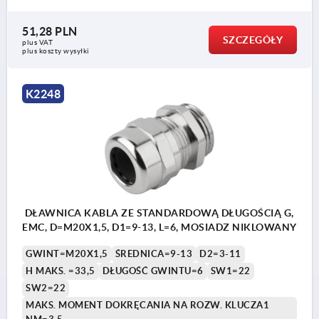
51,28 PLN
SZCZEGÓŁY
plus VAT
plus koszty wysyłki
K2248
DŁAWNICA KABLA ZE STANDARDOWĄ DŁUGOŚCIĄ G,
EMC, D=M20X1,5, D1=9-13, L=6, MOSIADZ NIKLOWANY
GWINT=M20X1,5
ŚREDNICA=9-13
D2=3-11
H MAKS. =33,5
DŁUGOŚĆ GWINTU=6
SW1=22
SW2=22
MAKS. MOMENT DOKRĘCANIA NA ROZW. KLUCZA1