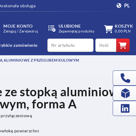
PL
oskonała obsługa
MOJE KONTO
ULUBIONE
KOSZYK
Zaloguj / Zarejestruj
Zapamiętaj produkty
0,00 PLN
productCode
qty
zybkie zamówienie
PKĄ ALUMINIOWE Z PRZEGUBEM KULOWYM
e ze stopką aluminiowe
owym, forma A
ę przyłączeniową
powłokę powierzchni