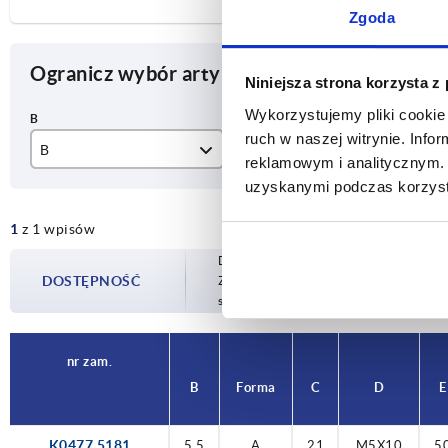
Zgoda
Ogranicz wybór artykułu
Niniejsza strona korzysta z
Wykorzystujemy pliki cookie 
ruch w naszej witrynie. Inf
B
Forma
C
reklamowym i analitycznym. 
uzyskanymi podczas korzysta
5,5
A
21
1
z 1 wpisów
Dostępność jest aktualizowana kilka raz
DOSTĘPNOŚĆ
Zostaniesz poinformowany o potwierdzon
sfinalizowaniem zamówienia.
nr zam.
B
Forma
C
D
E
K0477.5181
5,5
A
21
M5X10
5