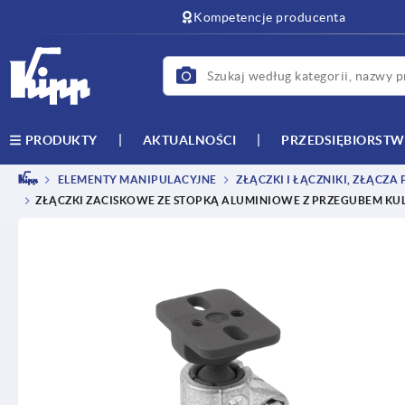
text.skipToContent
text.skipToNavigation
Kompetencje producenta
AKTUALNOŚCI
PRZEDSIĘBIORST
PRODUKTY
ELEMENTY MANIPULACYJNE
ZŁĄCZKI I ŁĄCZNIKI, ZŁĄCZA
ZŁĄCZKI ZACISKOWE ZE STOPKĄ ALUMINIOWE Z PRZEGUBEM K