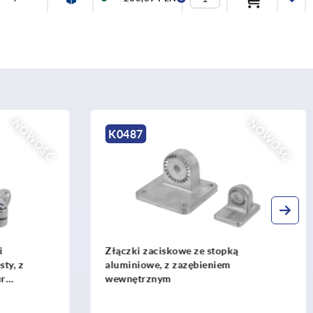
NOWOŚĆ
K0484
opką
Element przegubowy złączki
em
zaciskowej, z tworzywa sztucznego,
prosty, z wewnętrznym zazębieniem do
rur okrągłych