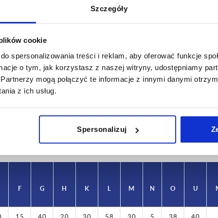
Szczegóły
 plików cookie
do spersonalizowania treści i reklam, aby oferować funkcje sp
ormacje o tym, jak korzystasz z naszej witryny, udostępniamy p
D
E
Partnerzy mogą połączyć te informacje z innymi danymi otrzym
nia z ich usług.
M5X10
50
POWIĘKSZ TABELĘ
y dziennie w regularnych odstępach czasu.
Spersonalizuj
Z
1-3 dni
ej dacie wysyłki w ostatnim kroku przed
4-20 dni
F
G
H
K
L
M
N
O
U
0
15
40
20
30
58
30
5
38
40