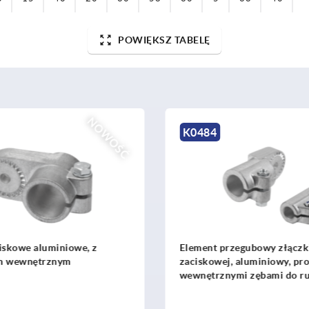
POWIĘKSZ TABELĘ
NOWOŚĆ
K0487
przegubowy złączki
Złączki zaciskowe ze st
ej, aluminiowy, prosty, z
aluminiowe, z zazębieni
znymi zębami do rur
wewnętrznym
ch