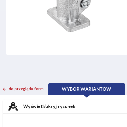
do przeglądu form
WYBÓR WARIANTÓW
CURRENT
CURRENT
TAB:
TAB:
Wyświetl/ukryj rysunek