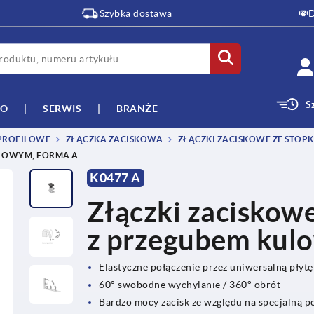
Szybka dostawa
D
S
WO
SERWIS
BRANŻE
 PROFILOWE
ZŁĄCZKA ZACISKOWA
ZŁĄCZKI ZACISKOWE ZE STO
ULOWYM, FORMA A
K0477 A
Złączki zaciskow
z przegubem kul
Elastyczne połączenie przez uniwersalną płyt
60° swobodne wychylanie / 360° obrót
Bardzo mocy zacisk ze względu na specjalną 