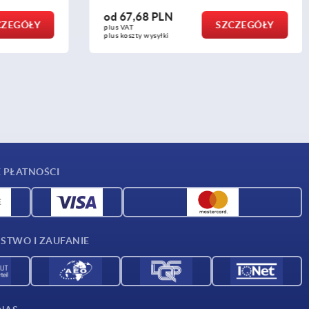
od
8,43 PLN
SZCZEGÓŁY
SZCZEGÓŁY
plus VAT
plus koszty wysyłki
 PŁATNOŚCI
STWO I ZAUFANIE