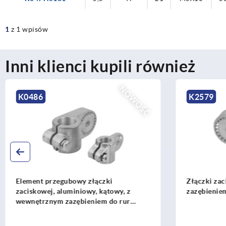
1
z 1 wpisów
Inni klienci kupili również
NOWOŚĆ
K2579
K0484
Złączki zaciskowe aluminiowe, z
Element 
zazębieniem wewnętrznym
zaciskow
wewnętr
okrągły