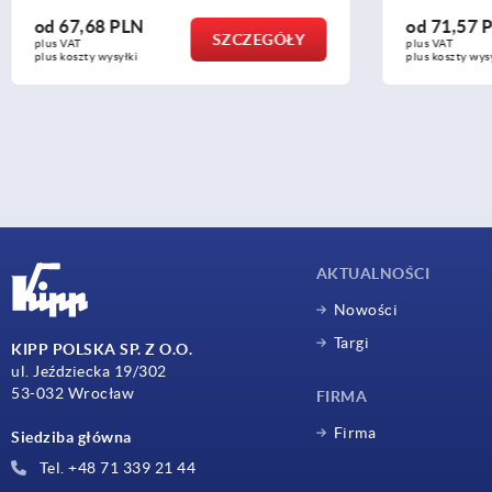
od
71,57 PLN
od
67,6
SZCZEGÓŁY
plus VAT
plus VAT
plus koszty wysyłki
plus koszty
AKTUALNOŚCI
Nowości
Targi
KIPP POLSKA SP. Z O.O.
ul. Jeździecka 19/302
53-032 Wrocław
FIRMA
Firma
Siedziba główna
Tel. +48 71 339 21 44