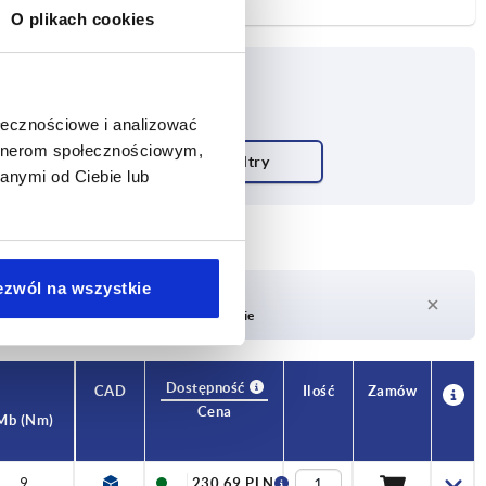
O plikach cookies
ołecznościowe i analizować
artnerom społecznościowym,
anymi od Ciebie lub
ezwól na wszystkie
Czas dostawy na żądanie
Obecnie brak w magazynie
Dostępność
CAD
Ilość
Zamów
Cena
Mb (Nm)
9
230,69 PLN