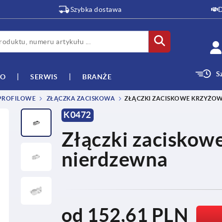
Szybka dostawa
D
S
WO
SERWIS
BRANŻE
 PROFILOWE
ZŁĄCZKA ZACISKOWA
ZŁĄCZKI ZACISKOWE KRZYŻOW
K0472
Złączki zaciskow
nierdzewna
od
152,61 PLN