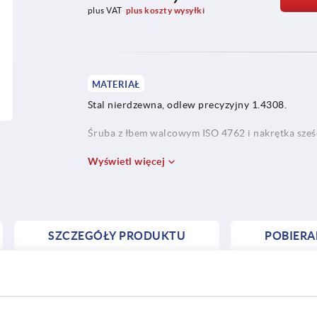
plus VAT
plus koszty wysyłki
MATERIAŁ
Stal nierdzewna, odlew precyzyjny 1.4308.
Śruba z łbem walcowym ISO 4762 i nakrętka sześ
Od Ø30 mm śruba z łbem sześciokątnym ISO 4017,
Wyświetl więcej
SZCZEGÓŁY PRODUKTU
POBIERA