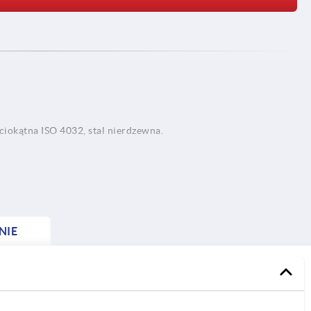
ciokątna ISO 4032, stal nierdzewna.
 stal nierdzewna.
NIE