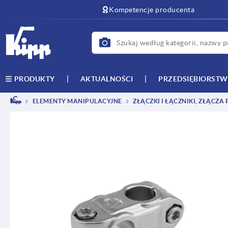
text.skipToContent
text.skipToNavigation
Kompetencje producenta
AKTUALNOŚCI
PRZEDSIĘBIORST
PRODUKTY
ELEMENTY MANIPULACYJNE
ZŁĄCZKI I ŁĄCZNIKI, ZŁĄCZA