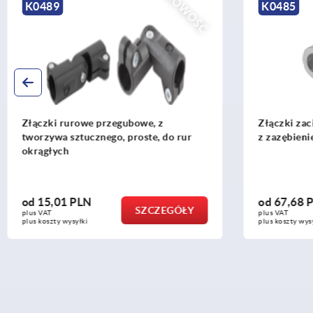
NOWOŚĆ
K0489
K0485
Złączki rurowe przegubowe, z
Złączki za
tworzywa sztucznego, proste, do rur
z zazębien
okrągłych
od
15,01 PLN
od
67,68 
SZCZEGÓŁY
plus VAT
plus VAT
plus koszty wysyłki
plus koszty wys