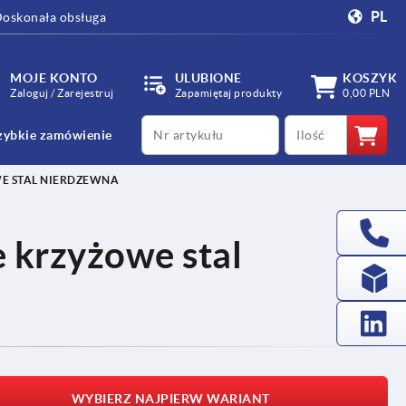
PL
oskonała obsługa
MOJE KONTO
ULUBIONE
KOSZYK
Zaloguj / Zarejestruj
Zapamiętaj produkty
0,00 PLN
productCode
qty
zybkie zamówienie
E STAL NIERDZEWNA
e krzyżowe stal
WYBIERZ NAJPIERW WARIANT