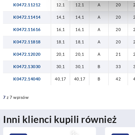
40,17
40,17
K0472.11212
12,1
12,1
A
20
K0472.11414
14,1
14,1
A
20
K0472.11616
16,1
16,1
A
20
K0472.11818
18,1
18,1
A
20
K0472.12020
20,1
20,1
A
21
K0472.13030
30,1
30,1
B
33
K0472.14040
40,17
40,17
B
42
7
z 7 wpisów
Inni klienci kupili również