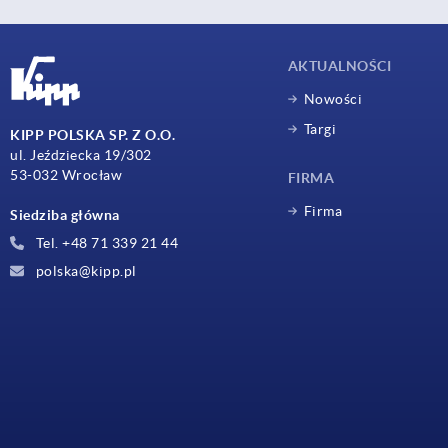
AKTUALNOŚCI
Nowości
Targi
KIPP POLSKA SP. Z O.O.
ul. Jeździecka 19/302
53-032 Wrocław
FIRMA
Firma
Siedziba główna
Tel. +48 71 339 21 44
polska@kipp.pl