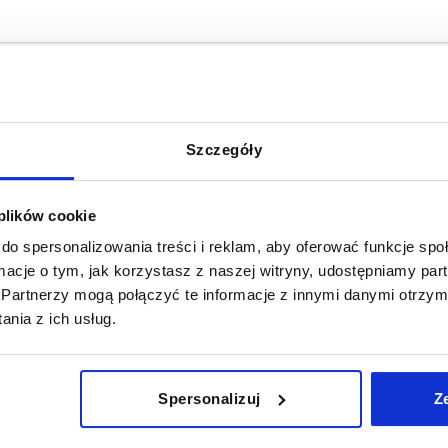
Szczegóły
rma
C
D
20
25,5
 plików cookie
do spersonalizowania treści i reklam, aby oferować funkcje sp
POWIĘKSZ TABELĘ
21
32,4
ormacje o tym, jak korzystasz z naszej witryny, udostępniamy p
y dziennie w regularnych odstępach czasu.
33
40,4
1-3 dni
Partnerzy mogą połączyć te informacje z innymi danymi otrzym
ej dacie wysyłki w ostatnim kroku przed
4-20 dni
nia z ich usług.
42
D
E
L
P
Q
R
S
Spersonalizuj
Z