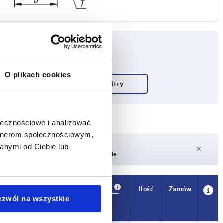
O plikach cookies
ołecznościowe i analizować
artnerom społecznościowym,
Czas dostawy na żądanie
anymi od Ciebie lub
Obecnie brak w magazynie
Dostępność
CAD
Ilość
Zamów
T
ezwól na wszystkie
Cena