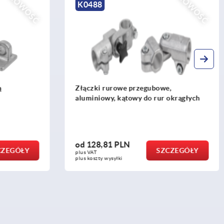
NOWOŚĆ
NOWOŚĆ
K0488
ą
Złączki rurowe przegubowe,
aluminiowy, kątowy do rur okrągłych
od
128,81 PLN
CZEGÓŁY
SZCZEGÓŁY
plus VAT
plus koszty wysyłki