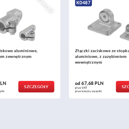
NOWOŚĆ
K0487
ciskowe aluminiowe,
Złączki zaciskowe ze stopk
iem zewnętrznym
aluminiowe, z zazębieniem
wewnętrznym
PLN
od
67,68 PLN
SZCZEGÓŁY
SZ
plus VAT
yłki
plus koszty wysyłki