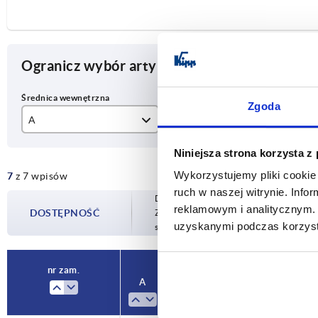
Ogranicz wybór artykułu
Zgoda
A
B
Fo
12,1
12,1
A
Niniejsza strona korzysta z
Wykorzystujemy pliki cookie 
7
z 7 wpisów
14,1
14,1
B
ruch w naszej witrynie. Inf
Dostępność jest aktualizowana kilka raz
16,1
16,1
reklamowym i analitycznym. 
DOSTĘPNOŚĆ
Zostaniesz poinformowany o potwierdzon
uzyskanymi podczas korzysta
sfinalizowaniem zamówienia.
18,1
18,1
20,1
20,1
nr zam.
A
B
Forma
C
30,1
30,1