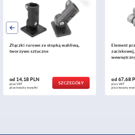
Element przegubowy złączki
Złączki r
zaciskowej, aluminiowy, kątowy, z
tworzywa 
wewnętrznym zazębieniem do rur
okrągłych
okrągłych
od
67,68 PLN
od
15,01
SZCZEGÓŁY
plus VAT
plus VAT
plus koszty wysyłki
plus koszty w