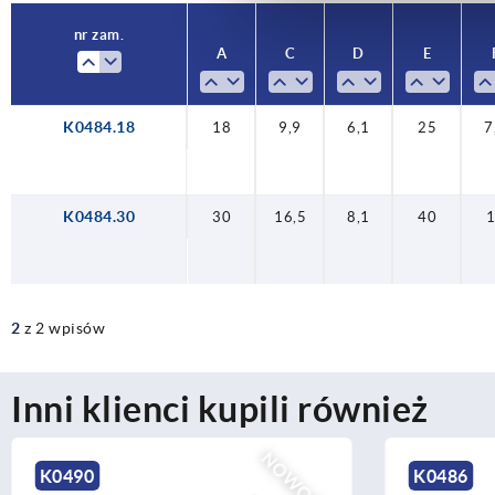
nr zam.
A
C
D
E
K0484.18
18
9,9
6,1
25
7
K0484.30
30
16,5
8,1
40
2
z 2 wpisów
Inni klienci kupili również
NOWOŚĆ
K0486
K0489