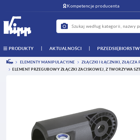
text.skipToContent
text.skipToNavigation
Kompetencje producenta
AKTUALNOŚCI
PRZEDSIĘBIORST
PRODUKTY
ELEMENTY MANIPULACYJNE
ZŁĄCZKI I ŁĄCZNIKI, ZŁĄCZA
ELEMENT PRZEGUBOWY ZŁĄCZKI ZACISKOWEJ, Z TWORZYWA SZ