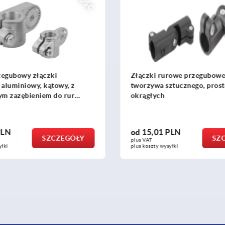
urowe przegubowe, z
Złączki zaciskowe alumini
sztucznego, proste, do rur
zazębieniem wewnętrzny
 PLN
od
71,57 PLN
SZCZEGÓŁY
S
plus VAT
ysyłki
plus koszty wysyłki