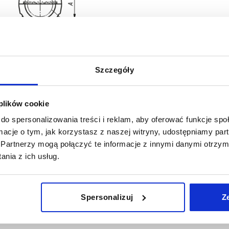
Szczegóły
 plików cookie
do spersonalizowania treści i reklam, aby oferować funkcje sp
ormacje o tym, jak korzystasz z naszej witryny, udostępniamy p
E
F
Partnerzy mogą połączyć te informacje z innymi danymi otrzym
nia z ich usług.
1
25
7,5
POWIĘKSZ TABELĘ
1
40
11
y dziennie w regularnych odstępach czasu.
Spersonalizuj
Z
1-3 dni
ej dacie wysyłki w ostatnim kroku przed
4-20 dni