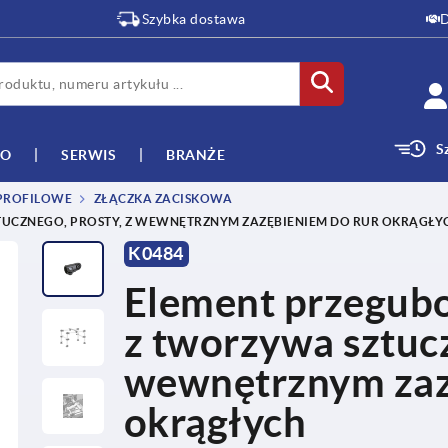
Szybka dostawa
D
S
WO
SERWIS
BRANŻE
 PROFILOWE
ZŁĄCZKA ZACISKOWA
TUCZNEGO, PROSTY, Z WEWNĘTRZNYM ZAZĘBIENIEM DO RUR OKRĄGŁY
K0484
Element przegubo
z tworzywa sztucz
wewnętrznym zaz
okrągłych