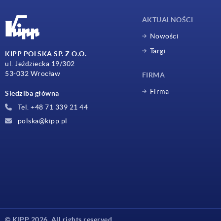
AKTUALNOŚCI
Nowości
Targi
KIPP POLSKA SP. Z O.O.
ul. Jeździecka 19/302
53-032 Wrocław
FIRMA
Firma
Siedziba główna
Tel. +48 71 339 21 44
polska@kipp.pl
© KIPP 2026. All rights reserved