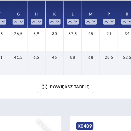
F
G
H
K
L
M
P
R
,5
26,5
5,9
30
57,5
45
21
34
11
41,5
6,5
45
88
68
28,5
52,
POWIĘKSZ TABELĘ
NOWOŚĆ
K2579