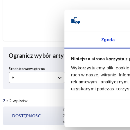
Zgoda
Ogranicz wybór artykułu
Niniejsza strona korzysta z
Wykorzystujemy pliki cookie 
ruch w naszej witrynie. Inf
A
C
D
reklamowym i analitycznym. 
uzyskanymi podczas korzysta
18
9,9
6,
2
z 2 wpisów
30
16,5
8,
Dostępność jest aktualizowana kilka raz
DOSTĘPNOŚĆ
Zostaniesz poinformowany o potwierdzon
sfinalizowaniem zamówienia.