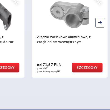
owe, z
Złączki rurowe przegubowe,
m
aluminiowy, proste, do rur okrągłych
od
128,81 PLN
ZCZEGÓŁY
SZCZEGÓŁY
plus VAT
plus koszty wysyłki