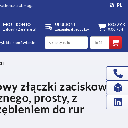
PL
oskonała obsługa
MOJE KONTO
ULUBIONE
KOSZYK
Zaloguj / Zarejestruj
Zapamiętaj produkty
0,00 PLN
productCode
qty
zybkie zamówienie
CH
wy złączki zaciskowej,
nego, prosty, z
ębieniem do rur