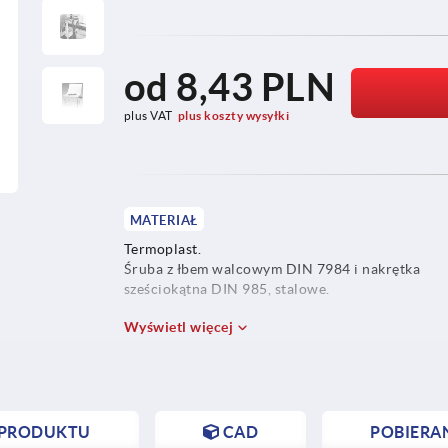
od
8,43 PLN
plus VAT
plus koszty wysyłki
MATERIAŁ
Termoplast.
Śruba z łbem walcowym DIN 7984 i nakrętka
sześciokątna DIN 985, stalowe.
Wyświetl więcej
 PRODUKTU
CAD
POBIERA