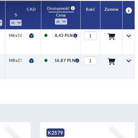
Dostępność
CAD
Ilość
Zamów
S
T
Cena
M6x18
M6-
8,43 PLN
DIN
985
5
M8x25
M8-
16,87 PLN
DIN
985
NOWOŚĆ
NOWOŚĆ
K0489