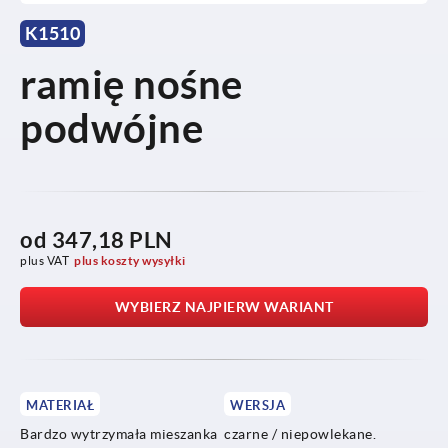
K1510
ramię nośne
podwójne
od
347,18 PLN
plus VAT
plus koszty wysyłki
WYBIERZ NAJPIERW WARIANT
MATERIAŁ
WERSJA
Bardzo wytrzymała mieszanka
czarne / niepowlekane.