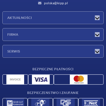
polska@kipp.pl
AKTUALNOŚCI
Nowości
FIRMA
Targi
Firma
SERWIS
Warunki dostawy
BEZPIECZNE PŁATNOŚCI
Przegląd surowców
Dane CAD
Kontakt
BEZPIECZEŃSTWO I ZAUFANIE