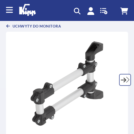
text.skipToContent
text.skipToNavigation
UCHWYTY DO MONITORA