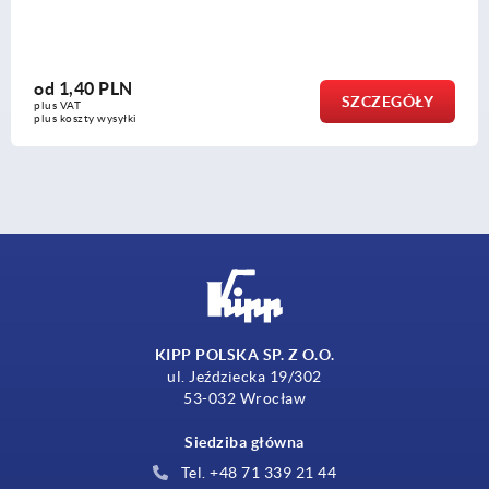
od
199,96
SZCZEGÓŁY
plus VAT
i
plus koszty wysy
KIPP POLSKA SP. Z O.O.
ul. Jeździecka 19/302
53-032 Wrocław
Siedziba główna
Tel. +48 71 339 21 44