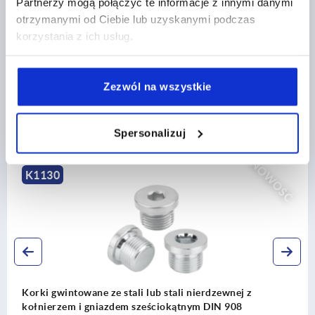
Partnerzy mogą połączyć te informacje z innymi danymi
otrzymanymi od Ciebie lub uzyskanymi podczas
POBIERANIE
korzystania z ich usług.
Zezwól na wszystkie
Spersonalizuj
Inni klienci kupili również
NOWOŚĆ
K1510
ane ze stali lub stali nierdzewnej z
Uchwyt na 
 gniazdem sześciokątnym DIN 908