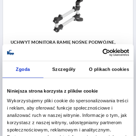
UCHWYT MONITORA RAMIĘ NOŚNE PODWÓJNE,
TERMOPLAST, KOMP:ALUMINIUM
WERSJA 1=RAMIĘ NOŚNE PODWÓJNE
Nr zamówienia:
K1510.3012
Zgoda
Szczegóły
O plikach cookies
347,18 PLN
SZCZEGÓŁY
plus VAT
Niniejsza strona korzysta z plików cookie
plus koszty wysyłki
Wykorzystujemy pliki cookie do spersonalizowania treści
i reklam, aby oferować funkcje społecznościowe i
analizować ruch w naszej witrynie. Informacje o tym, jak
SZCZEGÓŁY PRODUKTU
korzystasz z naszej witryny, udostępniamy partnerom
społecznościowym, reklamowym i analitycznym.
CAD