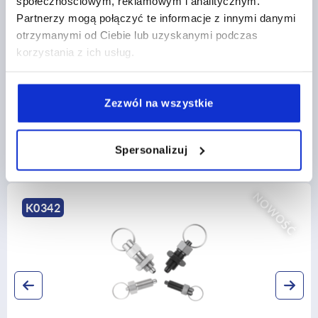
społecznościowym, reklamowym i analitycznym.
Partnerzy mogą połączyć te informacje z innymi danymi
CAD
otrzymanymi od Ciebie lub uzyskanymi podczas
korzystania z ich usług.
POBIERANIE
Zezwól na wszystkie
Spersonalizuj
Inni klienci kupili również
NOWOŚĆ
K2407