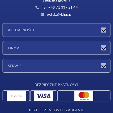
Siedziba główna
Tel. +48 71 339 21 44
polska@kipp.pl
AKTUALNOŚCI
Nowości
FIRMA
Targi
Firma
SERWIS
Warunki dostawy
BEZPIECZNE PŁATNOŚCI
Przegląd surowców
Dane CAD
Kontakt
BEZPIECZEŃSTWO I ZAUFANIE