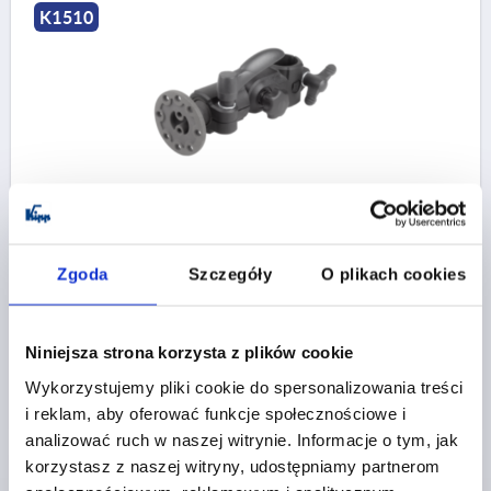
K1510
UCHWYT MONITORA Z PRZEGUBEM KULOWYM,
TERMOPLAST, KOMP:ALUMINIUM
WERSJA 1=Z PRZEGUBEM KULKOWYM
Zgoda
Szczegóły
O plikach cookies
Nr zamówienia:
K1510.3002
374,96 PLN
Niniejsza strona korzysta z plików cookie
SZCZEGÓŁY
plus VAT
plus koszty wysyłki
Wykorzystujemy pliki cookie do spersonalizowania treści
i reklam, aby oferować funkcje społecznościowe i
analizować ruch w naszej witrynie. Informacje o tym, jak
korzystasz z naszej witryny, udostępniamy partnerom
SZCZEGÓŁY PRODUKTU