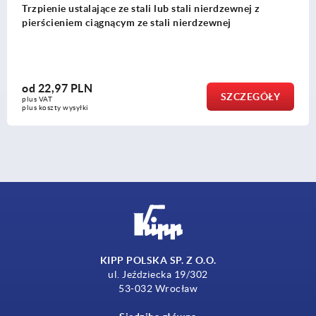
ące ze stali lub stali nierdzewnej z
Trzpień ustalaj
gnącym ze stali nierdzewnej
wersja krótka,
od
32,77 PLN
SZCZEGÓŁY
plus VAT
plus koszty wysyłki
KIPP POLSKA SP. Z O.O.
ul. Jeździecka 19/302
53-032 Wrocław