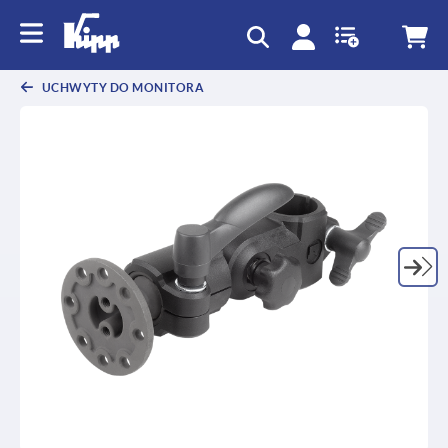
text.skipToContent
text.skipToNavigation
UCHWYTY DO MONITORA