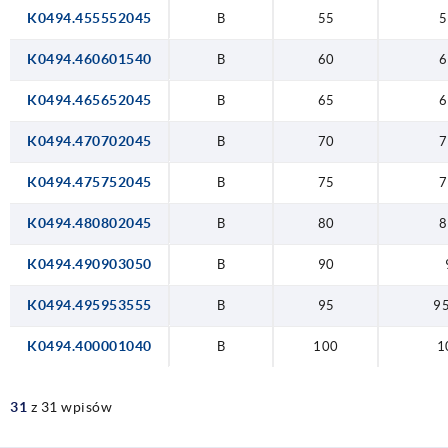
K0494.455552045
B
55
5
90
K0494.460601540
B
60
6
95
K0494.465652045
B
65
6
10
K0494.470702045
B
70
7
K0494.475752045
B
75
7
K0494.480802045
B
80
8
K0494.490903050
B
90
K0494.495953555
B
95
95
K0494.400001040
B
100
1
31
z 31 wpisów