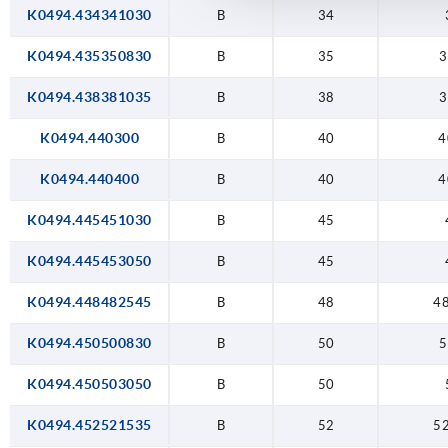
50
45
K0494.434341030
B
34
52
45
K0494.435350830
B
35
3
55
48
K0494.438381035
B
38
3
60
50
K0494.440300
B
40
4
65
50
K0494.440400
B
40
4
70
52
K0494.445451030
B
45
75
55
K0494.445453050
B
45
80
60
K0494.448482545
B
48
48
90
65
K0494.450500830
B
50
5
95
70
K0494.450503050
B
50
100
75
K0494.452521535
B
52
52
80