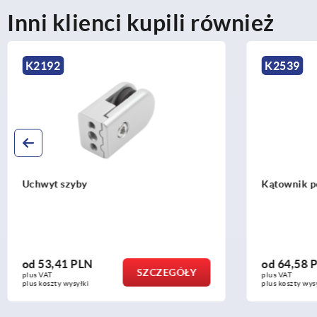
Inni klienci kupili również
K2539
K1047
Kątownik podłogowy typu B i typu I
Elementy
od
64,58 PLN
od
93,
SZCZEGÓŁY
plus VAT
plus VAT
plus koszty wysyłki
plus koszty