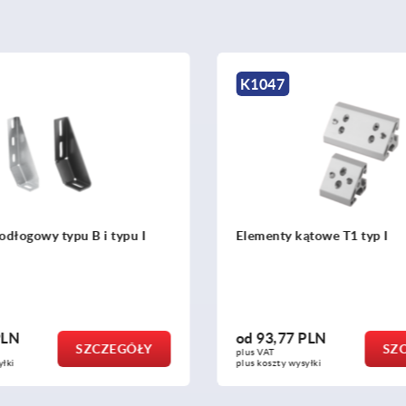
K1046
 kątowe T1 typ I
Zestawy kątowników typ
77 PLN
od
18,74 PLN
SZCZEGÓŁY
plus VAT
 wysyłki
plus koszty wysyłki