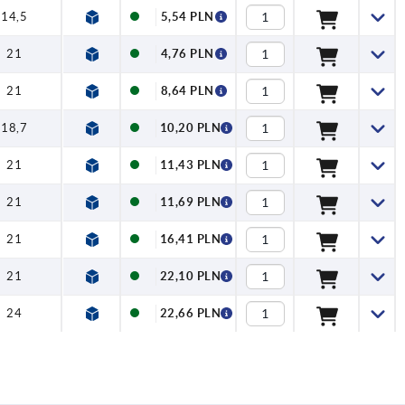
14,5
5,54 PLN
21
4,76 PLN
21
8,64 PLN
18,7
10,20 PLN
21
11,43 PLN
21
11,69 PLN
21
16,41 PLN
21
22,10 PLN
24
22,66 PLN