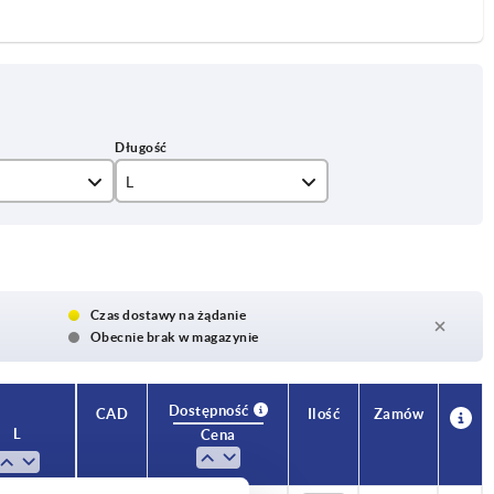
L
11,5
14,5
18,7
Czas dostawy na żądanie
Obecnie brak w magazynie
21
24
Dostępność
CAD
Ilość
Zamów
L
Cena