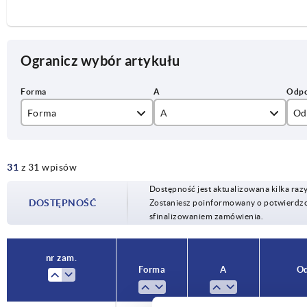
Ogranicz wybór artykułu
Forma
A
Od
B
31
z 31 wpisów
13
13
Dostępność jest aktualizowana kilka raz
DOSTĘPNOŚĆ
Zostaniesz poinformowany o potwierdzon
15
15
sfinalizowaniem zamówienia.
16
16
nr zam.
18
18
Forma
A
Od
20
20 