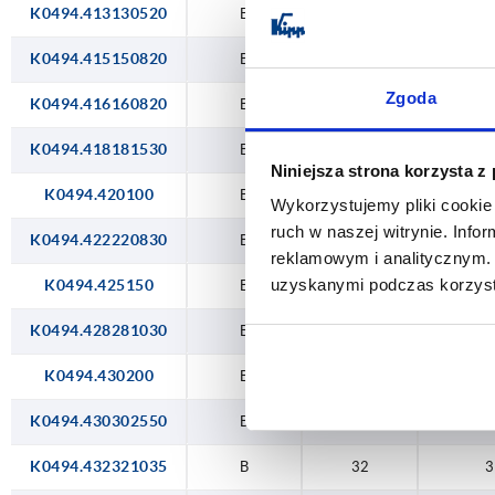
K0494.413130520
B
13
1
22
22
K0494.415150820
25
25 
B
15
1
Zgoda
28
28
K0494.416160820
B
16
1
30
30 
K0494.418181530
B
18
1
Niniejsza strona korzysta z
32
30
K0494.420100
B
20
20
Wykorzystujemy pliki cookie 
ruch w naszej witrynie. Inf
34
32
K0494.422220830
B
22
2
reklamowym i analitycznym. 
35
34
uzyskanymi podczas korzysta
K0494.425150
B
25
2
38
35
K0494.428281030
B
28
40
38
K0494.430200
B
30
30
45
40 
K0494.430302550
B
30
3
48
40 
K0494.432321035
B
32
3