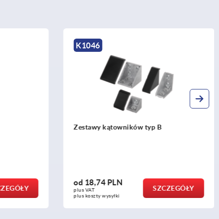
K2193
 B
Łącznik kątowy do uchwytów szyby
od
31,83 PLN
SZCZEGÓŁY
SZCZEGÓŁY
plus VAT
plus koszty wysyłki