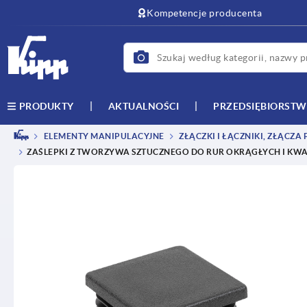
text.skipToContent
text.skipToNavigation
Kompetencje producenta
AKTUALNOŚCI
PRZEDSIĘBIORST
PRODUKTY
ELEMENTY MANIPULACYJNE
ZŁĄCZKI I ŁĄCZNIKI, ZŁĄCZA
ZAŚLEPKI Z TWORZYWA SZTUCZNEGO DO RUR OKRĄGŁYCH I KW