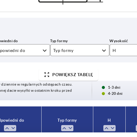
powiedni do
Typ formy
H
kwadratowy
3
POWIĘKSZ TABELĘ
4
x13x0,5-2
y dziennie w regularnych odstępach czasu.
5
1-3 dni
ej dacie wysyłki w ostatnim kroku przed
x15x0,8-2
4-20 dni
6
x16x0,8-2
7
x18x1,5-3
powiedni do
Typ formy
H
x 20 x 0,8-3