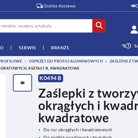
Szybka dostawa
D
S
WO
SERWIS
BRANŻE
 PROFILOWE
OSPRZĘT DO PROFILI ALUMINIOWYCH
ZAŚLEPKI Z 
ADRATOWYCH, KSZTAŁT B, KWADRATOWE
K0494 B
Zaślepki z tworz
okrągłych i kwadr
kwadratowe
Do rur okrągłych i kwadratowych
Do podłóż wrażliwych i twardych