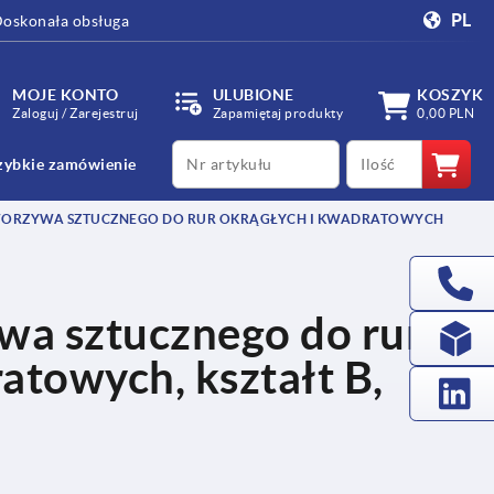
PL
oskonała obsługa
MOJE KONTO
ULUBIONE
KOSZYK
Zaloguj / Zarejestruj
Zapamiętaj produkty
0,00 PLN
productCode
qty
zybkie zamówienie
TWORZYWA SZTUCZNEGO DO RUR OKRĄGŁYCH I KWADRATOWYCH
ywa sztucznego do rur
atowych, kształt B,