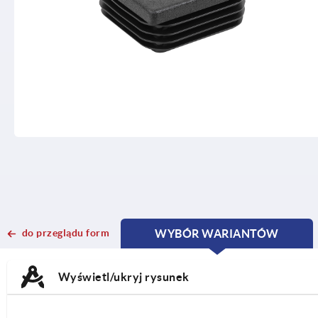
do przeglądu form
WYBÓR WARIANTÓW
CURRENT
CURRENT
TAB:
TAB:
Wyświetl/ukryj rysunek