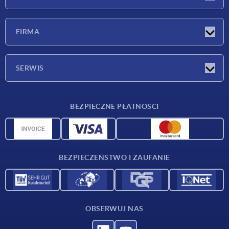
Nowości
FIRMA
Targi
Firma
SERWIS
Warunki dostawy
BEZPIECZNE PŁATNOŚCI
Przegląd surowców
Dane CAD
Kontakt
BEZPIECZEŃSTWO I ZAUFANIE
OBSERWUJ NAS