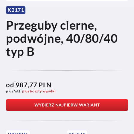
K2171
Przeguby cierne,
podwójne, 40/80/40
typ B
od
987,77 PLN
plus VAT
plus koszty wysyłki
WYBIERZ NAJPIERW WARIANT