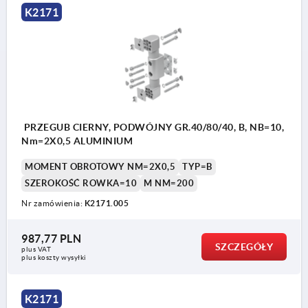
K2171
PRZEGUB CIERNY, PODWÓJNY GR.40/80/40, B, NB=10,
Nm=2X0,5 ALUMINIUM
MOMENT OBROTOWY NM=2X0,5
TYP=B
SZEROKOŚĆ ROWKA=10
M NM=200
Nr zamówienia:
K2171.005
987,77 PLN
SZCZEGÓŁY
plus VAT
plus koszty wysyłki
K2171