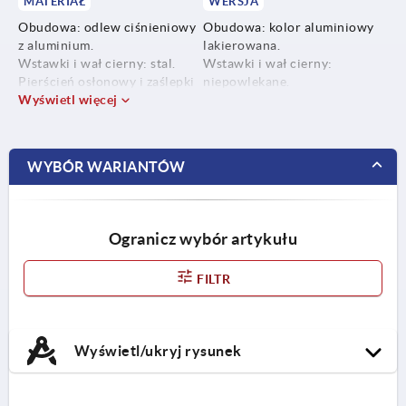
MATERIAŁ
WERSJA
Obudowa: odlew ciśnieniowy
Obudowa: kolor aluminiowy
z aluminium.
lakierowana.
Wstawki i wał cierny: stal.
Wstawki i wał cierny:
Pierścień osłonowy i zaślepki
niepowlekane.
do profili: tworzywo sztuczne.
Wyświetl więcej
Pierścień osłonowy i zaślepki
Rowkowe płytki mocujące:
do profili: podobne do RAL
odlew ciśnieniowy
7042.
z aluminium.
Rowkowe płytki mocujące:
WYBÓR WARIANTÓW
Śruby, podkładki i nakrętki do
kolor aluminiowy
rowków teowych: stal.
lakierowane.
Śruby, podkładki i nakrętki do
rowków teowych:
Ogranicz wybór artykułu
ocynkowane.
FILTR
Wyświetl/ukryj rysunek