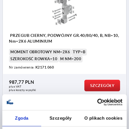
PRZEGUB CIERNY, PODWÓJNY GR.40/80/40, B, NB=10,
Nm=2X6 ALUMINIUM
MOMENT OBROTOWY NM=2X6
TYP=B
SZEROKOŚĆ ROWKA=10
M NM=200
Nr zamówienia:
K2171.060
987,77 PLN
SZCZEGÓŁY
plus VAT
plus koszty wysyłki
K2171
Zgoda
Szczegóły
O plikach cookies