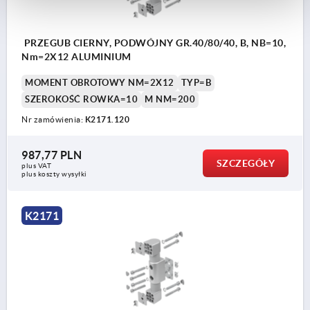
PRZEGUB CIERNY, PODWÓJNY GR.40/80/40, B, NB=10,
Nm=2X12 ALUMINIUM
MOMENT OBROTOWY NM=2X12
TYP=B
SZEROKOŚĆ ROWKA=10
M NM=200
Nr zamówienia:
K2171.120
987,77 PLN
SZCZEGÓŁY
plus VAT
plus koszty wysyłki
K2171