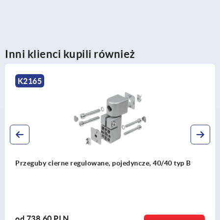
Inni klienci kupili również
K2187
ulowane, pojedyncze, 40/40 typ B
Zaślepki do profi
od
1,86 PLN