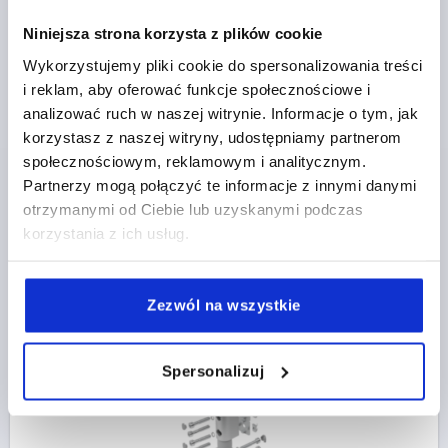
Niniejsza strona korzysta z plików cookie
Wykorzystujemy pliki cookie do spersonalizowania treści
i reklam, aby oferować funkcje społecznościowe i
PRZEGUB CIERNY, PODWÓJNY GR.40/80/40, B, NB=10,
analizować ruch w naszej witrynie. Informacje o tym, jak
Nm=2X9 ALUMINIUM
korzystasz z naszej witryny, udostępniamy partnerom
MOMENT OBROTOWY NM=2X9
TYP=B
społecznościowym, reklamowym i analitycznym.
SZEROKOŚĆ ROWKA=10
M NM=200
Partnerzy mogą połączyć te informacje z innymi danymi
Nr zamówienia:
K2171.090
otrzymanymi od Ciebie lub uzyskanymi podczas
korzystania z ich usług.
987,77 PLN
SZCZEGÓŁY
plus VAT
plus koszty wysyłki
Zezwól na wszystkie
K2171
Spersonalizuj