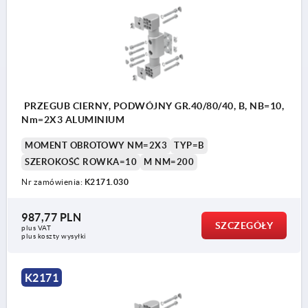
PRZEGUB CIERNY, PODWÓJNY GR.40/80/40, B, NB=10,
Nm=2X3 ALUMINIUM
MOMENT OBROTOWY NM=2X3
TYP=B
SZEROKOŚĆ ROWKA=10
M NM=200
Nr zamówienia:
K2171.030
987,77 PLN
SZCZEGÓŁY
plus VAT
plus koszty wysyłki
K2171