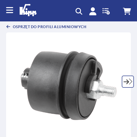
text.skipToContent
text.skipToNavigation
OSPRZĘT DO PROFILI ALUMINIOWYCH