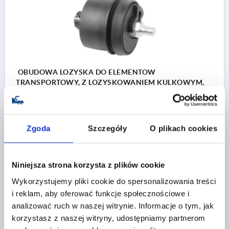
OBUDOWA LOZYSKA DO ELEMENTOW
TRANSPORTOWY, Z LOZYSKOWANIEM KULKOWYM,
D=50, POLIAMID, PU=2, BN=8
TYP=I
DLA ROWKA=8
ŚREDNICA=50
F MAKS. N=1000
X MIN.=160
X MAX.=800
Zgoda
Szczegóły
O plikach cookies
Nr zamówienia:
K2056.5008
Niniejsza strona korzysta z plików cookie
76,28 PLN
SZCZEGÓŁY
plus VAT
plus koszty wysyłki
Wykorzystujemy pliki cookie do spersonalizowania treści
i reklam, aby oferować funkcje społecznościowe i
analizować ruch w naszej witrynie. Informacje o tym, jak
korzystasz z naszej witryny, udostępniamy partnerom
SZCZEGÓŁY PRODUKTU