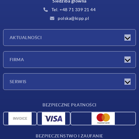
Siedziba główna
Tel. +48 71 339 21 44
polska@kipp.pl
AKTUALNOŚCI
Nowości
FIRMA
Targi
Firma
SERWIS
Warunki dostawy
BEZPIECZNE PŁATNOŚCI
Przegląd surowców
Dane CAD
Kontakt
BEZPIECZEŃSTWO I ZAUFANIE