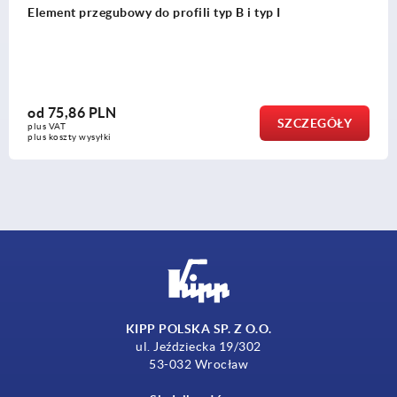
 przegubowy do profili typ B i typ I
Ślizg
86 PLN
od
91
SZCZEGÓŁY
plus VA
y wysyłki
plus kos
KIPP POLSKA SP. Z O.O.
ul. Jeździecka 19/302
53-032 Wrocław