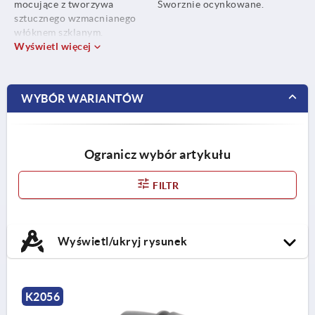
mocujące z tworzywa
Sworznie ocynkowane.
sztucznego wzmacnianego
włóknem szklanym.
Sworznie stalowe.
Wyświetl więcej
WYBÓR WARIANTÓW
Ogranicz wybór artykułu
FILTR
Wyświetl/ukryj rysunek
K2056