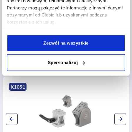
społecznościowym, reklamowym i analitycznym.
Partnerzy mogą połączyć te informacje z innymi danymi
CAD
otrzymanymi od Ciebie lub uzyskanymi podczas
korzystania z ich usług.
POBIERANIE
Zezwól na wszystkie
Spersonalizuj
Inni klienci kupili również
1
K18