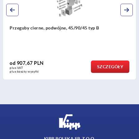
45/90/45 typ B
Elementy kątowe T1 typ I
od
93,77 PLN
SZCZEGÓŁY
plus VAT
plus koszty wysyłki
KIPP POLSKA SP. Z O.O.