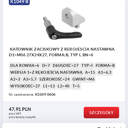
K1049 B
KATOWNIK ZACISKOWY Z REKOJESCIA NASTAWNA
D1=M06 27X24X27, FORMA:B, TYP I, BN=6
DLA ROWKA=6
D=7
DŁUGOŚĆ=27
TYP=I
FORMA=B
WERSJA 1=Z RĘKOJEŚCIĄ NASTAWNĄ
A=15
A1=6,3
A2=3
A3=5,7
SZEROKOŚĆ=24
GWINT=M6
WYSOKOŚĆ=27
L1=13
L2=40
T=5
Nr zamówienia:
K1049.0606
47,91 PLN
SZCZEGÓŁY
plus VAT
plus koszty wysyłki