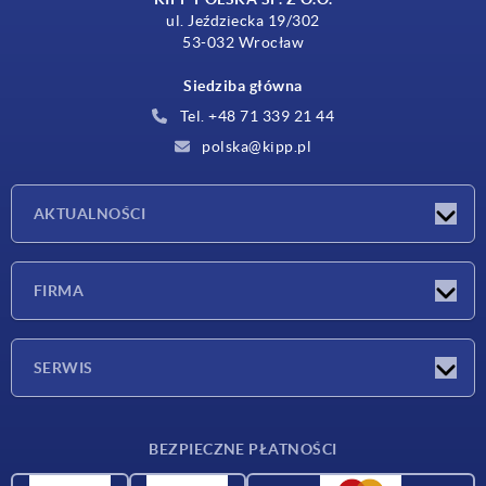
ul. Jeździecka 19/302
53-032 Wrocław
Siedziba główna
Tel. +48 71 339 21 44
polska@kipp.pl
AKTUALNOŚCI
Nowości
FIRMA
Targi
Firma
SERWIS
Warunki dostawy
BEZPIECZNE PŁATNOŚCI
Przegląd surowców