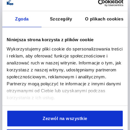
K1049 B
Zgoda
Szczegóły
O plikach cookies
Niniejsza strona korzysta z plików cookie
Wykorzystujemy pliki cookie do spersonalizowania treści
KATOWNIK ZACISKOWY Z REKOJESCIA NASTAWNA
i reklam, aby oferować funkcje społecznościowe i
D1=M08 36X32X36, FORMA:B, TYP I, BN=8
analizować ruch w naszej witrynie. Informacje o tym, jak
korzystasz z naszej witryny, udostępniamy partnerom
DLA ROWKA=8
D=9
DŁUGOŚĆ=36
TYP=I
FORMA=B
społecznościowym, reklamowym i analitycznym.
WERSJA 1=Z RĘKOJEŚCIĄ NASTAWNĄ
A=20
A1=9
Partnerzy mogą połączyć te informacje z innymi danymi
A2=4
A3=7,5
SZEROKOŚĆ=32
GWINT=M8
otrzymanymi od Ciebie lub uzyskanymi podczas
WYSOKOŚĆ=36
L1=18
L2=65
T=6
korzystania z ich usług.
Nr zamówienia:
K1049.0808
56,62 PLN
Zezwól na wszystkie
SZCZEGÓŁY
plus VAT
plus koszty wysyłki