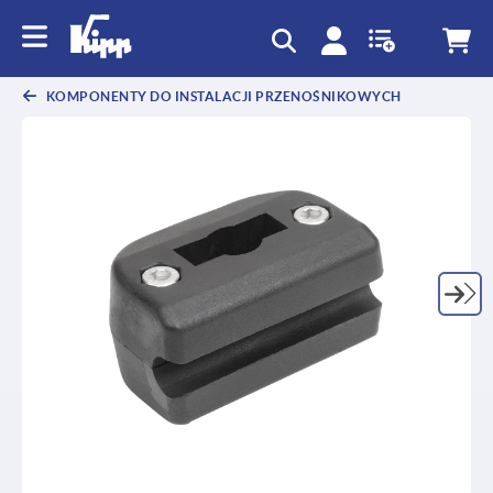
text.skipToContent
text.skipToNavigation
KOMPONENTY DO INSTALACJI PRZENOŚNIKOWYCH