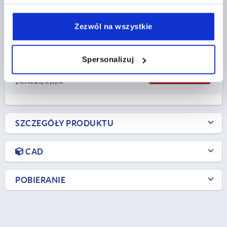
B5=19,25
B6=8,5
B7=1,25
ŚREDNICA=8,5
D1=12
D2=12
GWINT=M8
WYSOKOŚĆ=31
DŁUGOŚĆ=59
Zezwól na wszystkie
L1=40,6
L2=25,5
Nr zamówienia:
K2299.2609112
Spersonalizuj
16,19 PLN
SZCZEGÓŁY
plus VAT
plus koszty wysyłki
SZCZEGÓŁY PRODUKTU
CAD
POBIERANIE