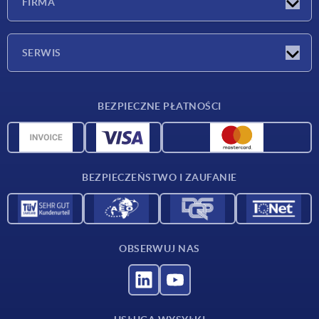
FIRMA
Targi
Firma
SERWIS
Warunki dostawy
BEZPIECZNE PŁATNOŚCI
Przegląd surowców
Dane CAD
Kontakt
BEZPIECZEŃSTWO I ZAUFANIE
OBSERWUJ NAS