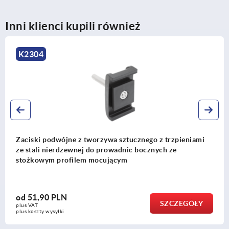
Inni klienci kupili również
4
K23
 podwójne z tworzywa sztucznego z trzpieniami
Zacis
i nierdzewnej do prowadnic bocznych ze
boczn
wym profilem mocującym
90 PLN
od
20
SZCZEGÓŁY
plus VA
y wysyłki
plus kos