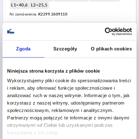
L1=40,6
L2=25,5
Nr zamówienia:
K2299.2609110
16,19 PLN
SZCZEGÓŁY
plus VAT
plus koszty wysyłki
Zgoda
Szczegóły
O plikach cookies
K2299
Niniejsza strona korzysta z plików cookie
Wykorzystujemy pliki cookie do spersonalizowania treści
i reklam, aby oferować funkcje społecznościowe i
analizować ruch w naszej witrynie. Informacje o tym, jak
korzystasz z naszej witryny, udostępniamy partnerom
ZACISK POJEDYNCZY DO OKRĄGŁEGO PROFILU
społecznościowym, reklamowym i analitycznym.
MOCUJ, BEZ TRZPIENI, D=8,5, L=59, B=38,5, POLIAMID
Partnerzy mogą połączyć te informacje z innymi danymi
CZARNY
otrzymanymi od Ciebie lub uzyskanymi podczas
korzystania z ich usług.
SZEROKOŚĆ=38,5
B1=22
B2=43
B3=6,5
B4=6,5