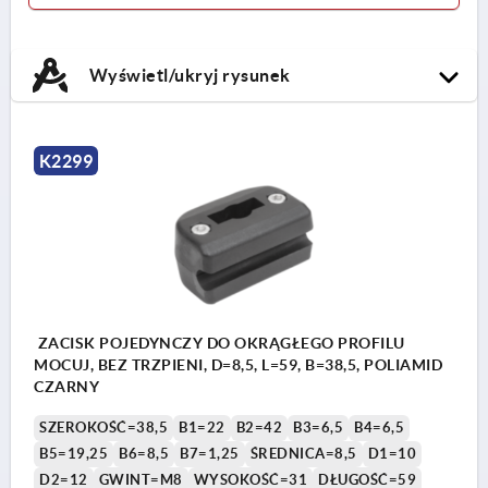
Wyświetl/ukryj rysunek
K2299
ZACISK POJEDYNCZY DO OKRĄGŁEGO PROFILU
MOCUJ, BEZ TRZPIENI, D=8,5, L=59, B=38,5, POLIAMID
CZARNY
SZEROKOŚĆ=38,5
B1=22
B2=42
B3=6,5
B4=6,5
B5=19,25
B6=8,5
B7=1,25
ŚREDNICA=8,5
D1=10
D2=12
GWINT=M8
WYSOKOŚĆ=31
DŁUGOŚĆ=59