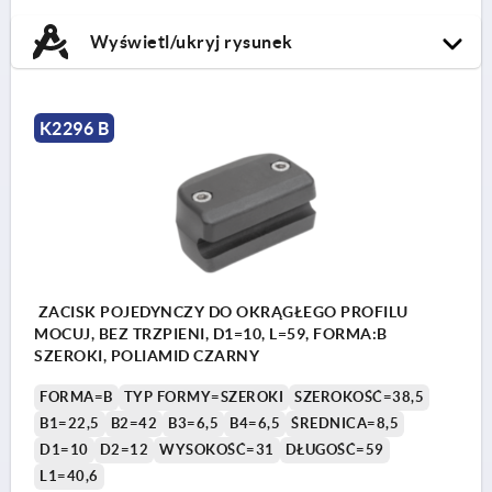
Wyświetl/ukryj rysunek
K2296 B
ZACISK POJEDYNCZY DO OKRĄGŁEGO PROFILU
MOCUJ, BEZ TRZPIENI, D1=10, L=59, FORMA:B
SZEROKI, POLIAMID CZARNY
FORMA=B
TYP FORMY=SZEROKI
SZEROKOŚĆ=38,5
B1=22,5
B2=42
B3=6,5
B4=6,5
ŚREDNICA=8,5
D1=10
D2=12
WYSOKOŚĆ=31
DŁUGOŚĆ=59
L1=40,6