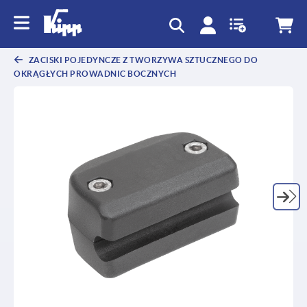
text.skipToContent
text.skipToNavigation
ZACISKI POJEDYNCZE Z TWORZYWA SZTUCZNEGO DO
OKRĄGŁYCH PROWADNIC BOCZNYCH