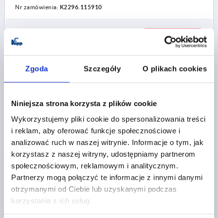
Nr zamówienia:
K2296.115910
17,38 PLN
SZCZEGÓŁY
plus VAT
plus koszty wysyłki
Zgoda
Szczegóły
O plikach cookies
K2296 B
Niniejsza strona korzysta z plików cookie
Wykorzystujemy pliki cookie do spersonalizowania treści
i reklam, aby oferować funkcje społecznościowe i
analizować ruch w naszej witrynie. Informacje o tym, jak
korzystasz z naszej witryny, udostępniamy partnerom
ZACISK POJEDYNCZY DO OKRĄGŁEGO PROFILU
społecznościowym, reklamowym i analitycznym.
MOCUJ, BEZ TRZPIENI, D1=12, L=59, FORMA:B
SZEROKI, POLIAMID CZARNY
Partnerzy mogą połączyć te informacje z innymi danymi
otrzymanymi od Ciebie lub uzyskanymi podczas
FORMA=B
TYP FORMY=SZEROKI
SZEROKOŚĆ=38,5
korzystania z ich usług.
B1=22,5
B2=43
B3=6,5
B4=6,5
ŚREDNICA=8,5
D1=12
D2=12
WYSOKOŚĆ=31
DŁUGOŚĆ=59