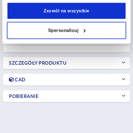
L1=40,6
Zezwól na wszystkie
Nr zamówienia:
K2296.115912
Spersonalizuj
17,38 PLN
SZCZEGÓŁY
plus VAT
plus koszty wysyłki
SZCZEGÓŁY PRODUKTU
CAD
POBIERANIE