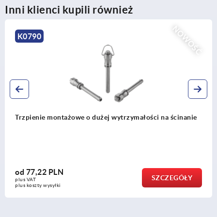
Inni klienci kupili również
NOWOŚĆ
K0791
trzymałości na ścinanie
Trzpienie montażowe z uchwyt
nierdzewnej, o dużej wytrzyma
od
114,80 PLN
SZCZEGÓŁY
plus VAT
plus koszty wysyłki