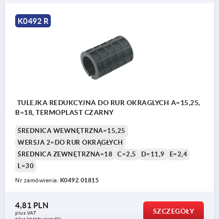
K0492 R
TULEJKA REDUKCYJNA DO RUR OKRAGLYCH A=15,25,
B=18, TERMOPLAST CZARNY
ŚREDNICA WEWNĘTRZNA=15,25
WERSJA 2=DO RUR OKRĄGŁYCH
ŚREDNICA ZEWNĘTRZNA=18
C=2,5
D=11,9
E=2,4
L=30
Nr zamówienia:
K0492.01815
4,81 PLN
SZCZEGÓŁY
plus VAT
plus koszty wysyłki