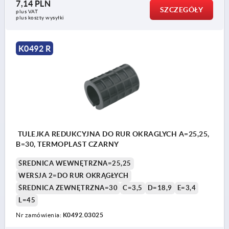
7,14 PLN
SZCZEGÓŁY
plus VAT
plus koszty wysyłki
K0492 R
TULEJKA REDUKCYJNA DO RUR OKRAGLYCH A=25,25,
B=30, TERMOPLAST CZARNY
ŚREDNICA WEWNĘTRZNA=25,25
WERSJA 2=DO RUR OKRĄGŁYCH
ŚREDNICA ZEWNĘTRZNA=30
C=3,5
D=18,9
E=3,4
L=45
Nr zamówienia:
K0492.03025