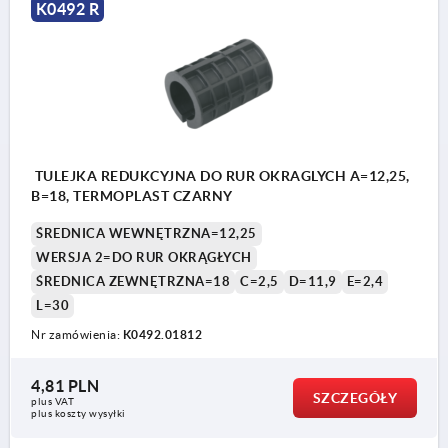
K0492 R
TULEJKA REDUKCYJNA DO RUR OKRAGLYCH A=12,25,
B=18, TERMOPLAST CZARNY
ŚREDNICA WEWNĘTRZNA=12,25
WERSJA 2=DO RUR OKRĄGŁYCH
ŚREDNICA ZEWNĘTRZNA=18
C=2,5
D=11,9
E=2,4
L=30
Nr zamówienia:
K0492.01812
4,81 PLN
SZCZEGÓŁY
plus VAT
plus koszty wysyłki