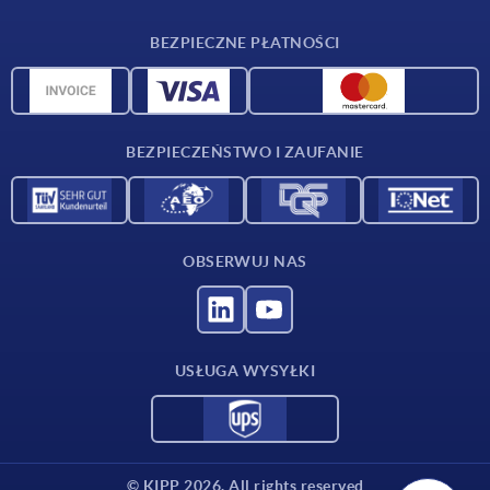
Warunki dostawy
BEZPIECZNE PŁATNOŚCI
Przegląd surowców
Dane CAD
Kontakt
BEZPIECZEŃSTWO I ZAUFANIE
OBSERWUJ NAS
USŁUGA WYSYŁKI
© KIPP 2026. All rights reserved