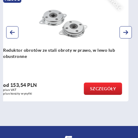
Ć
NOWO
Kołnierze montażowe
od
83,42 PLN
SZCZEGÓŁY
plus VAT
plus koszty wysyłki