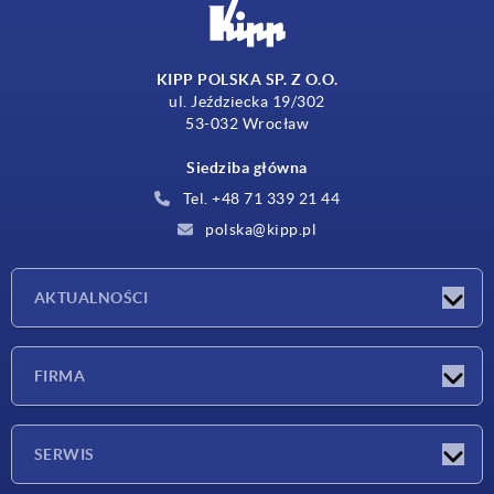
KIPP POLSKA SP. Z O.O.
ul. Jeździecka 19/302
53-032 Wrocław
Siedziba główna
Tel. +48 71 339 21 44
polska@kipp.pl
AKTUALNOŚCI
Nowości
FIRMA
Targi
Firma
SERWIS