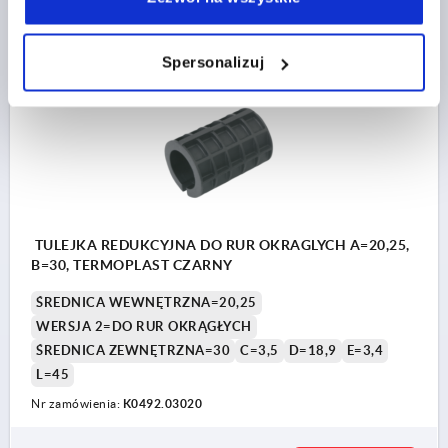
SZCZEGÓŁY
plus VAT
plus koszty wysyłki
Spersonalizuj
K0492 R
TULEJKA REDUKCYJNA DO RUR OKRAGLYCH A=20,25,
B=30, TERMOPLAST CZARNY
ŚREDNICA WEWNĘTRZNA=20,25
WERSJA 2=DO RUR OKRĄGŁYCH
ŚREDNICA ZEWNĘTRZNA=30
C=3,5
D=18,9
E=3,4
L=45
Nr zamówienia:
K0492.03020