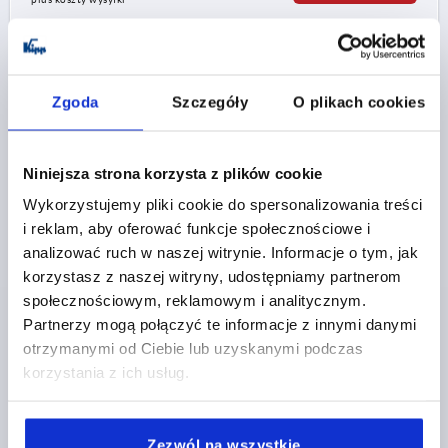
K0492 R
Zgoda
Szczegóły
O plikach cookies
Niniejsza strona korzysta z plików cookie
Wykorzystujemy pliki cookie do spersonalizowania treści
i reklam, aby oferować funkcje społecznościowe i
TULEJKA REDUKCYJNA DO RUR OKRAGLYCH A=16,25,
B=18, TERMOPLAST CZARNY
analizować ruch w naszej witrynie. Informacje o tym, jak
korzystasz z naszej witryny, udostępniamy partnerom
ŚREDNICA WEWNĘTRZNA=16,25
społecznościowym, reklamowym i analitycznym.
WERSJA 2=DO RUR OKRĄGŁYCH
Partnerzy mogą połączyć te informacje z innymi danymi
ŚREDNICA ZEWNĘTRZNA=18
C=2,5
D=11,9
E=2,4
otrzymanymi od Ciebie lub uzyskanymi podczas
L=30
korzystania z ich usług.
Nr zamówienia:
K0492.01816
4,81 PLN
Zezwól na wszystkie