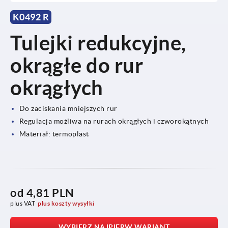
K0492 R
Tulejki redukcyjne,
okrągłe do rur
okrągłych
Do zaciskania mniejszych rur
Regulacja możliwa na rurach okrągłych i czworokątnych
Materiał: termoplast
od
4,81 PLN
plus VAT
plus koszty wysyłki
WYBIERZ NAJPIERW WARIANT