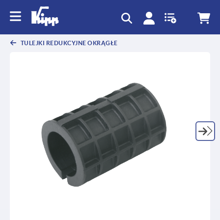
text.skipToContent
text.skipToNavigation
TULEJKI REDUKCYJNE OKRĄGŁE