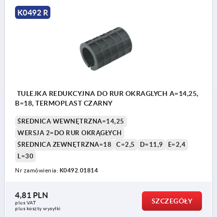
K0492 R
TULEJKA REDUKCYJNA DO RUR OKRAGLYCH A=14,25,
B=18, TERMOPLAST CZARNY
ŚREDNICA WEWNĘTRZNA=14,25
WERSJA 2=DO RUR OKRĄGŁYCH
ŚREDNICA ZEWNĘTRZNA=18
C=2,5
D=11,9
E=2,4
L=30
Nr zamówienia:
K0492.01814
4,81 PLN
SZCZEGÓŁY
plus VAT
plus koszty wysyłki