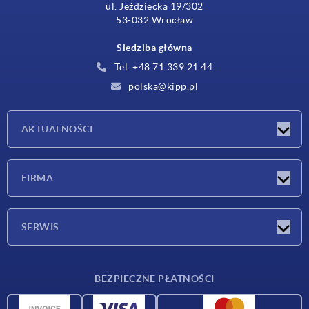
ul. Jeździecka 19/302
53-032 Wrocław
Siedziba główna
Tel. +48 71 339 21 44
polska@kipp.pl
AKTUALNOŚCI
Nowości
FIRMA
Targi
Firma
SERWIS
Warunki dostawy
BEZPIECZNE PŁATNOŚCI
Przegląd surowców
Dane CAD