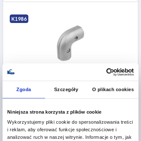
K1986
ŁĄCZNIK STYKOWY 90° Ø30 Z ZABEZPIECZENIEM
PRZED PRZ, TYP I, P=Ø30 ALUMINIUM
Zgoda
Szczegóły
O plikach cookies
PROFIL=Ø30
ESD PRZEWODZĄCE ŁADUNKI ELEKTROSTATYCZNE=TAK
Nr zamówienia:
K1986.30125
Niniejsza strona korzysta z plików cookie
Wykorzystujemy pliki cookie do spersonalizowania treści
56,25 PLN
SZCZEGÓŁY
plus VAT
i reklam, aby oferować funkcje społecznościowe i
plus koszty wysyłki
analizować ruch w naszej witrynie. Informacje o tym, jak