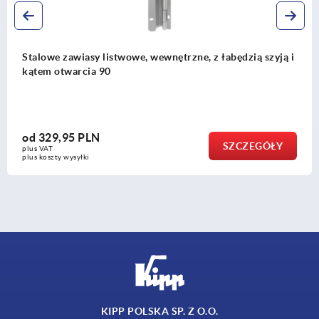
twowe, wewnętrzne, z łabędzią szyją i
Stalowe zawiasy l
i kątem otwarcia 
od
378,50 PLN
SZCZEGÓŁY
plus VAT
plus koszty wysyłki
KIPP POLSKA SP. Z O.O.