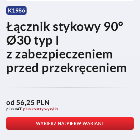
K1986
Łącznik stykowy 90°
Ø30 typ I
z zabezpieczeniem
przed przekręceniem
od
56,25 PLN
plus VAT
plus koszty wysyłki
WYBIERZ NAJPIERW WARIANT