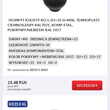
UCHWYT KULISTY RO.1, D1=25 D=M06, TERMOPLAST
CIEMNOSZARY RAL7021, KOMP:STAL,
POKRYWY:NIEBIESKI RAL 5017
GWINT=M6
ŚREDNICA ZEWNĘTRZNA=25
GŁĘBOKOŚĆ GWINTU=10
MATERIAŁ KOMPONENTÓW=STAL
KOLOR POKRYWY =NIEBIESKI RAL 5017
D2=12
D3=17
WYSOKOŚĆ=25
H1=3
H2=2
Nr zamówienia:
K0253.1063
15,48 PLN
SZCZEGÓŁY
plus VAT
plus koszty wysyłki
K0253 IG