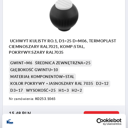
UCHWYT KULISTY RO.1, D1=25 D=M06, TERMOPLAST
CIEMNOSZARY RAL7021, KOMP:STAL,
POKRYWY:SZARY RAL7035
GWINT=M6
ŚREDNICA ZEWNĘTRZNA=25
GŁĘBOKOŚĆ GWINTU=10
MATERIAŁ KOMPONENTÓW=STAL
KOLOR POKRYWY =JASNOSZARY RAL 7035
D2=12
D3=17
WYSOKOŚĆ=25
H1=3
H2=2
Nr zamówienia:
K0253.1065
15,48 PLN
SZCZEGÓŁY
plus VAT
plus koszty wysyłki