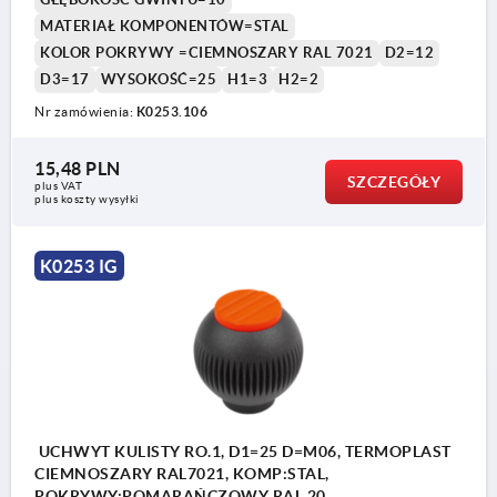
MATERIAŁ KOMPONENTÓW=STAL
KOLOR POKRYWY =CIEMNOSZARY RAL 7021
D2=12
D3=17
WYSOKOŚĆ=25
H1=3
H2=2
Nr zamówienia:
K0253.106
15,48 PLN
SZCZEGÓŁY
plus VAT
plus koszty wysyłki
K0253 IG
UCHWYT KULISTY RO.1, D1=25 D=M06, TERMOPLAST
CIEMNOSZARY RAL7021, KOMP:STAL,
POKRYWY:POMARAŃCZOWY RAL 20