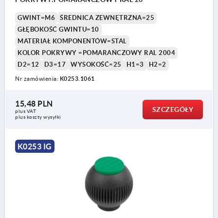
GWINT=M6
ŚREDNICA ZEWNĘTRZNA=25
GŁĘBOKOŚĆ GWINTU=10
MATERIAŁ KOMPONENTÓW=STAL
KOLOR POKRYWY =POMARAŃCZOWY RAL 2004
D2=12
D3=17
WYSOKOŚĆ=25
H1=3
H2=2
Nr zamówienia:
K0253.1061
15,48 PLN
SZCZEGÓŁY
plus VAT
plus koszty wysyłki
K0253 IG