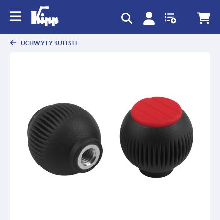
text.skipToContent
text.skipToNavigation
UCHWYTY KULISTE