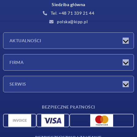
Siedziba główna
Tel. +48 71 339 21 44
polska@kipp.pl
AKTUALNOŚCI
Nowości
FIRMA
Targi
Firma
SERWIS
Warunki dostawy
BEZPIECZNE PŁATNOŚCI
Przegląd surowców
Dane CAD
Kontakt