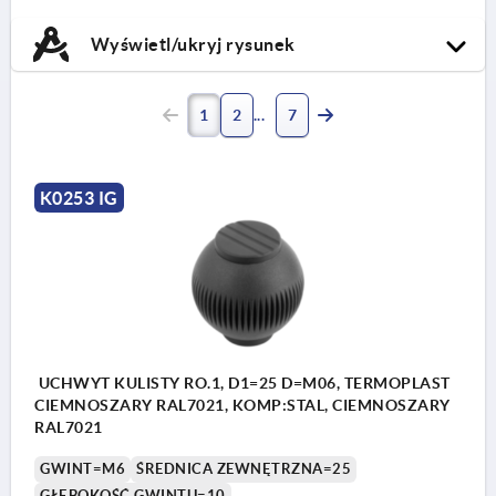
Wyświetl/ukryj rysunek
1
2
7
K0253 IG
UCHWYT KULISTY RO.1, D1=25 D=M06, TERMOPLAST
CIEMNOSZARY RAL7021, KOMP:STAL, CIEMNOSZARY
RAL7021
GWINT=M6
ŚREDNICA ZEWNĘTRZNA=25
GŁĘBOKOŚĆ GWINTU=10