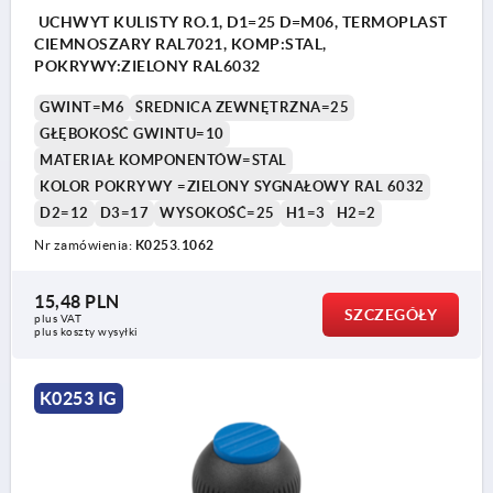
UCHWYT KULISTY RO.1, D1=25 D=M06, TERMOPLAST
CIEMNOSZARY RAL7021, KOMP:STAL,
POKRYWY:ZIELONY RAL6032
GWINT=M6
ŚREDNICA ZEWNĘTRZNA=25
GŁĘBOKOŚĆ GWINTU=10
MATERIAŁ KOMPONENTÓW=STAL
KOLOR POKRYWY =ZIELONY SYGNAŁOWY RAL 6032
D2=12
D3=17
WYSOKOŚĆ=25
H1=3
H2=2
Nr zamówienia:
K0253.1062
15,48 PLN
SZCZEGÓŁY
plus VAT
plus koszty wysyłki
K0253 IG