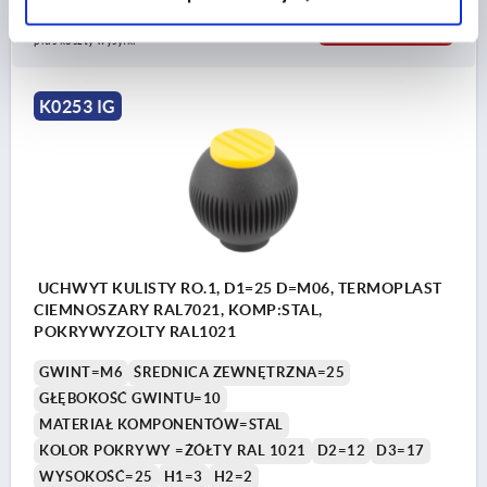
15,48 PLN
SZCZEGÓŁY
plus VAT
plus koszty wysyłki
K0253 IG
UCHWYT KULISTY RO.1, D1=25 D=M06, TERMOPLAST
CIEMNOSZARY RAL7021, KOMP:STAL,
POKRYWYZOLTY RAL1021
GWINT=M6
ŚREDNICA ZEWNĘTRZNA=25
GŁĘBOKOŚĆ GWINTU=10
MATERIAŁ KOMPONENTÓW=STAL
KOLOR POKRYWY =ŻÓŁTY RAL 1021
D2=12
D3=17
WYSOKOŚĆ=25
H1=3
H2=2