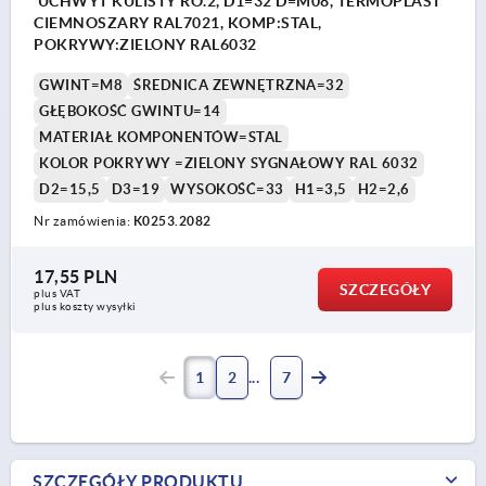
UCHWYT KULISTY RO.2, D1=32 D=M08, TERMOPLAST
CIEMNOSZARY RAL7021, KOMP:STAL,
POKRYWY:ZIELONY RAL6032
GWINT=M8
ŚREDNICA ZEWNĘTRZNA=32
GŁĘBOKOŚĆ GWINTU=14
MATERIAŁ KOMPONENTÓW=STAL
KOLOR POKRYWY =ZIELONY SYGNAŁOWY RAL 6032
D2=15,5
D3=19
WYSOKOŚĆ=33
H1=3,5
H2=2,6
Nr zamówienia:
K0253.2082
17,55 PLN
SZCZEGÓŁY
plus VAT
plus koszty wysyłki
1
2
7
SZCZEGÓŁY PRODUKTU