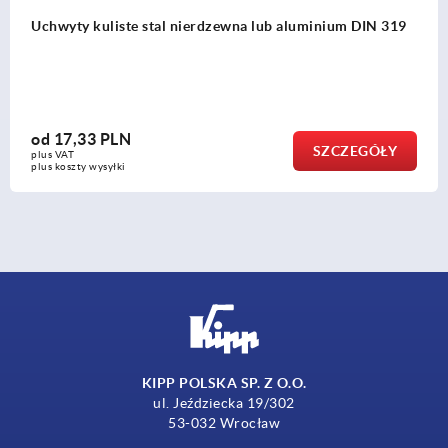
Uchwyty kuliste gładkie rozszerzona DIN 319
od
2,05 PLN
SZCZEGÓŁ
plus VAT
plus koszty wysyłki
KIPP POLSKA SP. Z O.O.
ul. Jeździecka 19/302
53-032 Wrocław