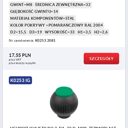
GWINT=M8
ŚREDNICA ZEWNĘTRZNA=32
GŁĘBOKOŚĆ GWINTU=14
MATERIAŁ KOMPONENTÓW=STAL
KOLOR POKRYWY =POMARAŃCZOWY RAL 2004
D2=15,5
D3=19
WYSOKOŚĆ=33
H1=3,5
H2=2,6
Nr zamówienia:
K0253.2081
17,55 PLN
SZCZEGÓŁY
plus VAT
plus koszty wysyłki
K0253 IG