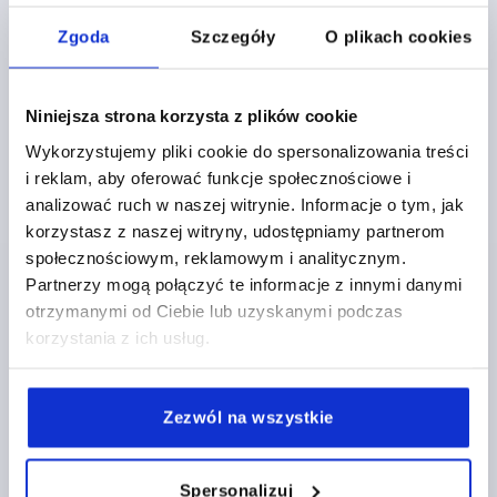
Zgoda
Szczegóły
O plikach cookies
K0253 IG
Niniejsza strona korzysta z plików cookie
Wykorzystujemy pliki cookie do spersonalizowania treści
i reklam, aby oferować funkcje społecznościowe i
analizować ruch w naszej witrynie. Informacje o tym, jak
UCHWYT KULISTY RO.1, D1=25 D=M06, TERMOPLAST
korzystasz z naszej witryny, udostępniamy partnerom
CIEMNOSZARY RAL7021, KOMP:STAL,
społecznościowym, reklamowym i analitycznym.
POKRYWY:CZERWONY RAL3020
Partnerzy mogą połączyć te informacje z innymi danymi
otrzymanymi od Ciebie lub uzyskanymi podczas
GWINT=M6
ŚREDNICA ZEWNĘTRZNA=25
korzystania z ich usług.
GŁĘBOKOŚĆ GWINTU=10
MATERIAŁ KOMPONENTÓW=STAL
KOLOR POKRYWY =CZERWONY RAL 3020
D2=12
Zezwól na wszystkie
D3=17
WYSOKOŚĆ=25
H1=3
H2=2
Nr zamówienia:
K0253.1066
Spersonalizuj