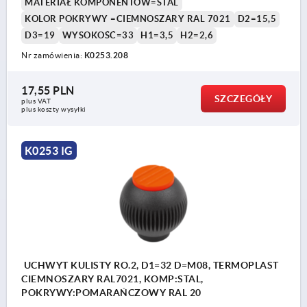
MATERIAŁ KOMPONENTÓW=STAL
KOLOR POKRYWY =CIEMNOSZARY RAL 7021
D2=15,5
D3=19
WYSOKOŚĆ=33
H1=3,5
H2=2,6
Nr zamówienia:
K0253.208
17,55 PLN
SZCZEGÓŁY
plus VAT
plus koszty wysyłki
K0253 IG
UCHWYT KULISTY RO.2, D1=32 D=M08, TERMOPLAST
CIEMNOSZARY RAL7021, KOMP:STAL,
POKRYWY:POMARAŃCZOWY RAL 20