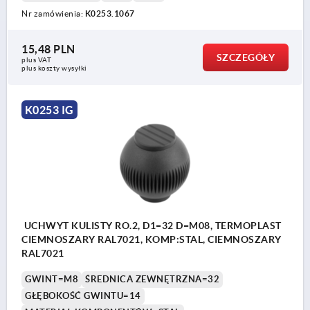
Nr zamówienia:
K0253.1067
15,48 PLN
SZCZEGÓŁY
plus VAT
plus koszty wysyłki
K0253 IG
UCHWYT KULISTY RO.2, D1=32 D=M08, TERMOPLAST
CIEMNOSZARY RAL7021, KOMP:STAL, CIEMNOSZARY
RAL7021
GWINT=M8
ŚREDNICA ZEWNĘTRZNA=32
GŁĘBOKOŚĆ GWINTU=14