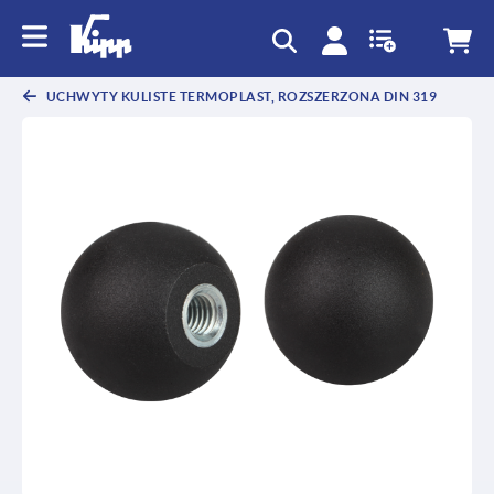
text.skipToContent
text.skipToNavigation
UCHWYTY KULISTE TERMOPLAST, ROZSZERZONA DIN 319