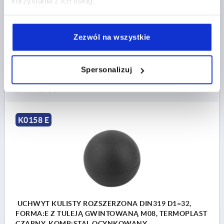
korzystania z ich usług.
GWINT=M8
ŚREDNICA ZEWNĘTRZNA=25
GŁĘBOKOŚĆ GWINTU=9
FORMA=E
D6=15
WYSOKOŚĆ=22,5
Zezwól na wszystkie
Nr zamówienia:
K0158.22508
Spersonalizuj
3,78 PLN
SZCZEGÓŁY
plus VAT
plus koszty wysyłki
K0158 E
UCHWYT KULISTY ROZSZERZONA DIN319 D1=32,
FORMA:E Z TULEJĄ GWINTOWANĄ M08, TERMOPLAST
CZARNY, KOMP:STAL OCYNKOWANY