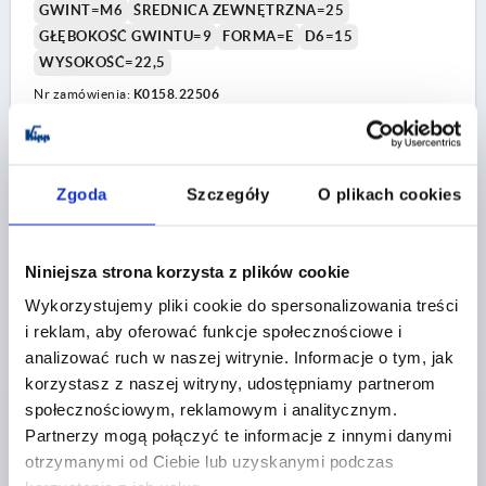
GWINT=M6
ŚREDNICA ZEWNĘTRZNA=25
GŁĘBOKOŚĆ GWINTU=9
FORMA=E
D6=15
WYSOKOŚĆ=22,5
Nr zamówienia:
K0158.22506
3,13 PLN
SZCZEGÓŁY
plus VAT
plus koszty wysyłki
Zgoda
Szczegóły
O plikach cookies
K0158 E
Niniejsza strona korzysta z plików cookie
Wykorzystujemy pliki cookie do spersonalizowania treści
i reklam, aby oferować funkcje społecznościowe i
analizować ruch w naszej witrynie. Informacje o tym, jak
korzystasz z naszej witryny, udostępniamy partnerom
społecznościowym, reklamowym i analitycznym.
UCHWYT KULISTY ROZSZERZONA DIN319 D1=25,
Partnerzy mogą połączyć te informacje z innymi danymi
FORMA:E Z TULEJĄ GWINTOWANĄ M08, TERMOPLAST
otrzymanymi od Ciebie lub uzyskanymi podczas
CZARNY, KOMP:STAL OCYNKOWANY