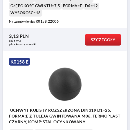
GŁĘBOKOŚĆ GWINTU=7,5
FORMA=E
D6=12
WYSOKOŚĆ=18
Nr zamówienia:
K0158.22006
3,13 PLN
SZCZEGÓŁY
plus VAT
plus koszty wysyłki
K0158 E
UCHWYT KULISTY ROZSZERZONA DIN319 D1=25,
FORMA:E Z TULEJĄ GWINTOWANĄ M06, TERMOPLAST
CZARNY, KOMP:STAL OCYNKOWANY