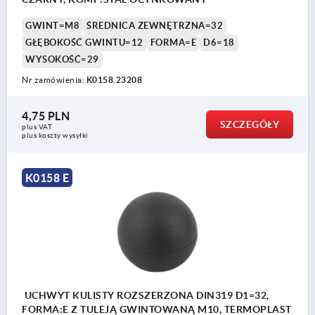
GWINT=M8
ŚREDNICA ZEWNĘTRZNA=32
GŁĘBOKOŚĆ GWINTU=12
FORMA=E
D6=18
WYSOKOŚĆ=29
Nr zamówienia:
K0158.23208
4,75 PLN
SZCZEGÓŁY
plus VAT
plus koszty wysyłki
K0158 E
UCHWYT KULISTY ROZSZERZONA DIN319 D1=32,
FORMA:E Z TULEJĄ GWINTOWANĄ M10, TERMOPLAST