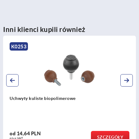
Inni klienci kupili również
K0650
Uchwyty kuliste stal nierdzewna lub aluminium DIN 319
od
17,33 PLN
SZCZEGÓŁY
plus VAT