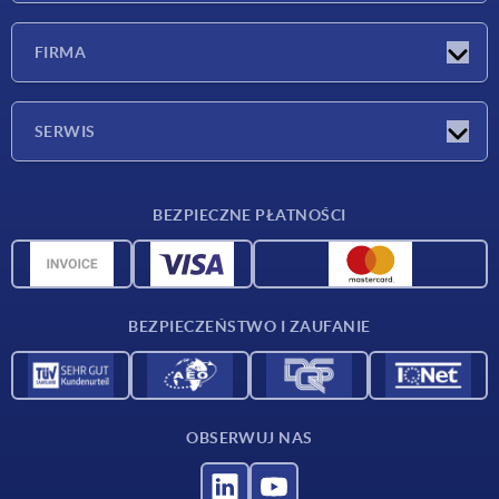
Nowości
FIRMA
Targi
Firma
SERWIS
Warunki dostawy
BEZPIECZNE PŁATNOŚCI
Przegląd surowców
Dane CAD
Kontakt
BEZPIECZEŃSTWO I ZAUFANIE
OBSERWUJ NAS