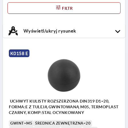
FILTR
Wyświetl/ukryj rysunek
K0158 E
UCHWYT KULISTY ROZSZERZONA DIN319 D1=20,
FORMA:E Z TULEJĄ GWINTOWANĄ M05, TERMOPLAST
CZARNY, KOMP:STAL OCYNKOWANY
GWINT=M5
ŚREDNICA ZEWNĘTRZNA=20