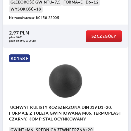
GŁĘBOKOŚĆ GWINTU=7,5
FORMA=E
D6=12
WYSOKOŚĆ=18
Nr zamówienia:
K0158.22005
2,97 PLN
SZCZEGÓŁY
plus VAT
plus koszty wysyłki
K0158 E
UCHWYT KULISTY ROZSZERZONA DIN319 D1=20,
FORMA:E Z TULEJĄ GWINTOWANĄ M06, TERMOPLAST
CZARNY, KOMP:STAL OCYNKOWANY
GWINT=M6
ŚREDNICA ZEWNĘTRZNA=20