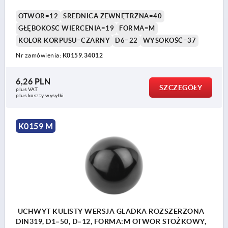
OTWÓR=12
ŚREDNICA ZEWNĘTRZNA=40
GŁĘBOKOŚĆ WIERCENIA=19
FORMA=M
KOLOR KORPUSU=CZARNY
D6=22
WYSOKOŚĆ=37
Nr zamówienia:
K0159.34012
6,26 PLN
SZCZEGÓŁY
plus VAT
plus koszty wysyłki
K0159 M
UCHWYT KULISTY WERSJA GLADKA ROZSZERZONA
DIN319, D1=50, D=12, FORMA:M OTWÓR STOŻKOWY,