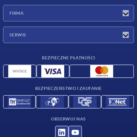
Nowości
FIRMA
Targi
Firma
SERWIS
Warunki dostawy
BEZPIECZNE PŁATNOŚCI
Przegląd surowców
Dane CAD
Kontakt
BEZPIECZEŃSTWO I ZAUFANIE
OBSERWUJ NAS