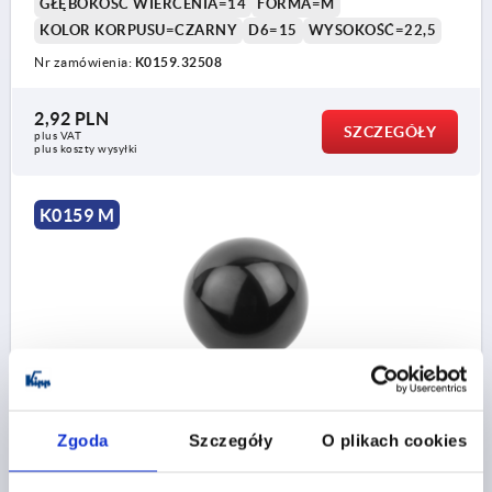
GŁĘBOKOŚĆ WIERCENIA=14
FORMA=M
KOLOR KORPUSU=CZARNY
D6=15
WYSOKOŚĆ=22,5
Nr zamówienia:
K0159.32508
2,92 PLN
SZCZEGÓŁY
plus VAT
plus koszty wysyłki
K0159 M
UCHWYT KULISTY WERSJA GLADKA ROZSZERZONA
DIN319, D1=32, D=8, FORMA:M OTWÓR STOŻKOWY,
Zgoda
Szczegóły
O plikach cookies
DUROPLAST CZARNY
OTWÓR=8
ŚREDNICA ZEWNĘTRZNA=32