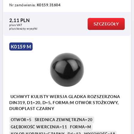
Nr zamówienia:
K0159.31604
2,11 PLN
SZCZEGÓŁY
plus VAT
plus koszty wysyłki
K0159 M
UCHWYT KULISTY WERSJA GLADKA ROZSZERZONA
DIN319, D1=20, D=5, FORMA:M OTWÓR STOŻKOWY,
DUROPLAST CZARNY
OTWÓR=5
ŚREDNICA ZEWNĘTRZNA=20
GŁĘBOKOŚĆ WIERCENIA=11
FORMA=M