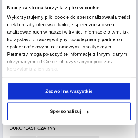
GŁĘBOKOŚĆ WIERCENIA=14
FORMA=M
Niniejsza strona korzysta z plików cookie
KOLOR KORPUSU=CZARNY
D6=18
WYSOKOŚĆ=29
Wykorzystujemy pliki cookie do spersonalizowania treści
Nr zamówienia:
K0159.33208
i reklam, aby oferować funkcje społecznościowe i
analizować ruch w naszej witrynie. Informacje o tym, jak
3,94 PLN
korzystasz z naszej witryny, udostępniamy partnerom
SZCZEGÓŁY
plus VAT
społecznościowym, reklamowym i analitycznym.
plus koszty wysyłki
Partnerzy mogą połączyć te informacje z innymi danymi
otrzymanymi od Ciebie lub uzyskanymi podczas
K0159 M
korzystania z ich usług.
Zezwól na wszystkie
Spersonalizuj
UCHWYT KULISTY WERSJA GLADKA ROZSZERZONA
DIN319, D1=32, D=10, FORMA:M OTWÓR STOŻKOWY,
DUROPLAST CZARNY