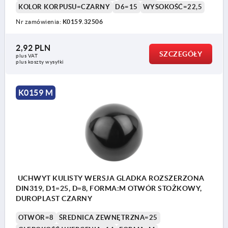
KOLOR KORPUSU=CZARNY
D6=15
WYSOKOŚĆ=22,5
Nr zamówienia:
K0159.32506
2,92 PLN
SZCZEGÓŁY
plus VAT
plus koszty wysyłki
K0159 M
UCHWYT KULISTY WERSJA GLADKA ROZSZERZONA
DIN319, D1=25, D=8, FORMA:M OTWÓR STOŻKOWY,
DUROPLAST CZARNY
OTWÓR=8
ŚREDNICA ZEWNĘTRZNA=25