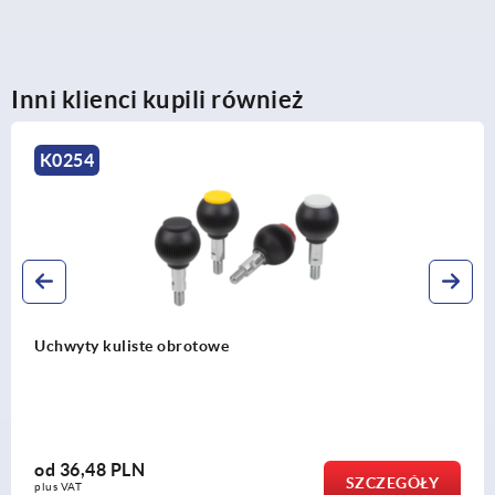
Inni klienci kupili również
K0253
Uchwyty kuliste biopolimerowe
od
14,64 PLN
ZCZEGÓŁY
plus VAT