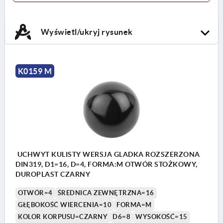
Wyświetl/ukryj rysunek
K0159 M
UCHWYT KULISTY WERSJA GLADKA ROZSZERZONA
DIN319, D1=16, D=4, FORMA:M OTWÓR STOŻKOWY,
DUROPLAST CZARNY
OTWÓR=4
ŚREDNICA ZEWNĘTRZNA=16
GŁĘBOKOŚĆ WIERCENIA=10
FORMA=M
KOLOR KORPUSU=CZARNY
D6=8
WYSOKOŚĆ=15