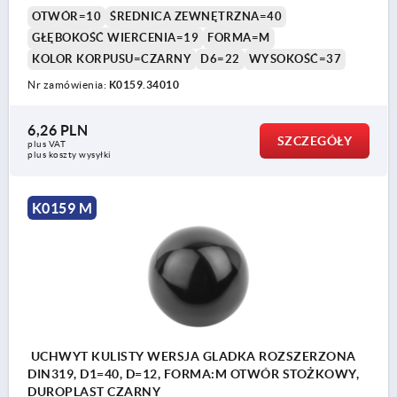
OTWÓR=10
ŚREDNICA ZEWNĘTRZNA=40
GŁĘBOKOŚĆ WIERCENIA=19
FORMA=M
KOLOR KORPUSU=CZARNY
D6=22
WYSOKOŚĆ=37
Nr zamówienia:
K0159.34010
6,26 PLN
SZCZEGÓŁY
plus VAT
plus koszty wysyłki
K0159 M
UCHWYT KULISTY WERSJA GLADKA ROZSZERZONA
DIN319, D1=40, D=12, FORMA:M OTWÓR STOŻKOWY,
DUROPLAST CZARNY