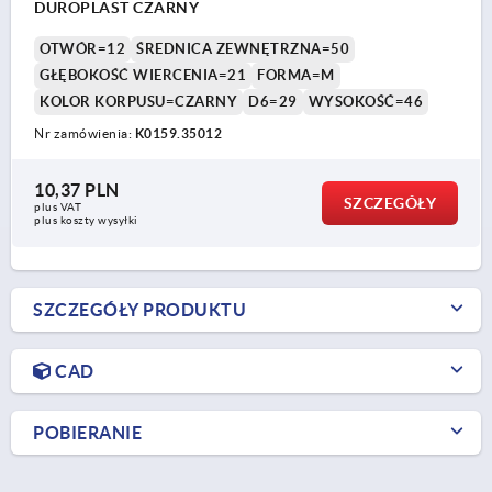
DUROPLAST CZARNY
OTWÓR=12
ŚREDNICA ZEWNĘTRZNA=50
GŁĘBOKOŚĆ WIERCENIA=21
FORMA=M
KOLOR KORPUSU=CZARNY
D6=29
WYSOKOŚĆ=46
Nr zamówienia:
K0159.35012
10,37 PLN
SZCZEGÓŁY
plus VAT
plus koszty wysyłki
SZCZEGÓŁY PRODUKTU
CAD
POBIERANIE