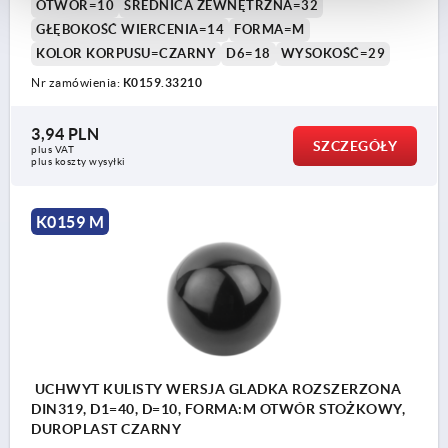
OTWÓR=10
ŚREDNICA ZEWNĘTRZNA=32
GŁĘBOKOŚĆ WIERCENIA=14
FORMA=M
KOLOR KORPUSU=CZARNY
D6=18
WYSOKOŚĆ=29
Nr zamówienia:
K0159.33210
3,94 PLN
SZCZEGÓŁY
plus VAT
plus koszty wysyłki
K0159 M
UCHWYT KULISTY WERSJA GLADKA ROZSZERZONA
DIN319, D1=40, D=10, FORMA:M OTWÓR STOŻKOWY,
DUROPLAST CZARNY