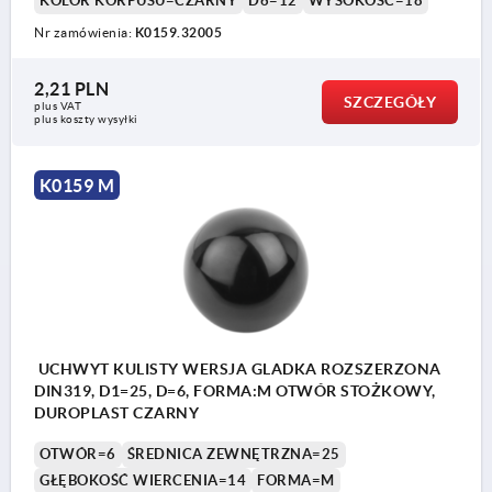
KOLOR KORPUSU=CZARNY
D6=12
WYSOKOŚĆ=18
Nr zamówienia:
K0159.32005
2,21 PLN
SZCZEGÓŁY
plus VAT
plus koszty wysyłki
K0159 M
UCHWYT KULISTY WERSJA GLADKA ROZSZERZONA
DIN319, D1=25, D=6, FORMA:M OTWÓR STOŻKOWY,
DUROPLAST CZARNY
OTWÓR=6
ŚREDNICA ZEWNĘTRZNA=25
GŁĘBOKOŚĆ WIERCENIA=14
FORMA=M