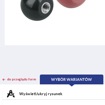
do przeglądu form
WYBÓR WARIANTÓW
CURRENT
CURRENT
TAB:
TAB:
Wyświetl/ukryj rysunek