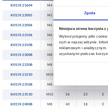
40
18
K0159.21604
M4
16
10
E
45
23
Zgoda
K0159.22005
M5
20
12
E
50
25
K0159.22006
M6
20
15
E
Niniejsza strona korzysta z
K0159.22506
M6
25
15
E
Wykorzystujemy pliki cookie 
ruch w naszej witrynie. Inf
K0159.22508
M8
25
18
E
reklamowym i analitycznym. 
uzyskanymi podczas korzysta
K0159.23008
M8
30
15
E
K0159.23208
M8
32
18
E
K0159.23210
M10
32
18
E
K0159.23508
M8
36
18
E
K0159.23510
M10
36
23
E
K0159.24008
M8
40
18
E