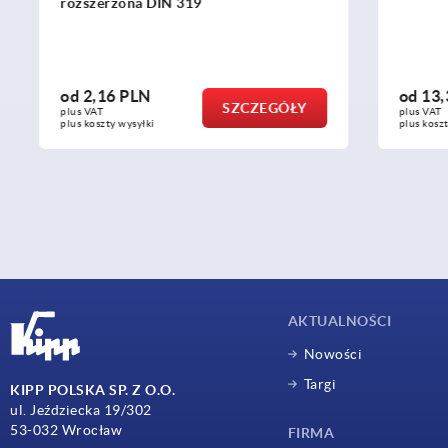
rozszerzona DIN 319
od
2,16 PLN
od
13,35 
SZCZEGÓŁY
plus VAT
plus VAT
plus koszty wysyłki
plus koszty wys
AKTUALNOŚCI
Nowości
Targi
KIPP POLSKA SP. Z O.O.
ul. Jeździecka 19/302
53-032 Wrocław
FIRMA