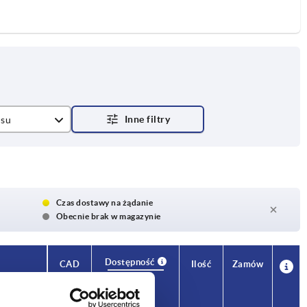
usu
wony
Czas dostawy na żądanie
Obecnie brak w magazynie
Dostępność
CAD
Ilość
Zamów
H
Cena