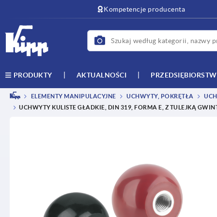
text.skipToContent
text.skipToNavigation
Kompetencje producenta
AKTUALNOŚCI
PRZEDSIĘBIORST
PRODUKTY
ELEMENTY MANIPULACYJNE
UCHWYTY, POKRĘTŁA
UCHW
UCHWYTY KULISTE GŁADKIE, DIN 319, FORMA E, Z TULEJKĄ GW