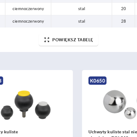
ciemnoczerwony
stal
20
ciemnoczerwony
stal
28
POWIĘKSZ TABELĘ
K0650
liste
Uchwyty kuliste stal nierdz