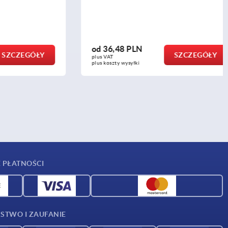
od
36,48 PLN
CZEGÓŁY
SZCZEGÓŁY
plus VAT
plus koszty wysyłki
 PŁATNOŚCI
STWO I ZAUFANIE