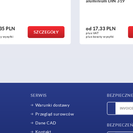
aluminium DIN 319
PLN
od
17,33 PLN
SZCZEGÓŁY
SZ
plus VAT
yłki
plus koszty wysyłki
SERWIS
BEZPIECZNE
Warunki dostawy
Przegląd surowców
Dane CAD
BEZPIECZEŃ
Kontakt