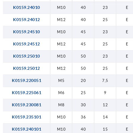
K0159.24010
M10
40
23
E
K0159.24012
M12
40
25
E
K0159.24510
M10
45
23
E
K0159.24512
M12
45
25
E
K0159.25010
M10
50
23
E
K0159.25012
M12
50
25
E
K0159.220051
M5
20
7,5
E
K0159.225061
M6
25
9
E
K0159.230081
M8
30
12
E
K0159.235101
M10
36
14
E
K0159.240101
M10
40
15
E