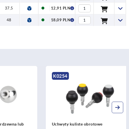
37,5
12,91 PLN
48
18,09 PLN
K0254
ewna lub
Uchwyty kuliste obrotowe