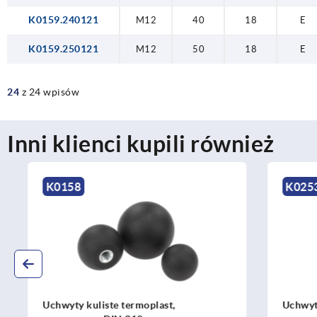
K0159.240121
M12
40
18
E
K0159.250121
M12
50
18
E
24
z 24 wpisów
Inni klienci kupili również
K0158
K0253
Uchwyty kuliste termoplast,
Uchwyty ku