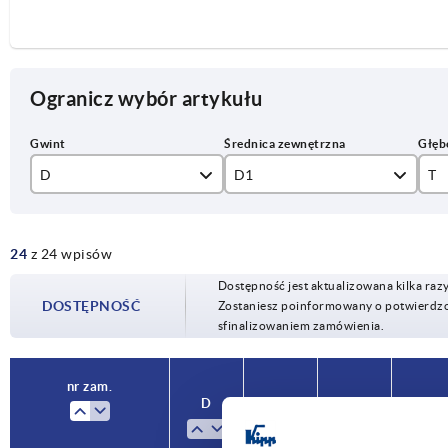
Ogranicz wybór artykułu
D
D1
T
M4
16
7,
24
z 24 wpisów
M5
20
9
Dostępność jest aktualizowana kilka raz
M6
25
10
DOSTĘPNOŚĆ
Zostaniesz poinformowany o potwierdzon
sfinalizowaniem zamówienia.
M8
30
12
M10
32
14
nr zam.
D
D1
T
Form
M12
36
15