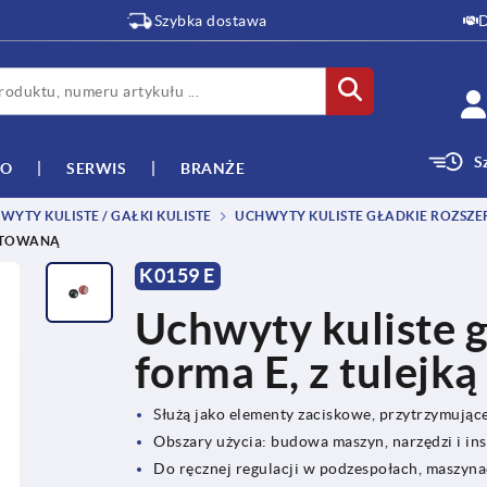
Szybka dostawa
D
S
WO
SERWIS
BRANŻE
YTY KULISTE / GAŁKI KULISTE
UCHWYTY KULISTE GŁADKIE ROZSZE
INTOWANĄ
K0159 E
Uchwyty kuliste g
forma E, z tulejk
Służą jako elementy zaciskowe, przytrzymując
Obszary użycia: budowa maszyn, narzędzi i ins
Do ręcznej regulacji w podzespołach, maszyna