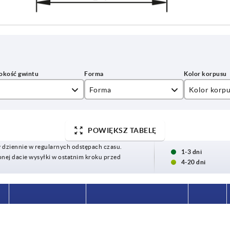
Forma
Kolor korp
5
E
ciemnoczer
POWIĘKSZ TABELĘ
czarny
y dziennie w regularnych odstępach czasu.
1-3 dni
ej dacie wysyłki w ostatnim kroku przed
4-20 dni
a
Kolor korpusu
Materiał komponentów
D6