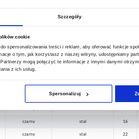
czarny
mosiądz
8
Szczegóły
czarny
mosiądz
12
czarny
stal
12
 plików cookie
czarny
stal
15
do spersonalizowania treści i reklam, aby oferować funkcje sp
ormacje o tym, jak korzystasz z naszej witryny, udostępniamy p
czarny
stal
15
Partnerzy mogą połączyć te informacje z innymi danymi otrzym
nia z ich usług.
czarny
mosiądz
15
czarny
stal
18
Spersonalizuj
Z
czarny
stal
18
czarny
stal
16
czarny
stal
16
czarny
stal
22