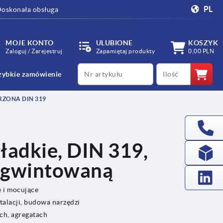
PL
oskonała obsługa
MOJE KONTO
ULUBIONE
KOSZYK
Zaloguj / Zarejestruj
Zapamiętaj produkty
0,00 PLN
productCode
qty
zybkie zamówienie
RZONA DIN 319
ładkie, DIN 319,
ą gwintowaną
e i mocujące
talacji, budowa narzędzi
ch, agregatach