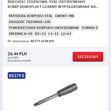
REKOJESC STOZKOWA, STAL OKSYDOWANY,
KOMP:DUROPLAST CZARNY WYPOLEROWANE NA
WYSOKI PO
MATERIAŁ KORPUSU=STAL
GWINT=M8
DŁUGOŚĆ TRZONKA=100
POWIERZCHNIA KORPUSU=OKSYDOWANE
FORMA=E
ŚREDNICA=10
D2=23
L1=13
L2=61
Nr zamówienia:
K0179.610X100
26,44 PLN
SZCZEGÓŁY
plus VAT
plus koszty wysyłki
K0179 E