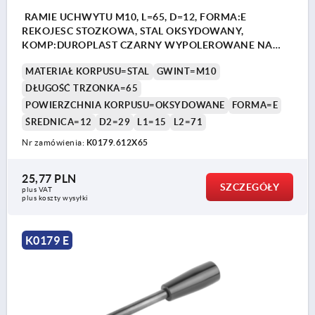
RAMIE UCHWYTU M10, L=65, D=12, FORMA:E
REKOJESC STOZKOWA, STAL OKSYDOWANY,
KOMP:DUROPLAST CZARNY WYPOLEROWANE NA
WYSOKI PO
MATERIAŁ KORPUSU=STAL
GWINT=M10
DŁUGOŚĆ TRZONKA=65
POWIERZCHNIA KORPUSU=OKSYDOWANE
FORMA=E
ŚREDNICA=12
D2=29
L1=15
L2=71
Nr zamówienia:
K0179.612X65
25,77 PLN
SZCZEGÓŁY
plus VAT
plus koszty wysyłki
K0179 E