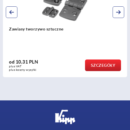
Zawiasy prostokątne z otworami, wersja długa
od
49,25 PLN
EGÓŁY
SZC
plus VAT
plus koszty wysyłki