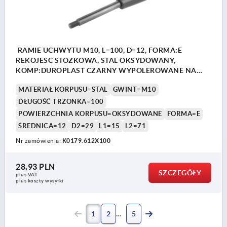
RAMIE UCHWYTU M10, L=100, D=12, FORMA:E
REKOJESC STOZKOWA, STAL OKSYDOWANY,
KOMP:DUROPLAST CZARNY WYPOLEROWANE NA
WYSOKI PO
MATERIAŁ KORPUSU=STAL
GWINT=M10
DŁUGOŚĆ TRZONKA=100
POWIERZCHNIA KORPUSU=OKSYDOWANE
FORMA=E
ŚREDNICA=12
D2=29
L1=15
L2=71
Nr zamówienia:
K0179.612X100
28,93 PLN
SZCZEGÓŁY
plus VAT
plus koszty wysyłki
1
2
5