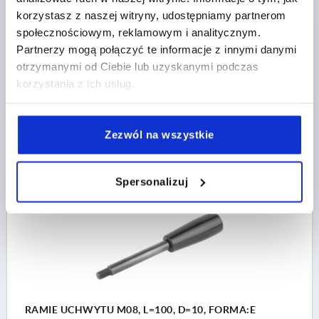
WYSOKI PO
korzystasz z naszej witryny, udostępniamy partnerom
MATERIAŁ KORPUSU=STAL
GWINT=M8
społecznościowym, reklamowym i analitycznym.
DŁUGOŚĆ TRZONKA=80
Partnerzy mogą połączyć te informacje z innymi danymi
POWIERZCHNIA KORPUSU=OKSYDOWANE
FORMA=E
otrzymanymi od Ciebie lub uzyskanymi podczas
ŚREDNICA=10
D2=23
L1=13
L2=61
korzystania z ich usług.
Nr zamówienia:
K0179.610X80
24,89 PLN
Zezwól na wszystkie
SZCZEGÓŁY
plus VAT
plus koszty wysyłki
Spersonalizuj
K0179 E
RAMIE UCHWYTU M08, L=100, D=10, FORMA:E