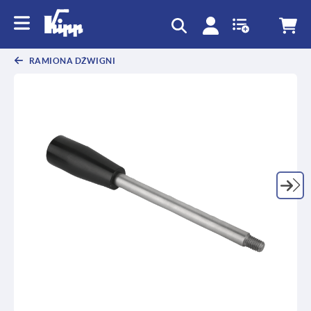
text.skipToContent
text.skipToNavigation
RAMIONA DŹWIGNI