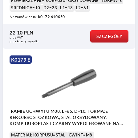
POWIERZCHNIA KORPUSU=OKSYDOWANE
FORMA=E
ŚREDNICA=10
D2=23
L1=13
L2=61
Nr zamówienia:
K0179.610X50
22,10 PLN
SZCZEGÓŁY
plus VAT
plus koszty wysyłki
K0179 E
RAMIE UCHWYTU M08, L=65, D=10, FORMA:E
REKOJESC STOZKOWA, STAL OKSYDOWANY,
KOMP:DUROPLAST CZARNY WYPOLEROWANE NA
WYSOKI PO
MATERIAŁ KORPUSU=STAL
GWINT=M8