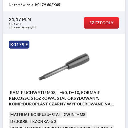
Nr zamówienia:
K0179.608X65
21,17 PLN
SZCZEGÓŁY
plus VAT
plus koszty wysyłki
K0179 E
RAMIE UCHWYTU M08, L=50, D=10, FORMA:E
REKOJESC STOZKOWA, STAL OKSYDOWANY,
KOMP:DUROPLAST CZARNY WYPOLEROWANE NA
WYSOKI PO
MATERIAŁ KORPUSU=STAL
GWINT=M8
DŁUGOŚĆ TRZONKA=50