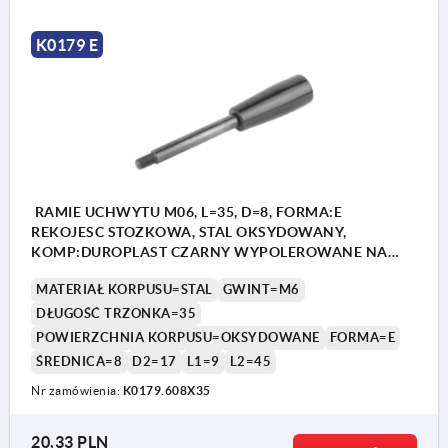
K0179 E
RAMIE UCHWYTU M06, L=35, D=8, FORMA:E
REKOJESC STOZKOWA, STAL OKSYDOWANY,
KOMP:DUROPLAST CZARNY WYPOLEROWANE NA
WYSOKI PO
MATERIAŁ KORPUSU=STAL
GWINT=M6
DŁUGOŚĆ TRZONKA=35
POWIERZCHNIA KORPUSU=OKSYDOWANE
FORMA=E
ŚREDNICA=8
D2=17
L1=9
L2=45
Nr zamówienia:
K0179.608X35
20,33 PLN