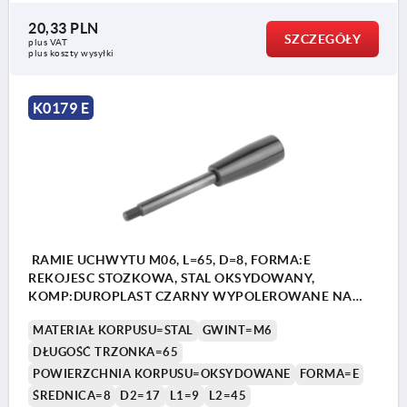
20,33 PLN
SZCZEGÓŁY
plus VAT
plus koszty wysyłki
K0179 E
RAMIE UCHWYTU M06, L=65, D=8, FORMA:E
REKOJESC STOZKOWA, STAL OKSYDOWANY,
KOMP:DUROPLAST CZARNY WYPOLEROWANE NA
WYSOKI PO
MATERIAŁ KORPUSU=STAL
GWINT=M6
DŁUGOŚĆ TRZONKA=65
POWIERZCHNIA KORPUSU=OKSYDOWANE
FORMA=E
ŚREDNICA=8
D2=17
L1=9
L2=45