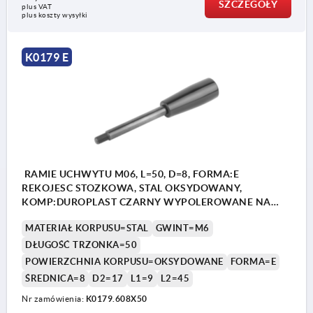
SZCZEGÓŁY
plus VAT
plus koszty wysyłki
K0179 E
RAMIE UCHWYTU M06, L=50, D=8, FORMA:E
REKOJESC STOZKOWA, STAL OKSYDOWANY,
KOMP:DUROPLAST CZARNY WYPOLEROWANE NA
WYSOKI PO
MATERIAŁ KORPUSU=STAL
GWINT=M6
DŁUGOŚĆ TRZONKA=50
POWIERZCHNIA KORPUSU=OKSYDOWANE
FORMA=E
ŚREDNICA=8
D2=17
L1=9
L2=45
Nr zamówienia:
K0179.608X50