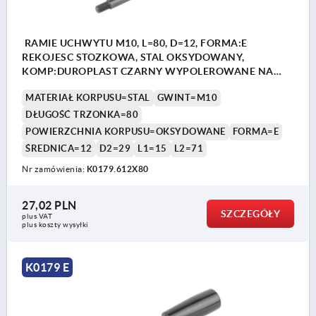
RAMIE UCHWYTU M10, L=80, D=12, FORMA:E
REKOJESC STOZKOWA, STAL OKSYDOWANY,
KOMP:DUROPLAST CZARNY WYPOLEROWANE NA
WYSOKI PO
MATERIAŁ KORPUSU=STAL
GWINT=M10
DŁUGOŚĆ TRZONKA=80
POWIERZCHNIA KORPUSU=OKSYDOWANE
FORMA=E
ŚREDNICA=12
D2=29
L1=15
L2=71
Nr zamówienia:
K0179.612X80
27,02 PLN
SZCZEGÓŁY
plus VAT
plus koszty wysyłki
K0179 E