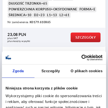
DŁUGOŚĆ TRZONKA=65
POWIERZCHNIA KORPUSU=OKSYDOWANE
FORMA=E
ŚREDNICA=10
D2=23
L1=13
L2=61
Nr zamówienia:
K0179.610X65
23,08 PLN
SZCZEGÓŁY
plus VAT
plus koszty wysyłki
K0179 E
Zgoda
Szczegóły
O plikach cookies
Niniejsza strona korzysta z plików cookie
Wykorzystujemy pliki cookie do spersonalizowania treści
RAMIE UCHWYTU M08, L=80, D=10, FORMA:E
REKOJESC STOZKOWA, STAL OKSYDOWANY,
i reklam, aby oferować funkcje społecznościowe i
KOMP:DUROPLAST CZARNY WYPOLEROWANE NA
analizować ruch w naszej witrynie. Informacje o tym, jak