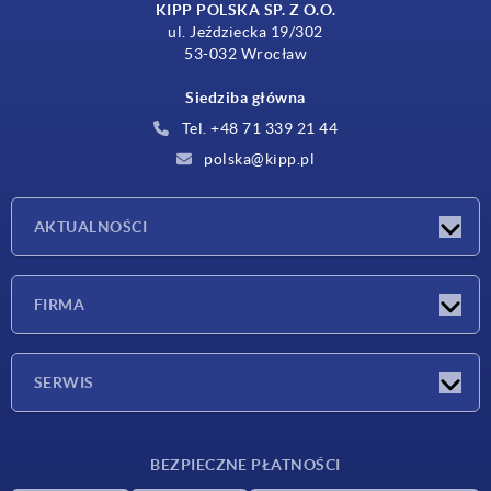
KIPP POLSKA SP. Z O.O.
ul. Jeździecka 19/302
53-032 Wrocław
Siedziba główna
Tel. +48 71 339 21 44
polska@kipp.pl
AKTUALNOŚCI
Nowości
FIRMA
Targi
Firma
SERWIS
Warunki dostawy
BEZPIECZNE PŁATNOŚCI
Przegląd surowców