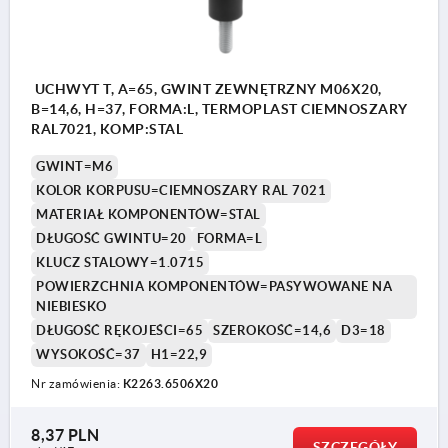
UCHWYT T, A=65, GWINT ZEWNĘTRZNY M06X20,
B=14,6, H=37, FORMA:L, TERMOPLAST CIEMNOSZARY
RAL7021, KOMP:STAL
GWINT=M6
KOLOR KORPUSU=CIEMNOSZARY RAL 7021
MATERIAŁ KOMPONENTÓW=STAL
DŁUGOŚĆ GWINTU=20
FORMA=L
KLUCZ STALOWY=1.0715
POWIERZCHNIA KOMPONENTÓW=PASYWOWANE NA
NIEBIESKO
DŁUGOŚĆ RĘKOJEŚCI=65
SZEROKOŚĆ=14,6
D3=18
WYSOKOŚĆ=37
H1=22,9
Nr zamówienia:
K2263.6506X20
8,37 PLN
SZCZEGÓŁY