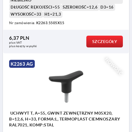
NIEBIESKO
DŁUGOŚĆ RĘKOJEŚCI=55
SZEROKOŚĆ=12,6
D3=16
WYSOKOŚĆ=33
H1=21,3
Nr zamówienia:
K2263.5505X15
6,37 PLN
SZCZEGÓŁY
plus VAT
plus koszty wysyłki
NOWOŚĆ
K2263 AG
UCHWYT T, A=55, GWINT ZEWNĘTRZNY M05X20,
B=12,6, H=33, FORMA:L, TERMOPLAST CIEMNOSZARY
RAL7021, KOMP:STAL