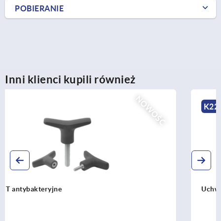
POBIERANIE
Inni klienci kupili również
NOWOŚĆ
K2265
Uchwyty T z możliwością wykrywania wzrokowego