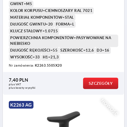
GWINT=M5
KOLOR KORPUSU=CIEMNOSZARY RAL 7021
MATERIAŁ KOMPONENTÓW=STAL
DŁUGOŚĆ GWINTU=20
FORMA=L
KLUCZ STALOWY=1.0715
POWIERZCHNIA KOMPONENTÓW=PASYWOWANE NA
NIEBIESKO
DŁUGOŚĆ RĘKOJEŚCI=55
SZEROKOŚĆ=12,6
D3=16
WYSOKOŚĆ=33
H1=21,3
Nr zamówienia:
K2263.5505X20
7,40 PLN
SZCZEGÓŁY
plus VAT
plus koszty wysyłki
NOWOŚĆ
K2263 AG