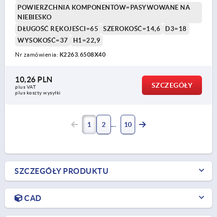
POWIERZCHNIA KOMPONENTÓW=PASYWOWANE NA
NIEBIESKO
DŁUGOŚĆ RĘKOJEŚCI=65
SZEROKOŚĆ=14,6
D3=18
WYSOKOŚĆ=37
H1=22,9
Nr zamówienia:
K2263.6508X40
10,26 PLN
SZCZEGÓŁY
plus VAT
plus koszty wysyłki
1
2
10
SZCZEGÓŁY PRODUKTU
CAD