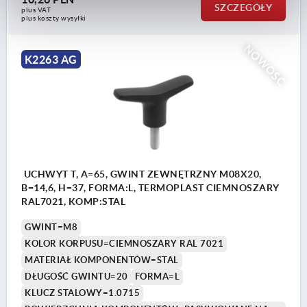
SZCZEGÓŁY
plus VAT
plus koszty wysyłki
NOWOŚĆ
K2263 AG
UCHWYT T, A=65, GWINT ZEWNĘTRZNY M08X20,
B=14,6, H=37, FORMA:L, TERMOPLAST CIEMNOSZARY
RAL7021, KOMP:STAL
GWINT=M8
KOLOR KORPUSU=CIEMNOSZARY RAL 7021
MATERIAŁ KOMPONENTÓW=STAL
DŁUGOŚĆ GWINTU=20
FORMA=L
KLUCZ STALOWY=1.0715