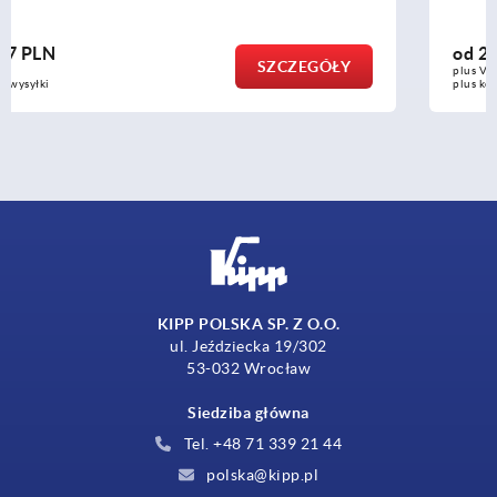
od
27,49 PLN
SZCZEGÓŁY
plus VAT
plus koszty wysyłki
KIPP POLSKA SP. Z O.O.
ul. Jeździecka 19/302
53-032 Wrocław
Siedziba główna
Tel. +48 71 339 21 44
polska@kipp.pl