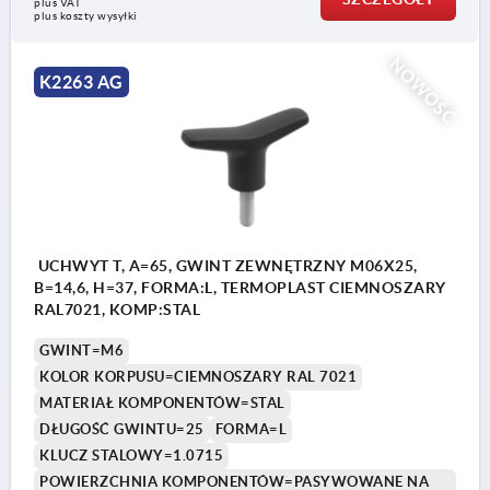
plus VAT
plus koszty wysyłki
NOWOŚĆ
K2263 AG
UCHWYT T, A=65, GWINT ZEWNĘTRZNY M06X25,
B=14,6, H=37, FORMA:L, TERMOPLAST CIEMNOSZARY
RAL7021, KOMP:STAL
GWINT=M6
KOLOR KORPUSU=CIEMNOSZARY RAL 7021
MATERIAŁ KOMPONENTÓW=STAL
DŁUGOŚĆ GWINTU=25
FORMA=L
KLUCZ STALOWY=1.0715
POWIERZCHNIA KOMPONENTÓW=PASYWOWANE NA