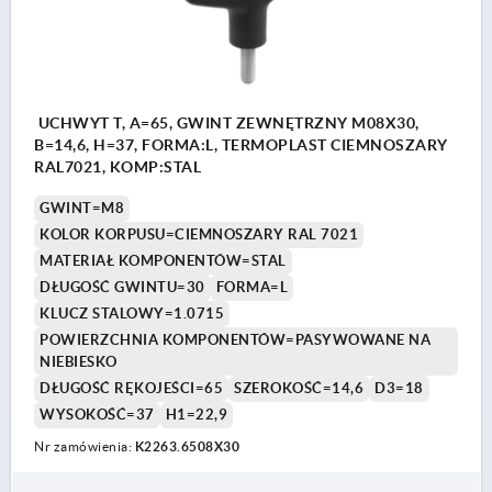
UCHWYT T, A=65, GWINT ZEWNĘTRZNY M08X30,
B=14,6, H=37, FORMA:L, TERMOPLAST CIEMNOSZARY
RAL7021, KOMP:STAL
GWINT=M8
KOLOR KORPUSU=CIEMNOSZARY RAL 7021
MATERIAŁ KOMPONENTÓW=STAL
DŁUGOŚĆ GWINTU=30
FORMA=L
KLUCZ STALOWY=1.0715
POWIERZCHNIA KOMPONENTÓW=PASYWOWANE NA
NIEBIESKO
DŁUGOŚĆ RĘKOJEŚCI=65
SZEROKOŚĆ=14,6
D3=18
WYSOKOŚĆ=37
H1=22,9
Nr zamówienia:
K2263.6508X30