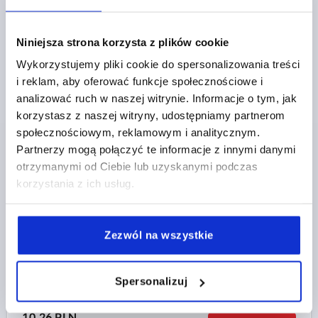
Niniejsza strona korzysta z plików cookie
Wykorzystujemy pliki cookie do spersonalizowania treści
UCHWYT T, A=65, GWINT ZEWNĘTRZNY M06X40,
i reklam, aby oferować funkcje społecznościowe i
B=14,6, H=37, FORMA:L, TERMOPLAST CIEMNOSZARY
analizować ruch w naszej witrynie. Informacje o tym, jak
RAL7021, KOMP:STAL
korzystasz z naszej witryny, udostępniamy partnerom
GWINT=M6
społecznościowym, reklamowym i analitycznym.
KOLOR KORPUSU=CIEMNOSZARY RAL 7021
Partnerzy mogą połączyć te informacje z innymi danymi
MATERIAŁ KOMPONENTÓW=STAL
otrzymanymi od Ciebie lub uzyskanymi podczas
DŁUGOŚĆ GWINTU=40
FORMA=L
korzystania z ich usług.
KLUCZ STALOWY=1.0715
POWIERZCHNIA KOMPONENTÓW=PASYWOWANE NA
NIEBIESKO
Zezwól na wszystkie
DŁUGOŚĆ RĘKOJEŚCI=65
SZEROKOŚĆ=14,6
D3=18
WYSOKOŚĆ=37
H1=22,9
Spersonalizuj
Nr zamówienia:
K2263.6506X40
10,26 PLN