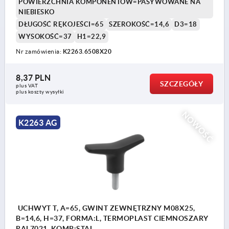
POWIERZCHNIA KOMPONENTÓW=PASYWOWANE NA
NIEBIESKO
DŁUGOŚĆ RĘKOJEŚCI=65
SZEROKOŚĆ=14,6
D3=18
WYSOKOŚĆ=37
H1=22,9
Nr zamówienia:
K2263.6508X20
8,37 PLN
SZCZEGÓŁY
plus VAT
plus koszty wysyłki
NOWOŚĆ
K2263 AG
UCHWYT T, A=65, GWINT ZEWNĘTRZNY M08X25,
B=14,6, H=37, FORMA:L, TERMOPLAST CIEMNOSZARY
RAL7021, KOMP:STAL