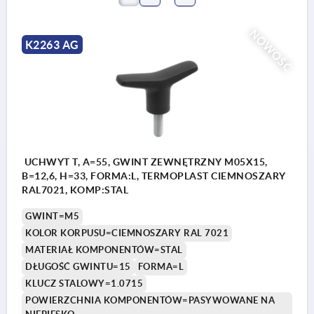
NOWOŚĆ
K2263 AG
UCHWYT T, A=55, GWINT ZEWNĘTRZNY M05X15,
B=12,6, H=33, FORMA:L, TERMOPLAST CIEMNOSZARY
RAL7021, KOMP:STAL
GWINT=M5
KOLOR KORPUSU=CIEMNOSZARY RAL 7021
MATERIAŁ KOMPONENTÓW=STAL
DŁUGOŚĆ GWINTU=15
FORMA=L
KLUCZ STALOWY=1.0715
POWIERZCHNIA KOMPONENTÓW=PASYWOWANE NA