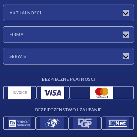
AKTUALNOŚCI
Nowości
FIRMA
Targi
Firma
SERWIS
Warunki dostawy
BEZPIECZNE PŁATNOŚCI
Przegląd surowców
Dane CAD
Kontakt
BEZPIECZEŃSTWO I ZAUFANIE