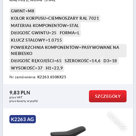
GWINT=M8
KOLOR KORPUSU=CIEMNOSZARY RAL 7021
MATERIAŁ KOMPONENTÓW=STAL
DŁUGOŚĆ GWINTU=25
FORMA=L
KLUCZ STALOWY=1.0715
POWIERZCHNIA KOMPONENTÓW=PASYWOWANE NA
NIEBIESKO
DŁUGOŚĆ RĘKOJEŚCI=65
SZEROKOŚĆ=14,6
D3=18
WYSOKOŚĆ=37
H1=22,9
Nr zamówienia:
K2263.6508X25
9,83 PLN
SZCZEGÓŁY
plus VAT
plus koszty wysyłki
NOWOŚĆ
K2263 AG