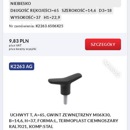
NIEBIESKO
DŁUGOŚĆ RĘKOJEŚCI=65
SZEROKOŚĆ=14,6
D3=18
WYSOKOŚĆ=37
H1=22,9
Nr zamówienia:
K2263.6506X25
9,83 PLN
SZCZEGÓŁY
plus VAT
plus koszty wysyłki
NOWOŚĆ
K2263 AG
UCHWYT T, A=65, GWINT ZEWNĘTRZNY M06X30,
B=14,6, H=37, FORMA:L, TERMOPLAST CIEMNOSZARY
RAL7021, KOMP:STAL