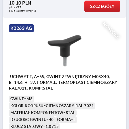
10,10 PLN
SZCZEGÓŁY
plus VAT
plus koszty wysyłki
NOWOŚĆ
K2263 AG
UCHWYT T, A=65, GWINT ZEWNĘTRZNY M08X40,
B=14,6, H=37, FORMA:L, TERMOPLAST CIEMNOSZARY
RAL7021, KOMP:STAL
GWINT=M8
KOLOR KORPUSU=CIEMNOSZARY RAL 7021
MATERIAŁ KOMPONENTÓW=STAL
DŁUGOŚĆ GWINTU=40
FORMA=L
KLUCZ STALOWY=1.0715