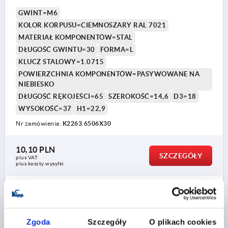
GWINT=M6
KOLOR KORPUSU=CIEMNOSZARY RAL 7021
MATERIAŁ KOMPONENTÓW=STAL
DŁUGOŚĆ GWINTU=30
FORMA=L
KLUCZ STALOWY=1.0715
POWIERZCHNIA KOMPONENTÓW=PASYWOWANE NA
NIEBIESKO
DŁUGOŚĆ RĘKOJEŚCI=65
SZEROKOŚĆ=14,6
D3=18
WYSOKOŚĆ=37
H1=22,9
Nr zamówienia:
K2263.6506X30
10,10 PLN
SZCZEGÓŁY
plus VAT
plus koszty wysyłki
NOWOŚĆ
K2263 AG
Zgoda
Szczegóły
O plikach cookies